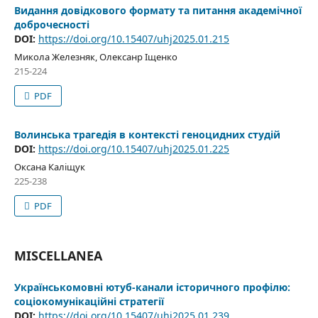
Видання довідкового формату та питання академічної
доброчесності
DOI:
https://doi.org/10.15407/uhj2025.01.215
Микола Железняк, Олексанр Іщенко
215-224
PDF
Волинська трагедія в контексті геноцидних студій
DOI:
https://doi.org/10.15407/uhj2025.01.225
Оксана Каліщук
225-238
PDF
MISCELLANEA
Українськомовні ютуб-канали історичного профілю:
соціокомунікаційні стратегії
DOI:
https://doi.org/10.15407/uhj2025.01.239