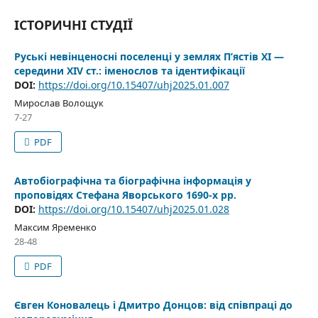
ІСТОРИЧНІ СТУДІЇ
Руські невінценосні поселенці у землях П’ястів ХІ —
середини XIV ст.: іменослов та ідентифікації
DOI:
https://doi.org/10.15407/uhj2025.01.007
Мирослав Волощук
7-27
PDF
Автобіографічна та біографічна інформація у
проповідях Стефана Яворського 1690-х рр.
DOI:
https://doi.org/10.15407/uhj2025.01.028
Максим Яременко
28-48
PDF
Євген Коновалець і Дмитро Донцов: від співпраці до