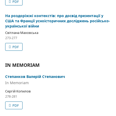
PDF
На роздоріжжі контекстів: про досвід презентації у
США та Франції усноісторичних досліджень російсько-
української війни
Світлана Маховська
273-277
PDF
IN MEMORIAM
Степанков Валерій Степанович
In Memoriam
Сергій Копилов
278-281
PDF