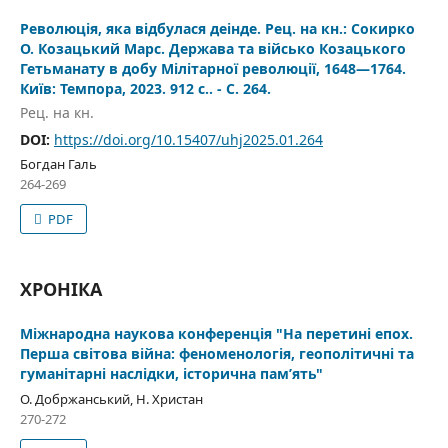
Революція, яка відбулася деінде. Рец. на кн.: Сокирко
O. Козацький Марс. Держава та військо Козацького
Гетьманату в добу Мілітарної революції, 1648—1764.
Київ: Темпора, 2023. 912 с.. - C. 264.
Рец. на кн.
DOI:
https://doi.org/10.15407/uhj2025.01.264
Богдан Галь
264-269
PDF
ХРОНІКА
Міжнародна наукова конференція "На перетині епох.
Перша світова війна: феноменологія, геополітичні та
гуманітарні наслідки, історична пам’ять"
О. Добржанський, Н. Христан
270-272