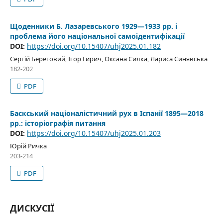
Щоденники Б. Лазаревського 1929—1933 рр. і
проблема його національної самоідентифікації
DOI:
https://doi.org/10.15407/uhj2025.01.182
Сергій Береговий, Ігор Гирич, Оксана Силка, Лариса Синявська
182-202
PDF
Баскський націоналістичний рух в Іспанії 1895—2018
рр.: історіографія питання
DOI:
https://doi.org/10.15407/uhj2025.01.203
Юрій Ричка
203-214
PDF
ДИСКУСІЇ