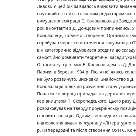
Львові. У цей рік їм вдалось відновити видан
науковий вістник», головним редактором якого
вимушеної еміграції Є. Коновальця до Західної
років контакти з Д. Донцовим припинились. У к
Коновалець, готуючи створення Організації ук
спробував через своє оточення залучити до О
він категорично відмовився входити до складу
самостійно розвивати теоретичні засади украї
Остання зустрічі між Є. Коновальцем та Д. До
Парижі в березні 1934 р. Після неї якоїсь конс
не було розвинуто. Висновки. Знайомство з Д.
Коновальцю шлях до розуміння стану українськ
Початок співпраці припадає на державотворчі
керівництвом П. Скоропадського. Цього разу 
розраховував на тверду проукраїнську позиці
січових стрільців. Одним з очевидних спільни
відновлення видання журналу «Літературно-на
р. Напередодні та після створення ОУН Є. Ко