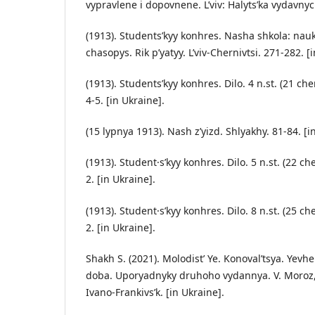
vypravlene i dopovnene. L’viv: Halyts’ka vydavnyc
(1913). Students’kyy konhres. Nasha shkola: na
chasopys. Rik p’yatyy. L’viv-Chernivtsi. 271-282. [
(1913). Students’kyy konhres. Dilo. 4 n.st. (21 che
4-5. [in Ukraine].
(15 lypnya 1913). Nash z’yizd. Shlyakhy. 81-84. [i
(1913). Student·s’kyy konhres. Dilo. 5 n.st. (22 ch
2. [in Ukraine].
(1913). Student·s’kyy konhres. Dilo. 8 n.st. (25 ch
2. [in Ukraine].
Shakh S. (2021). Molodist’ Ye. Konoval’tsya. Yevh
doba. Uporyadnyky druhoho vydannya. V. Moroz, 
Ivano-Frankivs’k. [in Ukraine].