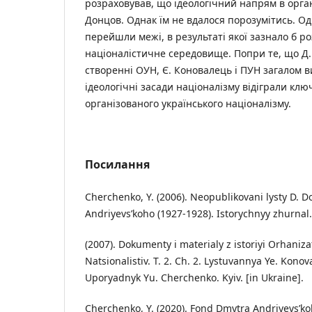
розраховував, що ідеологічний напрям в орган
Донцов. Однак їм не вдалося порозумітись. О
перейшли межі, в результаті якої зазнало б ро
націоналістичне середовище. Попри те, що Д. 
створенні ОУН, Є. Коновалець і ПУН загалом 
ідеологічні засади націоналізму відіграли клю
організованого українського націоналізму.
Посилання
Cherchenko, Y. (2006). Neopublikovani lysty D. D
Andriyevs’koho (1927-1928). Istorychnyy zhurnal. 
(2007). Dokumenty i materialy z istoriyi Orhaniza
Natsionalistiv. T. 2. Ch. 2. Lystuvannya Ye. Konov
Uporyadnyk Yu. Cherchenko. Kyiv. [in Ukraine].
Cherchenko, Y. (2020). Fond Dmytra Andriyevs’ko