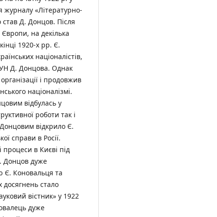
ня журналу «Літературно-
 став Д. Донцов. Після
 Європи, на декілька
інці 1920-х рр. Є.
раїнських націоналістів,
УН Д. Донцова. Однак
 організації і продовжив
нського націоналізмі.
нцовим відбулась у
труктивної роботи так і
 Донцовим відкрило Є.
ої справи в Росії.
 процеси в Києві під
Д. Донцов дуже
ю Є. Коновальця та
х досягнень стало
уковий вістник» у 1922
новалець дуже