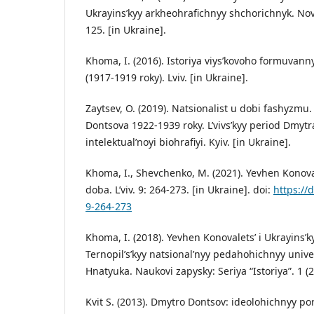
Ukrayins’kyy arkheohrafichnyy shchorichnyk. Nova
125. [in Ukraine].
Khoma, I. (2016). Istoriya viys’kovoho formuvannya
(1917-1919 roky). Lviv. [in Ukraine].
Zaytsev, O. (2019). Natsionalist u dobi fashyzmu.
Dontsova 1922-1939 roky. L’vivs’kyy period Dmyt
intelektual’noyi biohrafiyi. Kyiv. [in Ukraine].
Khoma, I., Shevchenko, M. (2021). Yevhen Konovale
doba. L’viv. 9: 264-273. [in Ukraine]. doi:
https://
9-264-273
Khoma, I. (2018). Yevhen Konovalets’ i Ukrayins’k
Ternopil’s’kyy natsional’nyy pedahohichnyy univ
Hnatyuka. Naukovi zapysky: Seriya “Istoriya”. 1 (2
Kvit S. (2013). Dmytro Dontsov: ideolohichnyy po