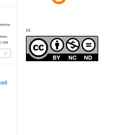
овалець
cc
урнал
,
01.049
чний