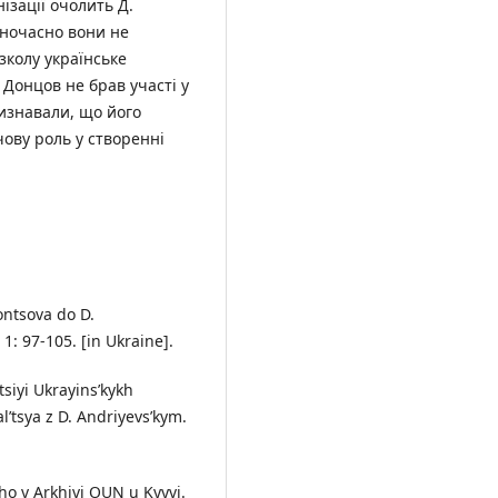
ізації очолить Д.
дночасно вони не
зколу українське
Донцов не брав участі у
визнавали, що його
чову роль у створенні
ontsova do D.
1: 97-105. [in Ukraine].
tsiyi Ukrayins’kykh
al’tsya z D. Andriyevs’kym.
ho v Arkhivi OUN u Kyyvi.