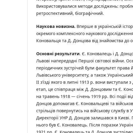
Використовувалися методи досліджень: пробл
ретроспективний, біографічний.
Наукова новизна.
Вперше в українській істор
окремого комплексного наукового дослідження
Коновальця та Д. Донцова від знайомства до ос
Основні результати
. Є. Коновалець і Д. Дон
Львові напередодні Першої світової війни. О
періодичних зустрічей були факультет права 
Львівського університету, а також Українськи
ІІ з’їзді якого в липні 1913 р. вони виступали 
етап, це співпраця між Д. Донцовим та Є. Кон
на травень 1918 — січень 1919 рр. Всі події ві
Донцов допомагав Є. Коновальцеві та військов
стрільців повернутись на військову службу в У
Директорії УНР Д. Донцов залишався в Києві. 
нього був Є. Коновалець. Після поразки Украї
1921 рр. Є. Коновалець та Д. Донцов зустрілис