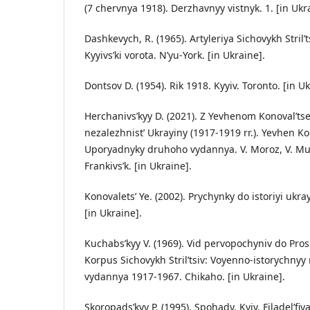
(7 chervnya 1918). Derzhavnyy vistnyk. 1. [in Ukr
Dashkevych, R. (1965). Artyleriya Sichovykh Stril’ts
Kyyivs’ki vorota. N’yu-York. [in Ukraine].
Dontsov D. (1954). Rik 1918. Kyyiv. Toronto. [in Uk
Herchanivs’kyy D. (2021). Z Yevhenom Konoval’t
nezalezhnist’ Ukrayiny (1917-1919 rr.). Yevhen Ko
Uporyadnyky druhoho vydannya. V. Moroz, V. Mur
Frankivs’k. [in Ukraine].
Konovalets’ Ye. (2002). Prychynky do istoriyi ukrayi
[in Ukraine].
Kuchabs’kyy V. (1969). Vid pervopochyniv do Prosk
Korpus Sichovykh Stril’tsiv: Voyenno-istorychnyy
vydannya 1917-1967. Chikaho. [in Ukraine].
Skoropads’kyy P. (1995). Spohady. Kyiv. Filadel’fiya