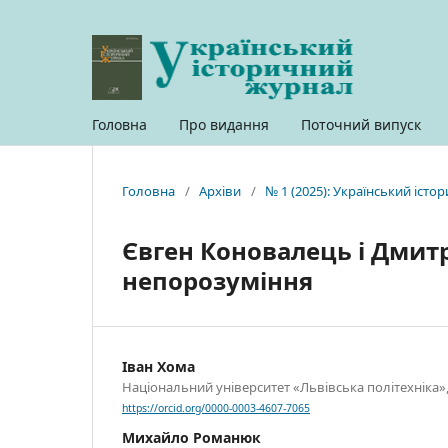
Головна
Про видання
Поточний випуск
Головна
/
Архіви
/
№ 1 (2025): Український іст
Євген Коновалець і Дмитр
непорозуміння
Іван Хома
Національний університет «Львівська політехніка»,
https://orcid.org/0000-0003-4607-7065
Михайло Романюк