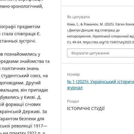
емно-хронологічний,
Як цитувати
Хома, І., & Романюк, М. (2025). Євген Кон
іографії предметом
і Дмитро Донцов: від співпраці до
 стала співпраця Є.
непорозуміння.
Український історичний ж
танньої зустрічі.
(1), 49–64. https://doi.org/10.15407/uhj2025.
Формати цитування
цов познайомились у
середками знайомства та
й політичних знань
Номер
й студентський союз, на
№ 1 (2025): Український істори
з доповідями. Другий
журнал
овальцем, він припадає
дбувались у Києві. Д.
Розділ
ій формації січових
ІСТОРИЧНІ СТУДІЇ
країнській Державі. За
Гарантом безпеки для
нської революції 1917—
ь на початку 1922 р. у