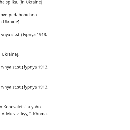
ha spilka. [in Ukraine].
ukovo-pedahohichna
in Ukraine].
rvnya st.st.) lypnya 1913.
n Ukraine].
ervnya st.st.) lypnya 1913.
ervnya st.st.) lypnya 1913.
en Konovalets’ ta yoho
V. Muravs’kyy, I. Khoma.