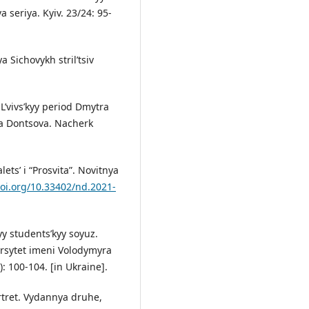
 seriya. Kyiv. 23/24: 95-
 Sichovykh stril’tsiv
 L’vivs’kyy period Dmytra
ra Dontsova. Nacherk
ts’ i “Prosvita”. Novitnya
doi.org/10.33402/nd.2021-
yy students’kyy soyuz.
ersytet imeni Volodymyra
): 100-104. [in Ukraine].
rtret. Vydannya druhe,