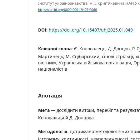
Інститут українознавства ім. І. Крип’якевича НАН Ук
https://orcid.org/0000-0001-9407-0066
DOI:
https://doi.org/10.15407/uhj2025.01.049
Ключові слова:
Є. Коновалець, Д. Донцов, Р. С
Мартинець, М. Сціборський, січові стрільці, 
вістник», Українська військова організація, Ор
націоналістів
Анотація
Мета
— дослідити витоки, перебіг та результат
Коновальця й Д. Донцова.
Методологія
. Дотримано методологічних прин
історизму, критичності, неупередженості, сист