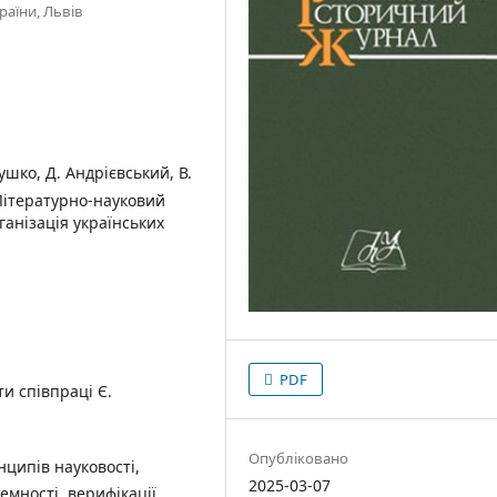
раїни, Львів
ушко, Д. Андрієвський, В.
«Літературно-науковий
ганізація українських
PDF
и співпраці Є.
Опубліковано
ципів науковості,
2025-03-07
емності, верифікації.