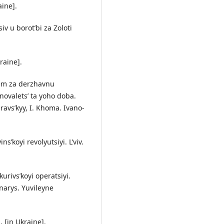
aine].
iv u borot’bi za Zoloti
raine].
sem za derzhavnu
novalets’ ta yoho doba.
avs’kyy, I. Khoma. Ivano-
ns’koyi revolyutsiyi. L’viv.
urivs’koyi operatsiyi.
 narys. Yuvileyne
. [in Ukraine].