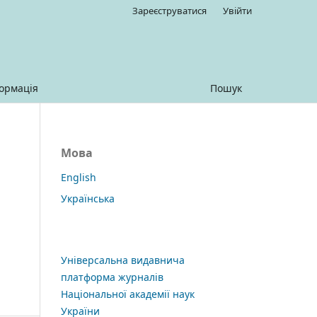
Зареєструватися
Увійти
ормація
Пошук
Мова
English
Українська
Універсальна видавнича
платформа журналів
Національної академії наук
України