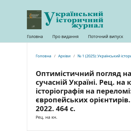
Головна
Про видання
Поточний випуск
Головна
/
Архіви
/
№ 1 (2025): Український іст
Оптимістичний погляд на
сучасній Україні. Рец. на 
історіографія на переломі
європейських орієнтирів.
2022. 464 с.
Рец. на кн.