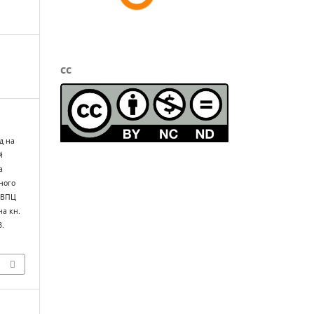
cc
д на
й
а
чного
: ВПЦ
на кн.
3.