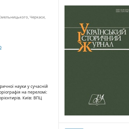
 Хмельницького, Черкаси,
0
ичної науки у сучасній
торіографія на переломі:
орієнтирів. Київ: ВПЦ