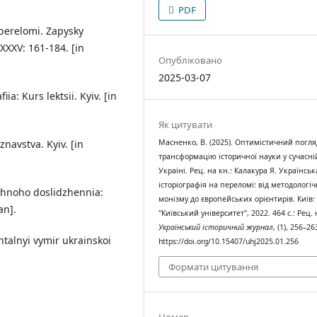
PDF
a perelomi. Zapysky
XXV: 161-184. [in
Опубліковано
2025-03-07
ia: Kurs lektsii. Kyiv. [in
Як цитувати
Масненко, В. (2025). Оптимістичний погля
znavstva. Kyiv. [in
трансформацію історичної науки у сучасні
Україні. Рец. на кн.: Калакура Я. Українськ
історіографія на переломі: від методологі
ichnoho doslidzhennia:
монізму до європейських орієнтирів. Київ
an].
"Київський університет", 2022. 464 с.: Рец. 
Український історичний журнал
, (1), 256–26
entalnyi vymir ukrainskoi
https://doi.org/10.15407/uhj2025.01.256
Формати цитування
Номер