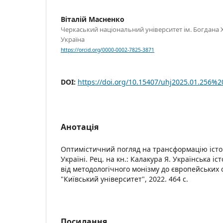
Віталій Масненко
Черкаський національний університет ім. Богдана
Україна
https://orcid.org/0000-0002-7825-3871
DOI:
https://doi.org/10.15407/uhj2025.01.256%2
Анотація
Оптимістичний погляд на трансформацію істор
Україні. Рец. на кн.: Калакура Я. Українська іс
від методологічного монізму до європейських 
"Київський університет", 2022. 464 с.
Посилання