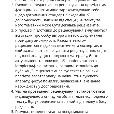
Рукопис передається на рецензування профільним
фахівцям, які позитивно зарекомендували себе
щодо дотримання стандартів академічної
доброчесності. Залежно від специфіки тексту та
його тематики може бути декілька рецензентів.
У процесі підготовки до рецензування вилучаються
всі згадки про особу автора з метою дотримання
принципу анонімності. Разом із текстом
рецензентові надсилається «Анкета експерта», в
якій зазначаються результати рецензування: оцінка
наукової значущості поданого матеріалу, його
актуальності та новизни, обізнаність автора з
історіографією питання, загалом готовність до
публікації. Рецензент аналізує текст на ознаки
плагіату, звертає увагу на наявність наукового
апарату, фіксує помилки, зауваження, визначає
необхідність у доопрацюванні.
Час на проведення рецензування встановлюється
індивідуально з огляду на обсяг і тематику поданого
тексту. Відгук рецензента вільний від впливу з боку
редколегії.
Результати рецензування повідомляються