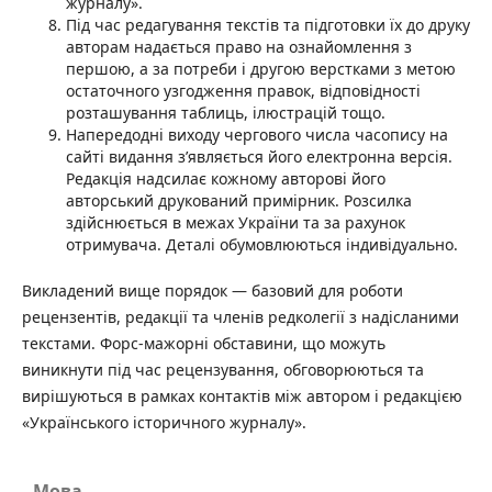
журналу».
Під час редагування текстів та підготовки їх до друку
авторам надається право на ознайомлення з
першою, а за потреби і другою верстками з метою
остаточного узгодження правок, відповідності
розташування таблиць, ілюстрацій тощо.
Напередодні виходу чергового числа часопису на
сайті видання з’являється його електронна версія.
Редакція надсилає кожному авторові його
авторський друкований примірник. Розсилка
здійснюється в межах України та за рахунок
отримувача. Деталі обумовлюються індивідуально.
Викладений вище порядок — базовий для роботи
рецензентів, редакції та членів редколегії з надісланими
текстами. Форс-мажорні обставини, що можуть
виникнути під час рецензування, обговорюються та
вирішуються в рамках контактів між автором і редакцією
«Українського історичного журналу».
Мова