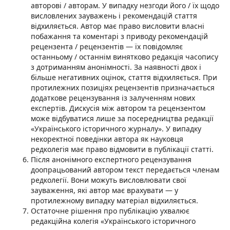
авторові / авторам. У випадку незгоди його / їх щодо
висловлених зауважень і рекомендацій стаття
відхиляється. Автор має право висловити власні
побажання та коментарі з приводу рекомендацій
рецензента / рецензентів — їх повідомляє
останньому / останнім винятково редакція часопису
з дотриманням анонімності. За наявності двох і
більше негативних оцінок, стаття відхиляється. При
протилежних позиціях рецензентів призначається
додаткове рецензування із залученням нових
експертів. Дискусія між автором та рецензентом
може відбуватися лише за посередництва редакції
«Українського історичного журналу». У випадку
некоректної поведінки автора як науковця
редколегія має право відмовити в публікації статті.
Після анонімного експертного рецензування
доопрацьований автором текст передається членам
редколегії. Вони можуть висловлювати свої
зауваження, які автор має врахувати — у
протилежному випадку матеріал відхиляється.
Остаточне рішення про публікацію ухвалює
редакційна колегія «Українського історичного