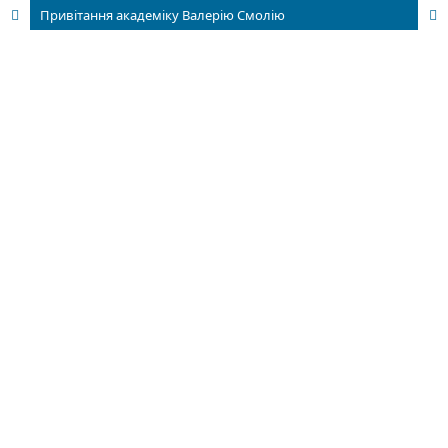
Привітання академіку Валерію Смолію