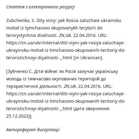
Стаття з електронного ресурсу
Zubchenko, S. Dity viiny: yak Rosiia zaluchaie ukrainsku
molod iz tymchasovo okupovanykh terytorii do
terorystychnoi diialnosti.
ZN,UA.
22.04.2016. URL:
https://zn.ua/ukr/internal/diti-viyni-yak-rosiya-zaluchaye-
ukrayinsku-molod-iz-timchasovo-okupovanih-teritoriy-do-
teroristichnoyi-diyalnosti-_.html [in Ukrainian].
[Зубченко С. Діти війни: як Росія залучає українську
молодь із тимчасово окупованих територій до
терористичної діяльності.
ZN,UA.
22.04.2016. URL:
https://zn.ua/ukr/internal/diti-viyni-yak-rosiya-zaluchaye-
ukrayinsku-molod-iz-timchasovo-okupovanih-teritoriy-do-
teroristichnoyi-diyalnosti-_.html (дата звернення:
25.12.2022)].
Автореферат дисертації