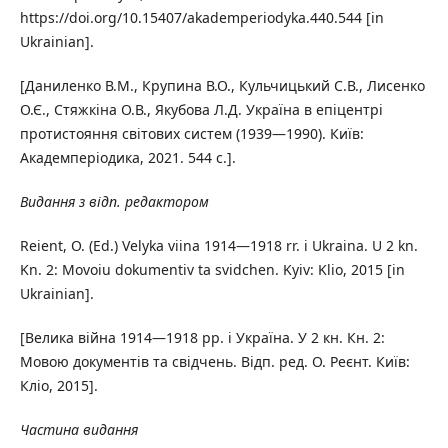
https://doi.org/10.15407/akademperiodyka.440.544 [in
Ukrainian].
[Даниленко В.М., Крупина В.О., Кульчицький С.В., Лисенко
О.Є., Стяжкіна О.В., Якубова Л.Д. Україна в епіцентрі
протистояння світових систем (1939—1990). Київ:
Академперіодика, 2021. 544 с.].
Видання з відп. редактором
Reient, O. (Ed.) Velyka viina 1914—1918 rr. i Ukraina. U 2 kn.
Kn. 2: Movoiu dokumentiv ta svidchen. Kyiv: Klio, 2015 [in
Ukrainian].
[Велика війна 1914—1918 рр. і Україна. У 2 кн. Кн. 2:
Мовою документів та свідчень. Відп. ред. О. Реєнт. Київ:
Кліо, 2015].
Частина видання