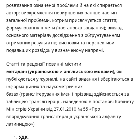
розв’язання означеної проблеми й на які спирається
автор; виокремлення невирішених раніше частин
загальної проблеми, котрим присвячується стаття;
формулювання її мети (постановка завдання); виклад
основного матеріалу дослідження з обґрунтуванням
отриманих результатів; висновки та перспективи
подальших розвідок у визначеному напрямі.
Статті та рецензії повинні містити
метадані
(
українською
й
англійською мовами
), які
публікуються у журналі, на сайті видання і зберігаються в
інформаційних та наукометричних
базах (транслітерування імен і прізвищ здійснюється за
таблицею транслітерації, наведеною в постанові Кабінету
Міністрів України від 27.01.2010 № 55 «Про
впорядкування транслітерації українського алфавіту
латиницею»).
УДК
.