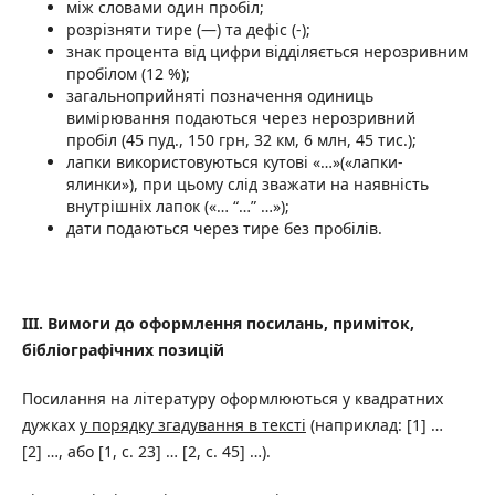
між словами один пробіл;
розрізняти тире (—) та дефіс (-);
знак процента від цифри відділяється нерозривним
пробілом (12 %);
загальноприйняті позначення одиниць
вимірювання подаються через нерозривний
пробіл (45 пуд., 150 грн, 32 км, 6 млн, 45 тис.);
лапки використовуються кутові «…»(«лапки-
ялинки»), при цьому слід зважати на наявність
внутрішніх лапок («… “…” …»);
дати подаються через тире без пробілів.
III
. Вимоги до оформлення посилань, приміток,
бібліографічних позицій
Посилання на літературу оформлюються у квадратних
дужках
у порядку згадування в тексті
(наприклад: [1] …
[2] …, або [1, с. 23] … [2, с. 45] …).