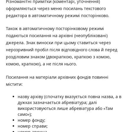
Різноманітні примітки (коментарі, уточнення)
оформляються через меню посилань текстового
редактора в автоматичному режимі посторінково.
Також в автоматичному посторінковому режимі
подаються посилання на архівні (неопубліковані)
джерела. Знак виноски при цьому ставиться через
нерозривний пробіл після відповідного слова й перед
розділовим знаком (двокрапкою, крапкою з комою,
комою, крапкою), а не після нього.
Посилання на матеріали архівних фондів повинні
містити:
назву архіву (спочатку вказується повна назва, а в
дужках зазначається абревіатура; далі
використовуються лише абревіатура або «Там
само»);
номер фонду;
номер справи;
номер аркуша.