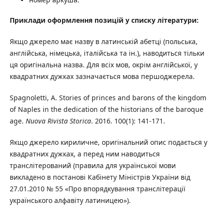
Приклади оформлення позицій у списку літератури:
Якщо джерело має назву в латинській абетці (польська,
англійська, німецька, італійська та ін.), наводиться тільки
ця оригінальна назва. Для всіх мов, окрім англійської, у
квадратних дужках зазначається мова першоджерела.
Spagnoletti, A. Stories of princes and barons of the kingdom
of Naples in the dedication of the historians of the baroque
age.
Nuova Rivista Storica
. 2016. 100(1): 141-171.
Якщо джерело кириличне, оригінальний опис подається у
квадратних дужках, а перед ним наводиться
транслітерований (правила для української мови
викладено в постанові Кабінету Міністрів України від
27.01.2010 № 55 «Про впорядкування транслітерації
українського алфавіту латиницею»).