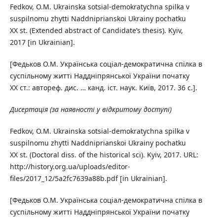
Fedkov, O.M. Ukrainska sotsial-demokratychna spilka v
suspilnomu zhytti Naddniprianskoi Ukrainy pochatku
XX st. (Extended abstract of Candidate’s thesis). Kyiv,
2017 [in Ukrainian].
[Федьков О.М. Українська соціал-демократична спілка в
суспільному житті Наддніпрянської України початку
ХХ ст.: автореф. дис. … канд. іст. наук. Київ, 2017. 36 с.].
Дисертація (за наявності у відкритому доступі)
Fedkov, O.M. Ukrainska sotsial-demokratychna spilka v
suspilnomu zhytti Naddniprianskoi Ukrainy pochatku
XX st. (Doctoral diss. of the historical sci). Kyiv, 2017. URL:
http://history.org.ua/uploads/editor-
files/2017_12/5a2fc7639a88b.pdf [in Ukrainian].
[Федьков О.М. Українська соціал-демократична спілка в
суспільному житті Наддніпрянської України початку