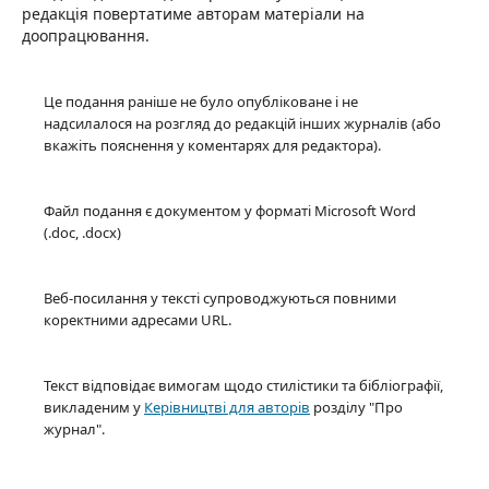
редакція повертатиме авторам матеріали на
доопрацювання.
Це подання раніше не було опубліковане і не
надсилалося на розгляд до редакцій інших журналів (або
вкажіть пояснення у коментарях для редактора).
Файл подання є документом у форматі Microsoft Word
(.doc, .docx)
Веб-посилання у тексті супроводжуються повними
коректними адресами URL.
Текст відповідає вимогам щодо стилістики та бібліографії,
викладеним у
Керівництві для авторів
розділу "Про
журнал".