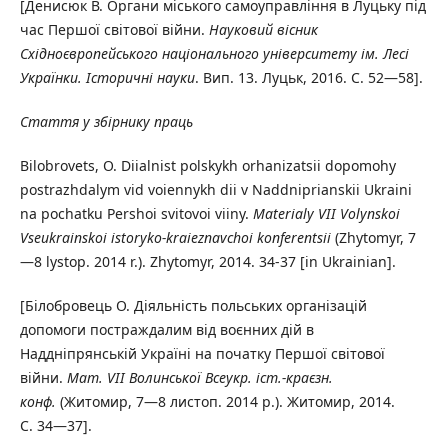
[Денисюк В. Органи міського самоуправління в Луцьку під
час Першої світової війни.
Науковий вісник
Східноєвропейського національного університету ім.
Лесі
Українки. Історичні науки
. Вип. 13. Луцьк, 2016. С. 52—58].
Стаття у збірнику праць
Bilobrovets, O. Diialnist polskykh orhanizatsii dopomohy
postrazhdalym vid voiennykh dii v Naddniprianskii Ukraini
na pochatku Pershoi svitovoi viiny.
Materialy VII
Volynskoi
Vseukrainskoi istoryko-kraieznavchoi konferentsii
(Zhytomyr, 7
—8 lystop. 2014 r.). Zhytomyr, 2014. 34-37 [in Ukrainian].
[Білобровець О. Діяльність польських організацій
допомоги постраждалим від воєнних дій в
Наддніпрянській Україні на початку Першої світової
війни.
Мат. VІІ
Волинської Всеукр. іст.-краєзн.
конф.
(Житомир, 7—8 листоп. 2014 р.). Житомир, 2014.
С. 34—37].