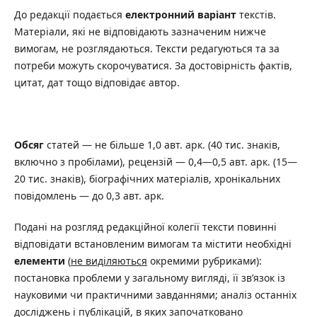
До редакції подається
електронний варіант
текстів.
Матеріали, які не відповідають зазначеним нижче
вимогам, не розглядаються. Тексти редагуються та за
потреби можуть скорочуватися. За достовірність фактів,
цитат, дат тощо відповідає автор.
Обсяг
статей — не більше 1,0 авт. арк. (40 тис. знаків,
включно з пробілами), рецензій — 0,4—0,5 авт. арк. (15—
20 тис. знаків), біографічних матеріалів, хронікальних
повідомлень — до 0,3 авт. арк.
Подані на розгляд редакційної колегії тексти повинні
відповідати встановленим вимогам та містити необхідні
елементи
(
не виділяються
окремими рубриками):
постановка проблеми у загальному вигляді, її зв’язок із
науковими чи практичними завданнями; аналіз останніх
досліджень і публікацій, в яких започатковано