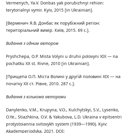
Vermenych, Ya.V. Donbas yak porubizhnyi rehion:
terytorialnyi vymir. Kyiv, 2015 [in Ukrainian].
[Верменич Я.В. Донбас як порубіжний регіон:
територіальний вимір. Київ, 2015. 69 с.].
Видання з одним автором
Pryshchepa, O.P. Mista Volyni u druhii polovyni ХІХ — na
pochatku ХХ st. Rivne, 2010 [in Ukrainian].
[Прищепа О.П. Міста Волині у другій половині ХІХ — на
початку ХХ ст. Рівне, 2010. 287 с.].
Видання з кількома авторами
Danylenko, V.M., Krupyna, V.O., Kulchytskyi, S.V., Lysenko,
O.Ye., Stiazhkina, O.V. & Yakubova, L.D. Ukraina v epitsentri
protystoiannia svitovykh system (1939—1990). Kyiv:
Akademperiodyka, 2021. DOI: