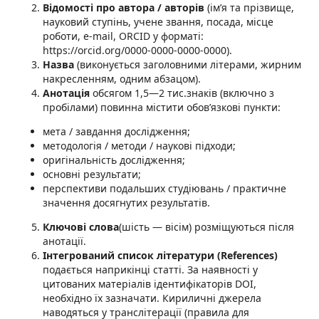
Відомості про автора / авторів
(ім’я та прізвище,
науковий ступінь, учене звання, посада, місце
роботи, e-mail, ОRCID у форматі:
https://orcid.org/0000-0000-0000-0000).
Назва
(виконується заголовними літерами, жирним
накресленням, одним абзацом).
Анотація
обсягом 1,5—2 тис.знаків (включно з
пробілами) повинна містити обов’язкові пункти:
мета / завдання дослідження;
методологія / методи / наукові підходи;
оригінальність дослідження;
основні результати;
перспективи подальших студіювань / практичне
значення досягнутих результатів.
Ключові слова
(шість — вісім) розміщуються після
анотації.
Інтегрований список літератури (
References
)
подається наприкінці статті. За наявності у
цитованих матеріалів ідентифікаторів DOI,
необхідно їх зазначати. Кириличні джерела
наводяться у транслітерації (правила для