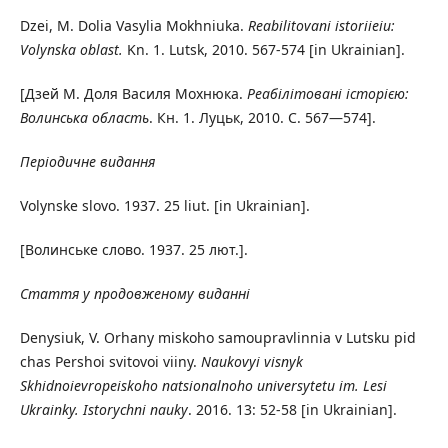
Dzei, M. Dolia Vasylia Mokhniuka.
Reabilitovani istoriieiu:
Volynska oblast.
Kn. 1. Lutsk, 2010. 567-574 [in Ukrainian].
[Дзей М. Доля Василя Мохнюка.
Реабілітовані історією:
Волинська область
. Кн. 1. Луцьк, 2010. С. 567—574].
Періодичне видання
Volynske slovo. 1937. 25 liut. [in Ukrainian].
[Волинське слово. 1937. 25 лют.].
Стаття у продовженому виданні
Denysiuk, V. Orhany miskoho samoupravlinnia v Lutsku pid
chas Pershoi svitovoi viiny.
Naukovy
i
visnyk
Skhidnoievrope
i
skoho natsionalnoho universytetu im.
Lesi
Ukrainky. Istorychni nauky
. 2016. 13: 52-58 [in Ukrainian].