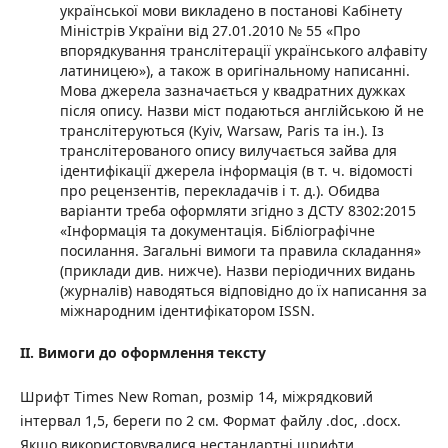
української мови викладено в постанові Кабінету
Міністрів України від 27.01.2010 № 55 «Про
впорядкування транслітерації українського алфавіту
латиницею»), а також в оригінальному написанні.
Мова джерела зазначається у квадратних дужках
після опису. Назви міст подаються англійською й не
транслітеруються (Kyiv, Warsaw, Paris та ін.). Із
транслітерованого опису вилучається зайва для
ідентифікації джерела інформація (в т. ч. відомості
про рецензентів, перекладачів і т. д.). Обидва
варіанти треба оформляти згідно з ДСТУ 8302:2015
«Інформація та документація. Бібліографічне
посилання. Загальні вимоги та правила складання»
(приклади див. нижче). Назви періодичних видань
(журналів) наводяться відповідно до їх написання за
міжнародним ідентифікатором ISSN.
II
. Вимоги до оформлення тексту
Шрифт Times New Roman, розмір 14, міжрядковий
інтервал 1,5, береги по 2 см. Формат файлу .doc, .docx.
Якщо використовувалися нестандартні шрифти,