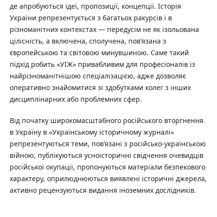
де апробуються ідеї, пропозиції, концепції. Історія
України репрезентується з багатьох ракурсів і в
різноманітних контекстах — передусім не як ізольована
цілісність, а включена, сполучена, пов’язана з
європейською та світовою минувшиною. Саме такий
підхід робить «УІЖ» привабливим для професіоналів із
найрізноманітнішою спеціалізацією, адже дозволяє
оперативно знайомитися зі здобутками колег з інших
дисциплінарних або проблемних сфер.
Від початку широкомасштабного російського вторгнення
в Україну в «Українському історичному журналі»
репрезентуються теми, пов’язані з російсько-українською
війною, публікуються усноісторичні свідчення очевидців
російської окупації, пропонуються матеріали безпекового
характеру, оприлюднюються виявлені історичні джерела,
активно рецензуються видання іноземних дослідників.