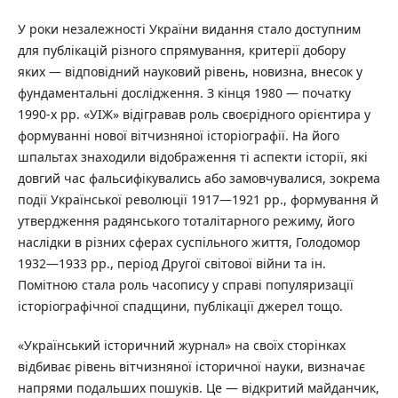
У роки незалежності України видання стало доступним
для публікацій різного спрямування, критерії добору
яких — відповідний науковий рівень, новизна, внесок у
фундаментальні дослідження. З кінця 1980 — початку
1990-х рр. «УІЖ» відігравав роль своєрідного орієнтира у
формуванні нової вітчизняної історіографії. На його
шпальтах знаходили відображення ті аспекти історії, які
довгий час фальсифікувались або замовчувалися, зокрема
події Української революції 1917—1921 рр., формування й
утвердження радянського тоталітарного режиму, його
наслідки в різних сферах суспільного життя, Голодомор
1932—1933 рр., період Другої світової війни та ін.
Помітною стала роль часопису у справі популяризації
історіографічної спадщини, публікації джерел тощо.
«Український історичний журнал» на своїх сторінках
відбиває рівень вітчизняної історичної науки, визначає
напрями подальших пошуків. Це — відкритий майданчик,