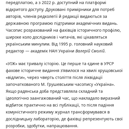
передплатою, а з 2022 р. доступний на платформі
відкритого доступу. Друковані примірники для потреб
авторів, членів редколегії й редакції видаються за
державною програмою підтримки академічних видань.
Часопис розрахований на фахівців історичного профілю,
широке коло дослідників і читачів, які цікавляться
українським минулим. Від 1995 р. головний науковий
редактор — академік НАН України
Валерій Смолій
.
«УІЖ» має тривалу історію. Це перше та єдине в УРСР
фахове історичне видання з’явилося на хвилі хрущовської
«відлиги», через чверть століття після ліквідації
започаткованого М. Грушевським часопису «Україна».
Якщо радянська доба представляла складний та
ідеологічно заангажований час, що накладало виразний
відбиток практично на всі публікації, то після падіння
комуністичного режиму журнал трансформувався в
дослідницьку лабораторію, де фахівці репрезентують свої
розробки, здобутки, напрацювання.