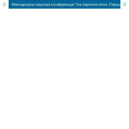
Міжнародна наукова конференція "На перетині епох. Перша світова війна: феноменологія, геополітичні та гуманітарні наслідки, історична пам’ять"