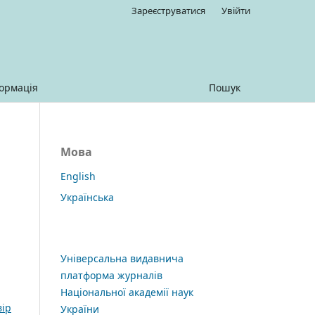
Зареєструватися
Увійти
ормація
Пошук
Мова
English
Українська
Універсальна видавнича
платформа журналів
Національної академії наук
вір
України