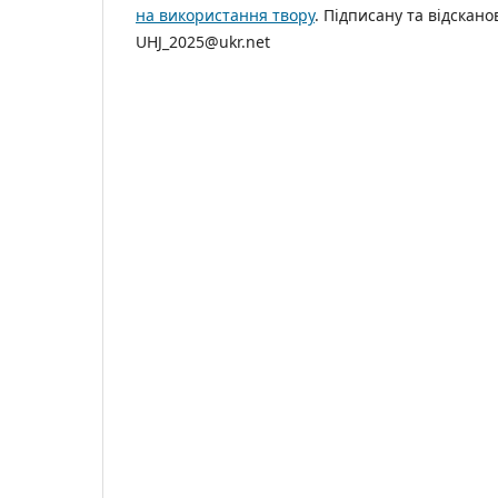
на використання твору
. Підписану та відскан
UHJ_2025@ukr.net