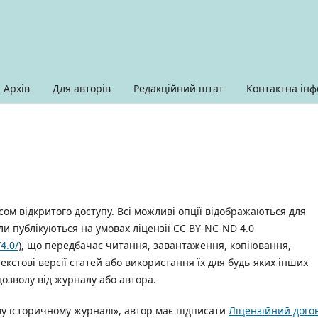
Архів
Для авторів
Редакційний штат
Контактна інф
ом відкритого доступу. Всі можливі опції відображаються для
али публікуються на умовах ліцензії CC BY-NC-ND 4.0
4.0/
), що передбачає читання, завантаження, копіювання,
стові версії статей або використання їх для будь-яких інших
озволу від журналу або автора.
му історичному журналі», автор має підписати
Ліцензійний дого