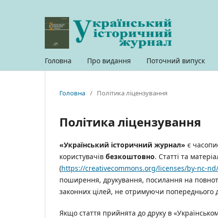
Головна
Про видання
Поточний випуск
Головна
/
Політика ліцензування
Політика ліцензування
«Український історичний журнал»
є часопис
користувачів
безкоштовно
. Статті та матері
(
https://creativecommons.org/licenses/by-nc-nd/
поширення, друкування, посилання на повнотек
законних цілей, не отримуючи попереднього д
Якщо стаття прийнята до друку в «Українсько