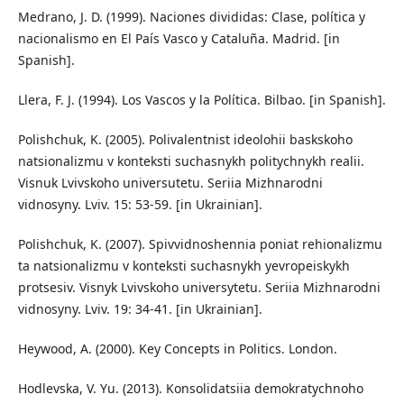
Medrano, J. D. (1999). Naciones divididas: Clase, política y
nacionalismo en El País Vasco y Cataluña. Madrid. [in
Spanish].
Llera, F. J. (1994). Los Vascos y la Política. Bilbao. [in Spanish].
Polishchuk, K. (2005). Polivalentnist ideolohii baskskoho
natsionalizmu v konteksti suchasnykh politychnykh realii.
Visnuk Lvivskoho universutetu. Seriia Mizhnarodni
vidnosyny. Lviv. 15: 53-59. [in Ukrainian].
Polishchuk, K. (2007). Spivvidnoshennia poniat rehionalizmu
ta natsionalizmu v konteksti suchasnykh yevropeiskykh
protsesiv. Visnyk Lvivskoho universytetu. Seriia Mizhnarodni
vidnosyny. Lviv. 19: 34-41. [in Ukrainian].
Heywood, A. (2000). Key Concepts in Politics. London.
Hodlevska, V. Yu. (2013). Konsolidatsiia demokratychnoho