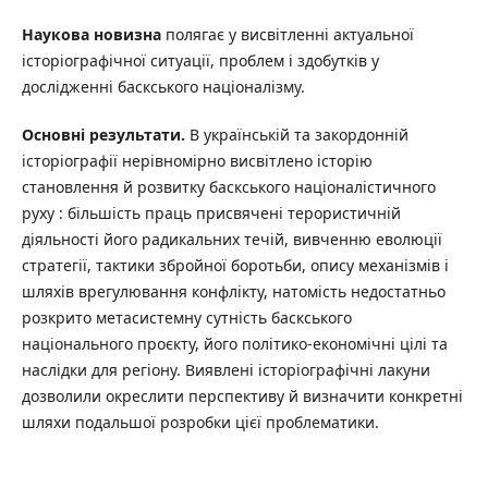
Наукова новизна
полягає у висвітленні актуальної
історіографічної ситуації, проблем і здобутків у
дослідженні баскського націоналізму.
Основні результати.
В українській та закордонній
історіографії нерівномірно висвітлено історію
становлення й розвитку баскського націоналістичного
руху : більшість праць присвячені терористичній
діяльності його радикальних течій, вивченню еволюції
стратегії, тактики збройної боротьби, опису механізмів і
шляхів врегулювання конфлікту, натомість недостатньо
розкрито метасистемну сутність баскського
національного проєкту, його політико-економічні цілі та
наслідки для регіону. Виявлені історіографічні лакуни
дозволили окреслити перспективу й визначити конкретні
шляхи подальшої розробки цієї проблематики.