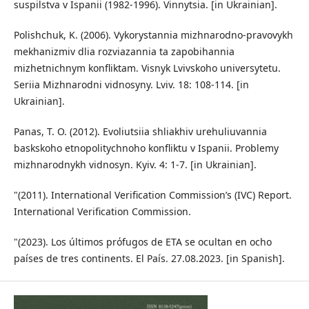
suspilstva v Ispanii (1982-1996). Vinnytsia. [in Ukrainian].
Polishchuk, K. (2006). Vykorystannia mizhnarodno-pravovykh
mekhanizmiv dlia rozviazannia ta zapobihannia
mizhetnichnym konfliktam. Visnyk Lvivskoho universytetu.
Seriia Mizhnarodni vidnosyny. Lviv. 18: 108-114. [in
Ukrainian].
Panas, T. O. (2012). Evoliutsiia shliakhiv urehuliuvannia
baskskoho etnopolitychnoho konfliktu v Ispanii. Problemy
mizhnarodnykh vidnosyn. Kyiv. 4: 1-7. [in Ukrainian].
"(2011). International Verification Commission’s (IVC) Report.
International Verification Commission.
"(2023). Los últimos prόfugos de ETA se ocultan en ocho
países de tres continents. El País. 27.08.2023. [in Spanish].