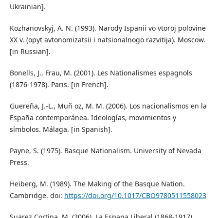
Ukrainian].
Kozhanovskyj, A. N. (1993). Narody Ispanii vo vtoroj polovine
XX v. (opyt avtonomizatsii i natsionalnogo razvitija). Moscow.
[in Russian].
Bonells, J., Frau, M. (2001). Les Nationalismes espagnols
(1876-1978). Paris. [in French].
Guereña, J.-L., Muñ oz, M. M. (2006). Los nacionalismos en la
España contemporánea. Ideologías, movimientos y
símbolos. Málaga. [in Spanish].
Payne, S. (1975). Basque Nationalism. University of Nevada
Press.
Heiberg, M. (1989). The Making of the Basque Nation.
Cambridge. doi:
https://doi.org/10.1017/CBO9780511558023
Suarez Cortina, M. (2006). La Espana Liberal (1868-1917).