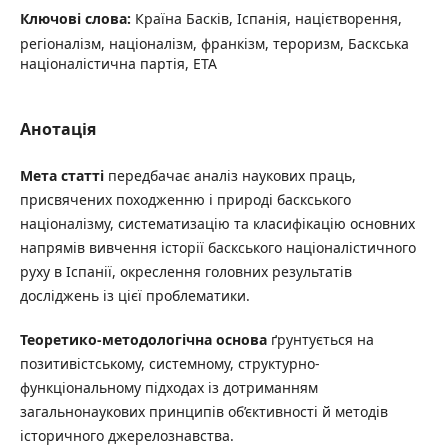
Ключові слова:
Країна Басків, Іспанія, націєтворення,
регіоналізм, націоналізм, франкізм, тероризм, Баскська
націоналістична партія, ЕТА
Анотація
Мета статті
передбачає аналіз наукових праць,
присвячених походженню і природі баскського
націоналізму, систематизацію та класифікацію основних
напрямів вивчення історії баскського націоналістичного
руху в Іспанії, окреслення головних результатів
досліджень із цієї проблематики.
Теоретико-методологічна основа
ґрунтується на
позитивістському, системному, структурно-
функціональному підходах із дотриманням
загальнонаукових принципів об’єктивності й методів
історичного джерелознавства.