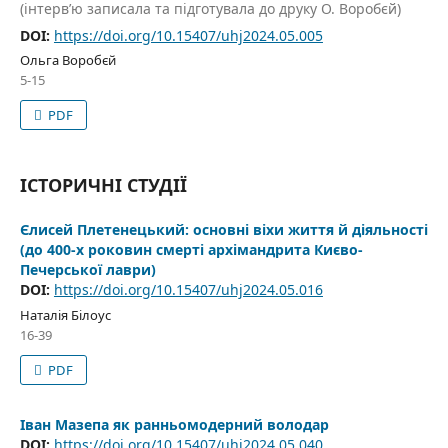
(інтерв’ю записала та підготувала до друку О. Воробєй)
DOI:
https://doi.org/10.15407/uhj2024.05.005
Ольга Воробєй
5-15
PDF
ІСТОРИЧНІ СТУДІЇ
Єлисей Плетенецький: основні віхи життя й діяльності
(до 400-х роковин смерті архімандрита Києво-
Печерської лаври)
DOI:
https://doi.org/10.15407/uhj2024.05.016
Наталія Білоус
16-39
PDF
Іван Мазепа як ранньомодерний володар
DOI:
https://doi.org/10.15407/uhj2024.05.040