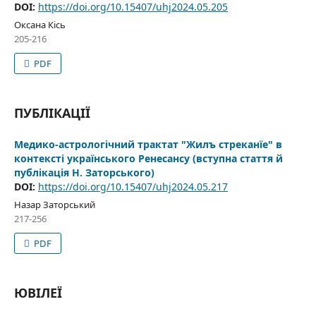
DOI:
https://doi.org/10.15407/uhj2024.05.205
Оксана Кісь
205-216
PDF
ПУБЛІКАЦІЇ
Медико-астрологічний трактат "Жилъ стреканїе" в
контексті українського Ренесансу (вступна стаття й
публікація Н. Заторського)
DOI:
https://doi.org/10.15407/uhj2024.05.217
Назар Заторський
217-256
PDF
ЮВІЛЕЇ