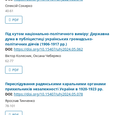
Олексій Сокирко
40-61
PDF
Під кутом національно-політичного виміру: Державна
дума в публіцистиці українських громадсько-
політичних діячів (1906-1917 рр.)
DOI:
https://doi.org/10.15407/uhj2024.05.062
Віктор Колесник, Оксана Чеберяко
62-77
PDF
Переслідування радянськими каральними органами
прихильників незалежності України в 1920-1923 рр.
DOI:
https://doi.org/10.15407/uhj2024.05.078
Ярослав Тинченко
78-101
PDF