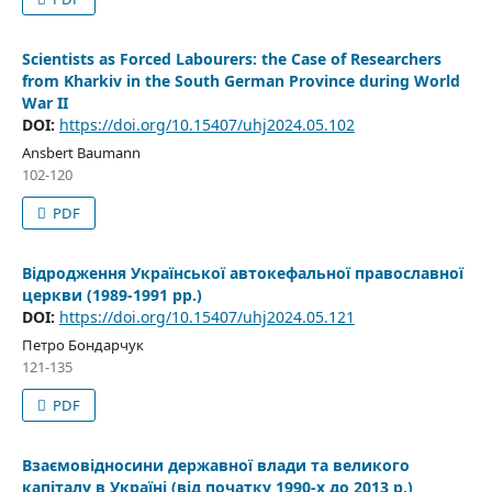
Scientists as Forced Labourers: the Case of Researchers
from Kharkiv in the South German Province during World
War II
DOI:
https://doi.org/10.15407/uhj2024.05.102
Ansbert Baumann
102-120
PDF
Відродження Української автокефальної православної
церкви (1989-1991 рр.)
DOI:
https://doi.org/10.15407/uhj2024.05.121
Петро Бондарчук
121-135
PDF
Взаємовідносини державної влади та великого
капіталу в Україні (від початку 1990-х до 2013 р.)