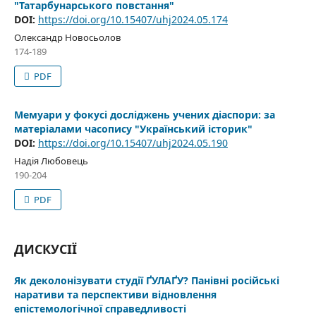
"Татарбунарського повстання"
DOI:
https://doi.org/10.15407/uhj2024.05.174
Олександр Новосьолов
174-189
PDF
Мемуари у фокусі досліджень учених діаспори: за
матеріалами часопису "Український історик"
DOI:
https://doi.org/10.15407/uhj2024.05.190
Надія Любовець
190-204
PDF
ДИСКУСІЇ
Як деколонізувати студії ҐУЛАҐУ? Панівні російські
наративи та перспективи відновлення
епістемологічної справедливості