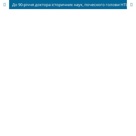
До 90-річчя доктора історичних наук, почесного голови НТШ Олега Купчинського