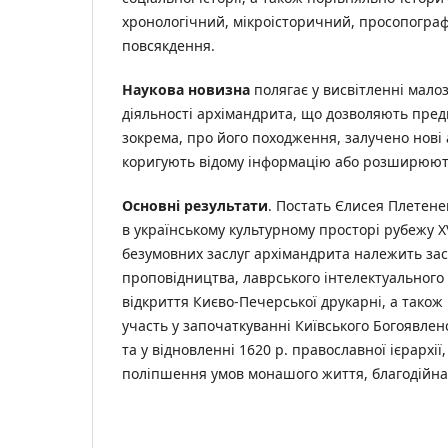
хронологічний, мікроісторичний, просопографі
повсякдення.
Наукова новизна
полягає у висвітленні малоз
діяльності архімандрита, що дозволяють пре
зокрема, про його походження, залучено нові а
коригують відому інформацію або розширюють
Основні результати
. Постать Єлисея Плетене
в українському культурному просторі рубежу XV
безумовних заслуг архімандрита належить зас
проповідництва, лаврського інтелектуального
відкриття Києво-Печерської друкарні, а також
участь у започаткуванні Київського Богоявленс
та у відновленні 1620 р. православної ієрархі
поліпшення умов монашого життя, благодійна 