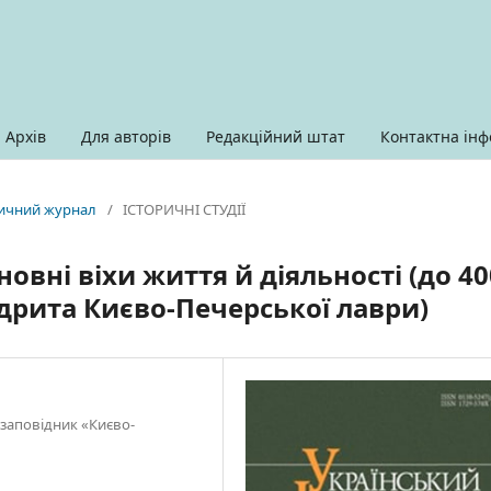
Архів
Для авторів
Редакційний штат
Контактна інф
оричний журнал
/
ІСТОРИЧНІ СТУДІЇ
вні віхи життя й діяльності (до 40
дрита Києво-Печерської лаври)
 заповідник «Києво-