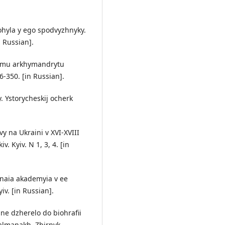
Mohyla y ego spodvyzhnyky.
n Russian].
skomu arkhymandrytu
6-350. [in Russian].
y. Ystorycheskij ocherk
avy na Ukraini v XVI-XVIII
. Kyiv. N 1, 3, 4. [in
vnaia akademyia v ee
iv. [in Russian].
hne dzherelo do biohrafii
 almanakh. Zbirnyk