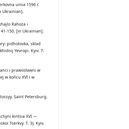
serkovna uniia 1596 r.
in Ukrainian].
khajlo Rahoza i
141-150. [in Ukrainian].
ory: pidhotovka, sklad
hidnij Yevropi. Kyiv. 7:
tanci i prawosławni w
j w końcu XVI i w
Rossyy. Saint Petersburg.
schyni kintsia XVI —
koi Tserkvy. T. 3). Kyiv.