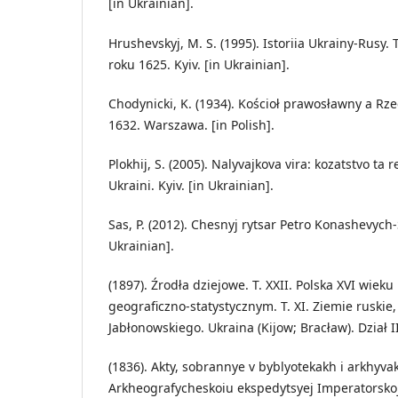
[in Ukrainian].
Hrushevskyj, M. S. (1995). Istoriia Ukrainy-Rusy. 
roku 1625. Kyiv. [in Ukrainian].
Chodynicki, K. (1934). Kościoł prawosławny a Rze
1632. Warszawa. [in Polish].
Plokhij, S. (2005). Nalyvajkova vira: kozatstvo ta 
Ukraini. Kyiv. [in Ukrainian].
Sas, P. (2012). Chesnyj rytsar Petro Konashevych-
Ukrainian].
(1897). Źrodła dziejowe. T. XXII. Polska XVI wie
geograficzno-statystycznym. T. XI. Ziemie ruskie,
Jabłonowskiego. Ukraina (Kijow; Bracław). Dział II
(1836). Akty, sobrannye v byblyotekakh i arkhyva
Arkheografycheskoiu ekspedytsyej Imperatorskoj