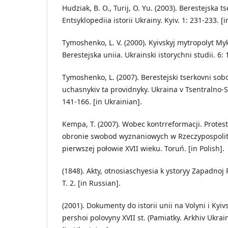
Hudziak, B. O., Turij, O. Yu. (2003). Berestejska t
Entsyklopediia istorii Ukrainy. Kyiv. 1: 231-233. [
Tymoshenko, L. V. (2000). Kyivskyj mytropolyt My
Berestejska uniia. Ukrainski istorychni studii. 6: 
Tymoshenko, L. (2007). Berestejski tserkovni sob
uchasnykiv ta providnyky. Ukraina v Tsentralno-Sk
141-166. [in Ukrainian].
Kempa, T. (2007). Wobec kontrreformacji. Protes
obronie swobod wyznaniowych w Rzeczypospolite
pierwszej połowie XVII wieku. Toruń. [in Polish].
(1848). Akty, otnosiaschyesia k ystoryy Zapadnoj 
T. 2. [in Russian].
(2001). Dokumenty do istorii unii na Volyni i Kyiv
pershoi polovyny XVII st. (Pamiatky. Arkhiv Ukrains