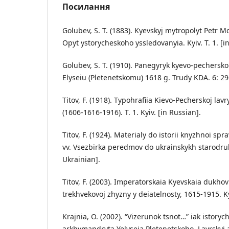
Посилання
Golubev, S. T. (1883). Kyevskyj mytropolyt Petr 
Opyt ystorycheskoho yssledovanyia. Kyiv. T. 1. [i
Golubev, S. T. (1910). Panegyryk kyevo-pecher
Elyseiu (Pletenetskomu) 1618 g. Trudy KDA. 6: 29
Titov, F. (1918). Typohrafiia Kievo-Pecherskoj lavr
(1606-1616-1916). T. 1. Kyiv. [in Russian].
Titov, F. (1924). Materialy do istorii knyzhnoi spr
vv. Vsezbirka peredmov do ukrainskykh starodrukiv
Ukrainian].
Titov, F. (2003). Imperatorskaia Kyevskaia dukho
trekhvekovoj zhyzny y deiatelnosty, 1615-1915. Ky
Krajnia, O. (2002). “Vizerunok tsnot…” iak istoryc
arkhymandryta Yelyseia Pletenetskoho. Lavrskyj