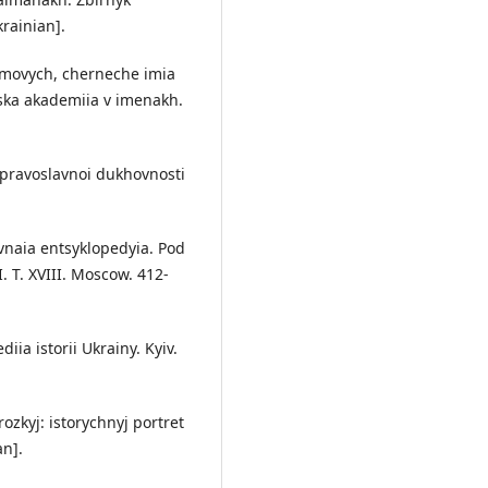
krainian].
homovych, cherneche imia
nska akademiia v imenakh.
t pravoslavnoi dukhovnosti
avnaia entsyklopedyia. Pod
. T. XVIII. Moscow. 412-
iia istorii Ukrainy. Kyiv.
rozkyj: istorychnyj portret
an].