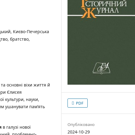
ький, Києво-Печерська
тво, братство,
та основні віхи життя й
ври Єлисея
ої культури, науки,
PDF
мим ушанувати пам’ять
Опубліковано
я
в галузі нової
2024-10-29
ичний, проблемно-