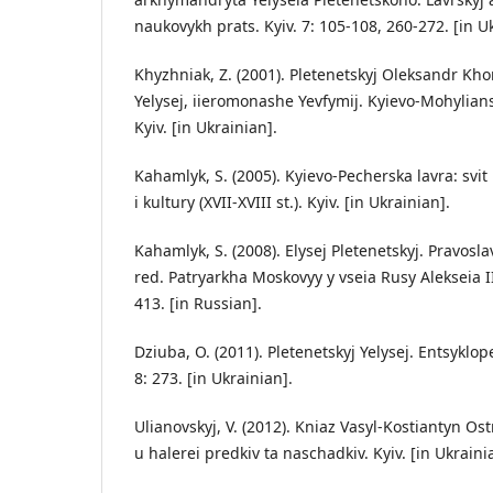
naukovykh prats. Kyiv. 7: 105-108, 260-272. [in U
Khyzhniak, Z. (2001). Pletenetskyj Oleksandr K
Yelysej, iieromonashe Yevfymij. Kyievo-Mohylia
Kyiv. [in Ukrainian].
Kahamlyk, S. (2005). Kyievo-Pecherska lavra: svi
i kultury (XVII-XVIII st.). Kyiv. [in Ukrainian].
Kahamlyk, S. (2008). Elysej Pletenetskyj. Pravosl
red. Patryarkha Moskovyy y vseia Rusy Alekseia II
413. [in Russian].
Dziuba, O. (2011). Pletenetskyj Yelysej. Entsykloped
8: 273. [in Ukrainian].
Ulianovskyj, V. (2012). Kniaz Vasyl-Kostiantyn Ost
u halerei predkiv ta naschadkiv. Kyiv. [in Ukraini