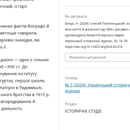
чний, історії
Як цитувати
Білоус, Н. (2024). Єлисей Плетенецький: о
наних фактів біографії й
віхи життя й діяльності (до 400-х роковин 
дметніше говорити,
архімандрита Києво-Печерської лаври).
рхівні знахідки, які
Український історичний журнал
, (5), 16–39.
 її.
https://doi.org/10.15407/uhj2024.05.016
Формати цитування
цького — одна з чільних
I—XVII ст. До
нування інституту
Номер
 гуртка, першої школи,
№ 5 (2024): Український істори
 папірні в Радомишлі,
журнал
ького братства в 1615 р.
ї, впорядкування й
Розділ
діяльність.
ІСТОРИЧНІ СТУДІЇ