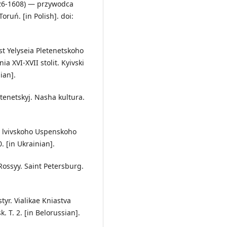
526-1608) — przywodca
ruń. [in Polish]. doi:
ist Yelyseia Pletenetskoho
 XVI-XVII stolit. Kyivski
ian].
etenetskyj. Nasha kultura.
ny lvivskoho Uspenskoho
. [in Ukrainian].
Rossyy. Saint Petersburg.
tyr. Vialikae Kniastva
 T. 2. [in Belorussian].