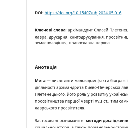
DOI:
https://doi.org/10.15407/uhj2024.05.016
Ключові слова:
архімандрит Єлисей Плетенец
лавра, друкарня, книгодрукування, просвітниц
землеволодіння, православна церква
Анотація
Мета
— висвітлити маловідомі факти біографії 
діяльності архімандрита Києво-Печерської ла
Плетенецького, його роль у розвитку українськ
просвітництва першої чверті XVII ст., тим са
лаврського просвітителя.
Застосовані різноманітні
методи дослідженн
соціальної історії, а також порівняльно-істор