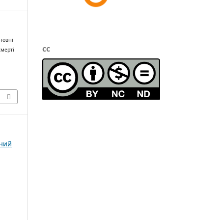
сновні
cc
смерті
чний