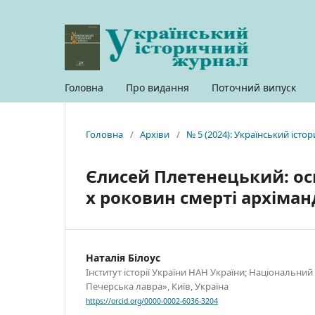
Головна
Про видання
Поточний випуск
Головна
/
Архіви
/
№ 5 (2024): Український іст
Єлисей Плетенецький: осно
х роковин смерті архіман
Наталія Білоус
Інститут історії України НАН України; Національний
Печерська лавра», Київ, Україна
https://orcid.org/0000-0002-6036-3204