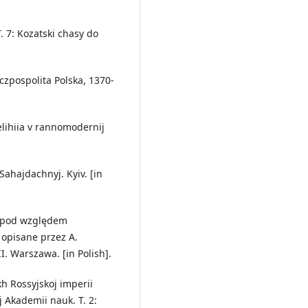
T. 7: Kozatski chasy do
czpospolita Polska, 1370-
relihiia v rannomodernij
Sahajdachnyj. Kyiv. [in
ku pod względem
 opisane przez A.
I. Warszawa. [in Polish].
kh Rossyjskoj imperii
 Akademii nauk. T. 2: