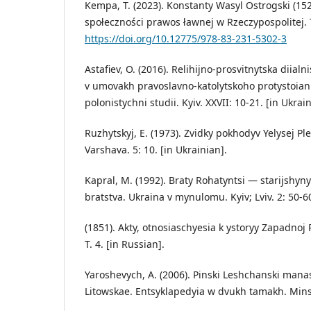
Kempa, T. (2023). Konstanty Wasyl Ostrogski (1
społeczności prawos ławnej w Rzeczypospolitej. To
https://doi.org/10.12775/978-83-231-5302-3
Astafiev, O. (2016). Relihijno-prosvitnytska diialn
v umovakh pravoslavno-katolytskoho protystoiannia
polonistychni studii. Kyiv. XXVII: 10-21. [in Ukrain
Ruzhytskyj, E. (1973). Zvidky pokhodyv Yelysej Pl
Varshava. 5: 10. [in Ukrainian].
Kapral, M. (1992). Braty Rohatyntsi — starijshy
bratstva. Ukraina v mynulomu. Kyiv; Lviv. 2: 50-60
(1851). Akty, otnosiaschyesia k ystoryy Zapadnoj 
T. 4. [in Russian].
Yaroshevych, A. (2006). Pinski Leshchanski manas
Litowskae. Entsyklapedyia w dvukh tamakh. Minsk.