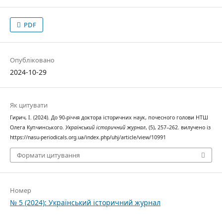
PDF
Опубліковано
2024-10-29
Як цитувати
Гирич, І. (2024). До 90-річчя доктора історичних наук, почесного голови НТШ
Олега Купчинського.
Український історичний журнал
, (5), 257–262. вилучено із
https://nasu-periodicals.org.ua/index.php/uhj/article/view/10991
Формати цитування
Номер
№ 5 (2024): Український історичний журнал