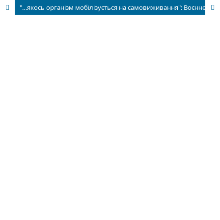
"…якось організм мобілізується на самовиживання": Воєнне повсякдення в розповіді мешканця с. Нова Буда на Київщині