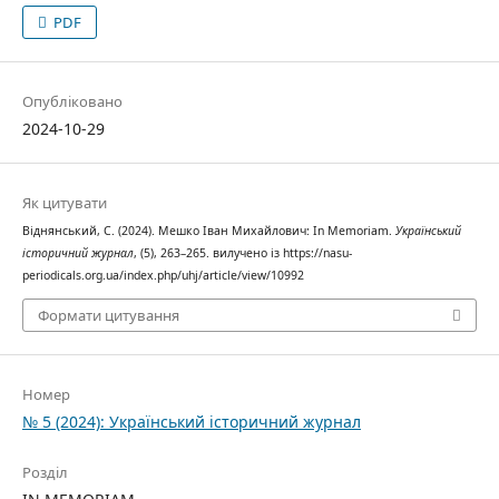
PDF
Опубліковано
2024-10-29
Як цитувати
Віднянський, С. (2024). Мешко Іван Михайлович: In Memoriam.
Український
історичний журнал
, (5), 263–265. вилучено із https://nasu-
periodicals.org.ua/index.php/uhj/article/view/10992
Формати цитування
Номер
№ 5 (2024): Український історичний журнал
Розділ