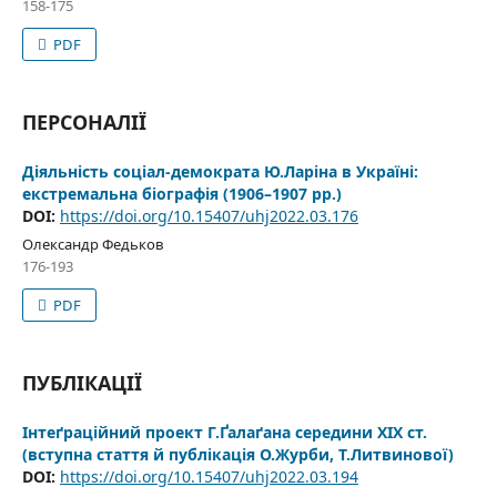
158-175
PDF
ПЕРСОНАЛІЇ
Діяльність соціал-демократа Ю.Ларіна в Україні:
екстремальна біографія (1906–1907 рр.)
DOI:
https://doi.org/10.15407/uhj2022.03.176
Олександр Федьков
176-193
PDF
ПУБЛІКАЦІЇ
Інтеґраційний проект Г.Ґалаґана середини ХІХ ст.
(вступна стаття й публікація О.Журби, Т.Литвинової)
DOI:
https://doi.org/10.15407/uhj2022.03.194