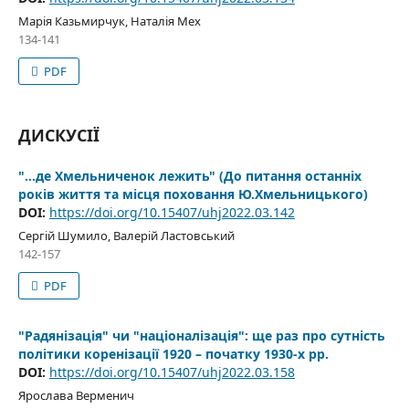
Марія Казьмирчук, Наталія Мех
134-141
PDF
ДИСКУСІЇ
"…де Хмельниченок лежить" (До питання останніх
років життя та місця поховання Ю.Хмельницького)
DOI:
https://doi.org/10.15407/uhj2022.03.142
Сергій Шумило, Валерій Ластовський
142-157
PDF
"Радянізація" чи "націоналізація": ще раз про сутність
політики коренізації 1920 – початку 1930-х рр.
DOI:
https://doi.org/10.15407/uhj2022.03.158
Ярослава Верменич