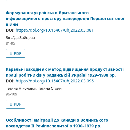
Формування українсько-британського
інформаційного простору напередодні Першої світової
війни
DOI:
https://doi.org/10.15407/uhj2022.03.081
Зінаїда Зайцева
81-95
PDF
Каральні заходи як метод підвищення продуктивності
праці робітників у радянській Україні 1929–1938 рр.
DOI:
https://doi.org/10.15407/uhj2022.03.096
Тетяна Ніколаюк, Тетяна Стоян
96-109
PDF
Особливості еміґрації до Канади з Волинського
воєводства II Речіпосполитої в 1930–1939 рр.