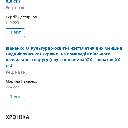
ХІХ ст.)
Рец. на кн.
Сергій Дегтярьов
219-223
PDF
Іваненко О. Культурно-освітнє життя етнічних меншин
Наддніпрянської України: на прикладі Київського
навчального округу (друга половина ХІХ – початок ХХ
ст.)
Рец. на кн.
Марина Палієнко
224-227
PDF
ХРОНІКА