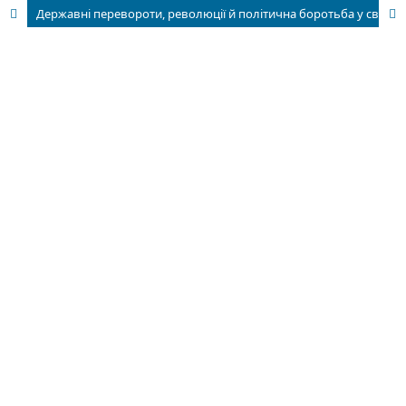
Державні перевороти, революції й політична боротьба у світлі компаративістики (на основі аналізу візії В.Леніна та сучасних концептуалізацій)