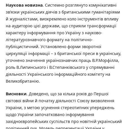
Наукова новизна
. Системно розглянуто комунікативні
зв’язки українських діячів з британськими гуманітаріями
й журналістами, виокремлено коло інструментів впливу
на аудиторію цієї держави, що сприяли трансформації
характеру інформування про Україну з науково-
літературознавчого формату на політично-
публіцистичний. Установлено форми зворотної
циркуляції інформації – з британської преси в українську,
уточнено значення українознавчих праць В.Р.Морфілла,
роль В.Липинського і В.Степанківського у спрямуванні
діяльності Українського інформаційного комітету на
Великобританію.
Висновки
. Доведено, що за кілька років до Першої
світової війни й початку діяльності Союзу визволення
України, з метою усунення стереотипних упереджень
щодо України започатковано інформування
західноєвропейських суспільств про новітній український
політичний рух. Модель репрезентації України у