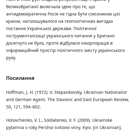
Великобританії включала ідею про те, що
антидемократична Росія не гідна бути союзником цієї
країни, наголошувалося на геополітичних вигодах
постання Української держави. Політичної
інструменталізації українського питання у Британії
досягнуто не було, проте відбулася інкорпорація в
інформаційний простір політичного змісту українського
руху.
Посилання
Hoffman, J. H. (1972). V. Stepankovsky, Ukrainian Nationalist
and German Agent. The Slavonic and East European Review,
50, 121, 594–602.
Holovchenko, V. I., Soldatenko, V. F. (2009). Ukrainske
pytannia v roky Pershoi svitovoi viiny. Kyiv. [in Ukrainian].