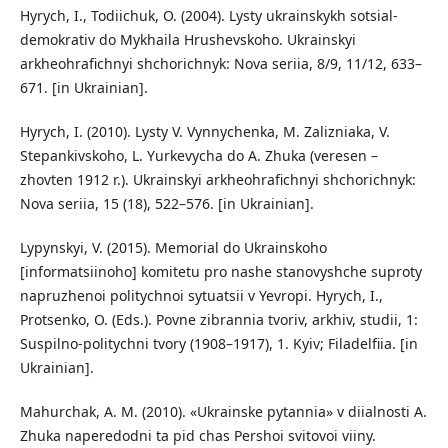
Hyrych, I., Todiichuk, O. (2004). Lysty ukrainskykh sotsial-
demokrativ do Mykhaila Hrushevskoho. Ukrainskyi
arkheohrafichnyi shchorichnyk: Nova seriia, 8/9, 11/12, 633–
671. [in Ukrainian].
Hyrych, I. (2010). Lysty V. Vynnychenka, M. Zalizniaka, V.
Stepankivskoho, L. Yurkevycha do A. Zhuka (veresen –
zhovten 1912 r.). Ukrainskyi arkheohrafichnyi shchorichnyk:
Nova seriia, 15 (18), 522–576. [in Ukrainian].
Lypynskyi, V. (2015). Memorial do Ukrainskoho
[informatsiinoho] komitetu pro nashe stanovyshche suproty
napruzhenoi politychnoi sytuatsii v Yevropi. Hyrych, I.,
Protsenko, O. (Eds.). Povne zibrannia tvoriv, arkhiv, studii, 1:
Suspilno-politychni tvory (1908–1917), 1. Kyiv; Filadelfiia. [in
Ukrainian].
Mahurchak, A. M. (2010). «Ukrainske pytannia» v diialnosti A.
Zhuka naperedodni ta pid chas Pershoi svitovoi viiny.