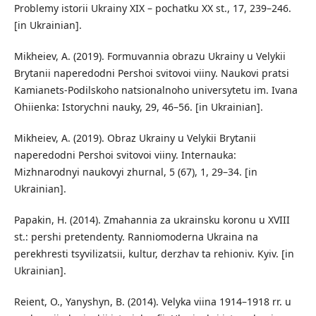
Problemy istorii Ukrainy XIX – pochatku XX st., 17, 239–246.
[in Ukrainian].
Mikheiev, A. (2019). Formuvannia obrazu Ukrainy u Velykii
Brytanii naperedodni Pershoi svitovoi viiny. Naukovi pratsi
Kamianets-Podilskoho natsionalnoho universytetu im. Ivana
Ohiienka: Istorychni nauky, 29, 46–56. [in Ukrainian].
Mikheiev, A. (2019). Obraz Ukrainy u Velykii Brytanii
naperedodni Pershoi svitovoi viiny. Internauka:
Mizhnarodnyi naukovyi zhurnal, 5 (67), 1, 29–34. [in
Ukrainian].
Papakin, H. (2014). Zmahannia za ukrainsku koronu u XVIII
st.: pershi pretendenty. Ranniomoderna Ukraina na
perekhresti tsyvilizatsii, kultur, derzhav ta rehioniv. Kyiv. [in
Ukrainian].
Reient, O., Yanyshyn, B. (2014). Velyka viina 1914–1918 rr. u