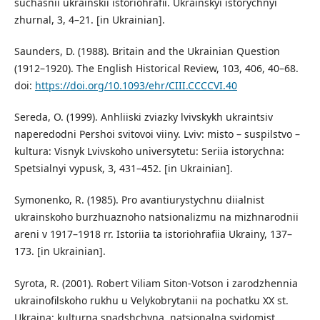
suchasnii ukrainskii istoriohrafii. Ukrainskyi istorychnyi
zhurnal, 3, 4–21. [in Ukrainian].
Saunders, D. (1988). Britain and the Ukrainian Question
(1912–1920). The English Historical Review, 103, 406, 40–68.
doi:
https://doi.org/10.1093/ehr/CIII.CCCCVI.40
Sereda, O. (1999). Anhliiski zviazky lvivskykh ukraintsiv
naperedodni Pershoi svitovoi viiny. Lviv: misto – suspilstvo –
kultura: Visnyk Lvivskoho universytetu: Seriia istorychna:
Spetsialnyi vypusk, 3, 431–452. [in Ukrainian].
Symonenko, R. (1985). Pro avantiurystychnu diialnist
ukrainskoho burzhuaznoho natsionalizmu na mizhnarodnii
areni v 1917–1918 rr. Istoriia ta istoriohrafiia Ukrainy, 137–
173. [in Ukrainian].
Syrota, R. (2001). Robert Viliam Siton-Votson i zarodzhennia
ukrainofilskoho rukhu u Velykobrytanii na pochatku XX st.
Ukraina: kulturna spadshchyna, natsionalna svidomist,