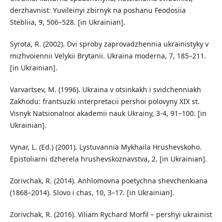
derzhavnist: Yuvileinyi zbirnyk na poshanu Feodosiia
Stebliia, 9, 506–528. [in Ukrainian].
Syrota, R. (2002). Dvi sproby zaprovadzhennia ukrainistyky v
mizhvoiennii Velykii Brytanii. Ukraina moderna, 7, 185–211.
[in Ukrainian].
Varvartsev, M. (1996). Ukraina v otsinkakh i svidchenniakh
Zakhodu: frantsuzki interpretacii pershoi polovyny XIX st.
Visnyk Natsionalnoi akademii nauk Ukrainy, 3-4, 91–100. [in
Ukrainian].
Vynar, L. (Ed.) (2001). Lystuvannia Mykhaila Hrushevskoho.
Epistoliarni dzherela hrushevskoznavstva, 2. [in Ukrainian].
Zorivchak, R. (2014). Anhlomovna poetychna shevchenkiana
(1868–2014). Slovo i chas, 10, 3–17. [in Ukrainian].
Zorivchak, R. (2016). Viliam Rychard Morfil – pershyi ukrainist