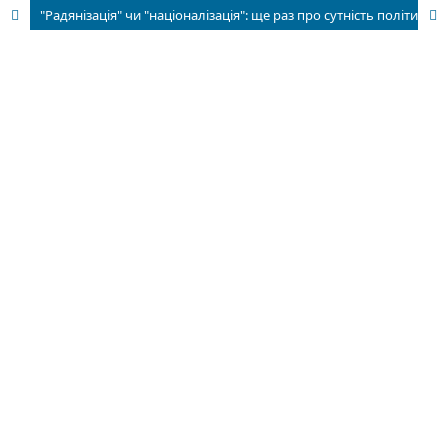
"Радянізація" чи "націоналізація": ще раз про сутність політики коренізації 1920 – початку 1930-х рр.