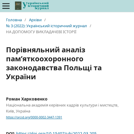
Головна
/
Архіви
/
№ 3 (2022): Український історичний журнал
/
НА ДОПОМОГУ ВИКЛАДАЧЕВІ ІСТОРІЇ
Порівняльний аналіз
пам’яткоохоронного
законодавства Польщі та
України
Роман Харковенко
Національна академія керівних кадрів культури і мистецтв,
Київ, Україна
https://orcid.org/0000-0002-3447-1391
DOI:
https://doi.org/10.15407/uhj2022.03.205