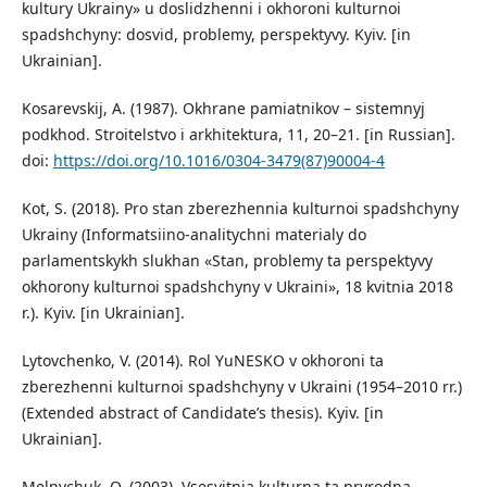
kultury Ukrainy» u doslidzhenni i okhoroni kulturnoi
spadshchyny: dosvid, problemy, perspektyvy. Kyiv. [in
Ukrainian].
Kosarevskij, A. (1987). Okhrane pamiatnikov – sistemnyj
podkhod. Stroitelstvo i arkhitektura, 11, 20–21. [in Russian].
doi:
https://doi.org/10.1016/0304-3479(87)90004-4
Kot, S. (2018). Pro stan zberezhennia kulturnoi spadshchyny
Ukrainy (Informatsiino-analitychni materialy do
parlamentskykh slukhan «Stan, problemy ta perspektyvy
okhorony kulturnoi spadshchyny v Ukraini», 18 kvitnia 2018
r.). Kyiv. [in Ukrainian].
Lytovchenko, V. (2014). Rol YuNESKO v okhoroni ta
zberezhenni kulturnoi spadshchyny v Ukraini (1954–2010 rr.)
(Extended abstract of Candidate’s thesis). Kyiv. [in
Ukrainian].
Melnychuk, O. (2003). Vsesvitnia kulturna ta pryrodna