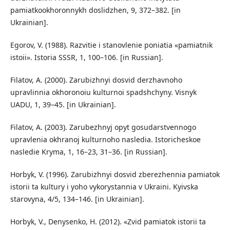
pamiatkookhoronnykh doslidzhen, 9, 372–382. [in
Ukrainian].
Egorov, V. (1988). Razvitie i stanovlenie poniatia «pamiatnik
istoii». Istoria SSSR, 1, 100–106. [in Russian].
Filatov, A. (2000). Zarubizhnyi dosvid derzhavnoho
upravlinnia okhoronoiu kulturnoi spadshchyny. Visnyk
UADU, 1, 39–45. [in Ukrainian].
Filatov, A. (2003). Zarubezhnyj opyt gosudarstvennogo
upravlenia okhranoj kulturnoho nasledia. Istoricheskoe
nasledie Kryma, 1, 16–23, 31–36. [in Russian].
Horbyk, V. (1996). Zarubizhnyi dosvid zberezhennia pamiatok
istorii ta kultury i yoho vykorystannia v Ukraini. Kyivska
starovyna, 4/5, 134–146. [in Ukrainian].
Horbyk, V., Denysenko, H. (2012). «Zvid pamiatok istorii ta