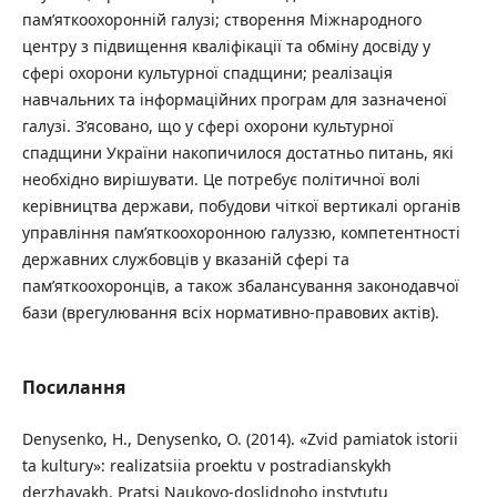
пам’яткоохоронній галузі; створення Міжнародного
центру з підвищення кваліфікації та обміну досвіду у
сфері охорони культурної спадщини; реалізація
навчальних та інформаційних програм для зазначеної
галузі. З’ясовано, що у сфері охорони культурної
спадщини України накопичилося достатньо питань, які
необхідно вирішувати. Це потребує політичної волі
керівництва держави, побудови чіткої вертикалі органів
управління пам’яткоохоронною галуззю, компетентності
державних службовців у вказаній сфері та
пам’яткоохоронців, а також збалансування законодавчої
бази (врегулювання всіх нормативно-правових актів).
Посилання
Denysenko, H., Denysenko, O. (2014). «Zvid pamiatok istorii
ta kultury»: realizatsiia proektu v postradianskykh
derzhavakh. Pratsi Naukovo-doslidnoho instytutu