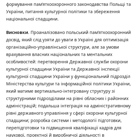
формування пам’яткоохоронного законодавства Польщі та
України, питання культурної політики та збереження
національної спадщини.
Висновки
. Проаналізовано польський пам’яткоохоронний
досвід, який слід узяти до уваги в Україні для оптимізація
організаційно-управлінської структури, але за умови
врахування власних національних та ментальних
особливостей: перетворення Державної служби охорони
культурної спадщини України та Державної інспекції
культурної спадщини України у функціональний підрозділ
Міністерства культури та інформаційної політики України,
який матиме вертикально-інтегровану структуру зі
структурними підрозділами на рівні обласних і районних
адміністрацій; подальша інтеграція на адміністративному
рівні державного управління у сфері охорони культурної
спадщини; розробка системи і методології підготовки,
перепідготовки та підвищення кваліфікації кадрів для
наукової, проектної й виробничої діяльності в