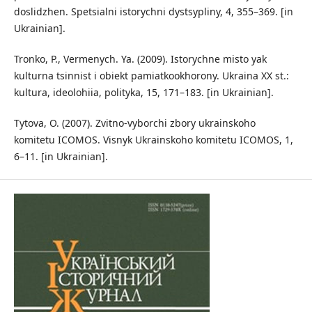
doslidzhen. Spetsialni istorychni dystsypliny, 4, 355–369. [in
Ukrainian].
Tronko, P., Vermenych. Ya. (2009). Istorychne misto yak
kulturna tsinnist i obiekt pamiatkookhorony. Ukraina XX st.:
kultura, ideolohiia, polityka, 15, 171–183. [in Ukrainian].
Tytova, O. (2007). Zvitno-vyborchi zbory ukrainskoho
komitetu ICOMOS. Visnyk Ukrainskoho komitetu ICOMOS, 1,
6–11. [in Ukrainian].