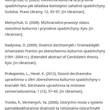
spadshchyna yak skladova kontseptsii zahalnoi spadshchyny
liudstva. Pravo Ukrainy, 12, 93–97. [in Ukrainian].
Melnychuk, O. (2008). Mizhnarodno-pravovyi status
vsesvitnoi kulturnoi i pryrodnoi spadshchyny. Kyiv. [in
Ukrainian].
Nadyrova, O. (2009). Diialnist derzhavnykh i hromadskykh
orhanizatsii Frantsii po zberezhenniu kulturnoi spadshchyny
(1991–2004 rr.). (Extended abstract of Candidate’s thesis).
Kyiv. [in Ukrainian].
Prokopenko, L., Hevel, K. (2012). Dosvid derzhavnoho
upravlinnia u sferi zberezhennia kulturnoi spadshchyny v
krainakh YeS. Derzhavne upravlinnia ta mistseve
samovriaduvannia, 1 (12), 57–65. [in Ukrainian].
Tronko, P., Vermenych, Ya. (2000). Istorychni mista v systemi
pamiatkookhoronnoi diialnosti ta rehionalno-istorychnykh