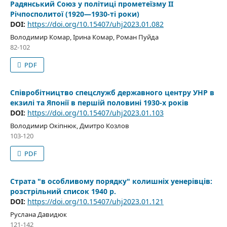
Радянський Союз у політиці прометеїзму II
Річпосполитої (1920—1930-ті роки)
DOI:
https://doi.org/10.15407/uhj2023.01.082
Володимир Комар, Ірина Комар, Роман Пуйда
82-102
PDF
Співробітництво спецслужб державного центру УНР в
екзилі та Японії в першій половині 1930-х років
DOI:
https://doi.org/10.15407/uhj2023.01.103
Володимир Окіпнюк, Дмитро Козлов
103-120
PDF
Страта "в особливому порядку" колишніх уенерівців:
розстрільний список 1940 р.
DOI:
https://doi.org/10.15407/uhj2023.01.121
Руслана Давидюк
121-142