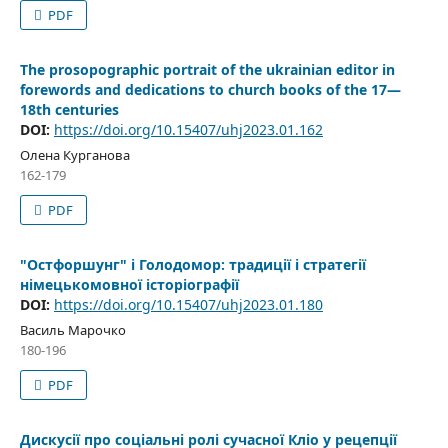
PDF
The prosopographic portrait of the ukrainian editor in
forewords and dedications to church books of the 17—
18th centuries
DOI:
https://doi.org/10.15407/uhj2023.01.162
Олена Курганова
162-179
PDF
"Остфоршунг" і Голодомор: традиції і стратегії
німецькомовної історіографії
DOI:
https://doi.org/10.15407/uhj2023.01.180
Василь Марочко
180-196
PDF
Дискусії про соціальні ролі сучасної Кліо у рецепції