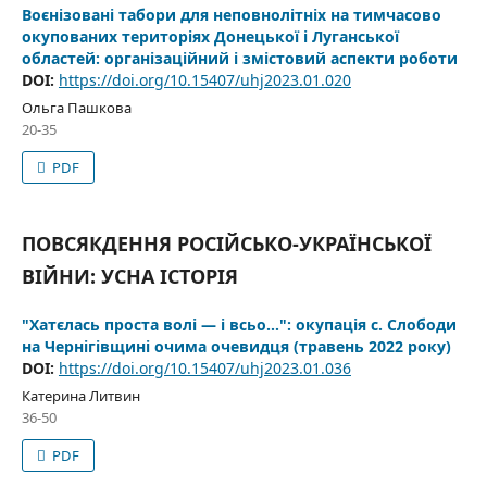
Воєнізовані табори для неповнолітніх на тимчасово
окупованих територіях Донецької і Луганської
областей: організаційний і змістовий аспекти роботи
DOI:
https://doi.org/10.15407/uhj2023.01.020
Ольга Пашкова
20-35
PDF
ПОВСЯКДЕННЯ РОСІЙСЬКО-УКРАЇНСЬКОЇ
ВІЙНИ: УСНА ІСТОРІЯ
"Хатєлась проста волі — і всьо…": окупація с. Слободи
на Чернігівщині очима очевидця (травень 2022 року)
DOI:
https://doi.org/10.15407/uhj2023.01.036
Катерина Литвин
36-50
PDF