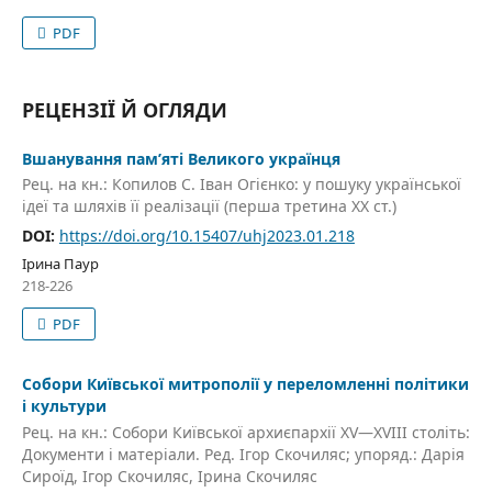
PDF
РЕЦЕНЗІЇ Й ОГЛЯДИ
Вшанування пам’яті Великого українця
Рец. на кн.: Копилов С. Іван Огієнко: у пошуку української
ідеї та шляхів її реалізації (перша третина ХХ ст.)
DOI:
https://doi.org/10.15407/uhj2023.01.218
Ірина Паур
218-226
PDF
Собори Київської митрополії у переломленні політики
і культури
Рец. на кн.: Собори Київської архиєпархії XV—XVIII століть:
Документи і матеріали. Ред. Ігор Скочиляс; упоряд.: Дарія
Сироїд, Ігор Скочиляс, Ірина Скочиляс