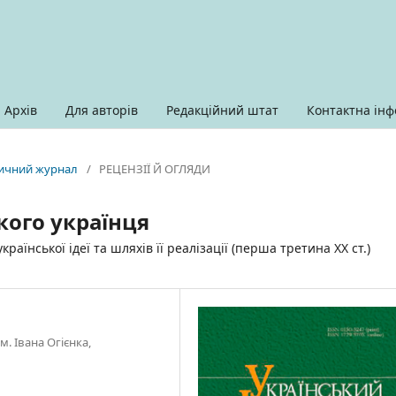
Архів
Для авторів
Редакційний штат
Контактна інф
оричний журнал
/
РЕЦЕНЗІЇ Й ОГЛЯДИ
кого українця
країнської ідеї та шляхів її реалізації (перша третина ХХ ст.)
. Івана Огієнка,