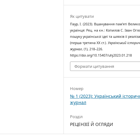
Як цитувати
Паур, І. (2023). Вшанування пам’яті Велик
українця: Рец. на кн.: Копилов С. Іван Огіє
пошуку української ідеї та шляхів її реаліза
(перша третина ХХ ст.).
Український істори
журнал
, (1), 218–226.
https://doi.org/10.15407/uhj2023.01.218
Формати цитування
Номер
№ 1 (2023): Український істори
журнал
Розділ
РЕЦЕНЗІЇ Й ОГЛЯДИ