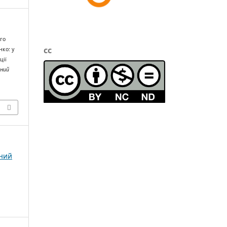
ого
cc
нко: у
ції
чний
чний