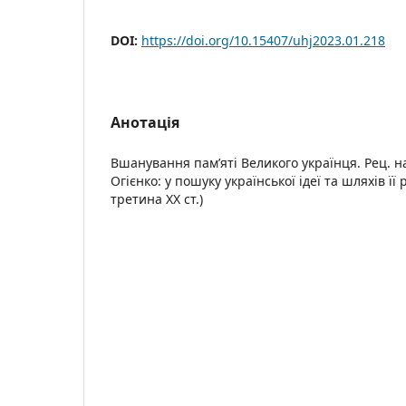
DOI:
https://doi.org/10.15407/uhj2023.01.218
Анотація
Вшанування пам’яті Великого українця. Рец. на
Огієнко: у пошуку української ідеї та шляхів її
третина ХХ ст.)