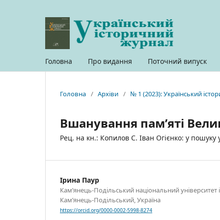
Головна
Про видання
Поточний випуск
Головна
/
Архіви
/
№ 1 (2023): Український іст
Вшанування пам’яті Вели
Рец. на кн.: Копилов С. Іван Огієнко: у пошуку у
Ірина Паур
Кам’янець-Подільський національний університет ім
Кам’янець-Подільський, Україна
https://orcid.org/0000-0002-5998-8274