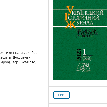
літики і культури. Рец.
століть: Документи і
Сироїд, Ігор Скочиляс,
PDF