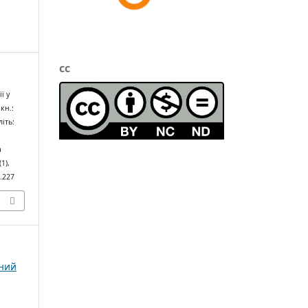
cc
ї у
кн.:
іть:
;
а
 (1),
1.227
чний