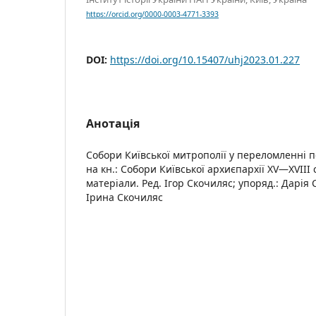
https://orcid.org/0000-0003-4771-3393
DOI:
https://doi.org/10.15407/uhj2023.01.227
Анотація
Собори Київської митрополії у переломленні по
на кн.: Собори Київської архиєпархії XV—XVIII 
матеріали. Ред. Ігор Скочиляс; упоряд.: Дарія 
Ірина Скочиляс