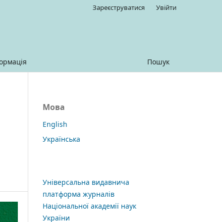
Зареєструватися
Увійти
ормація
Пошук
Мова
English
Українська
Універсальна видавнича
платформа журналів
Національної академії наук
України