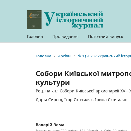
Головна
Про видання
Поточний випуск
Головна
/
Архіви
/
№ 1 (2023): Український іст
Собори Київської митропо
культури
Рец. на кн.: Собори Київської архиєпархії XV—X
Дарія Сироїд, Ігор Скочиляс, Ірина Скочиляс
Валерій Зема
Інститут історії України НАН України, Київ, Україна