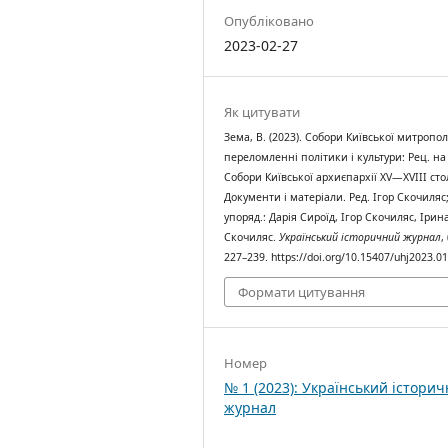
Опубліковано
2023-02-27
Як цитувати
Зема, В. (2023). Собори Київської митрополі
переломленні політики і культури: Рец. на 
Собори Київської архиєпархії XV—XVIII стол
Документи і матеріали. Ред. Ігор Скочиляс
упоряд.: Дарія Сироїд, Ігор Скочиляс, Ірин
Скочиляс.
Український історичний журнал
,
227–239. https://doi.org/10.15407/uhj2023.0
Формати цитування
Номер
№ 1 (2023): Український істори
журнал