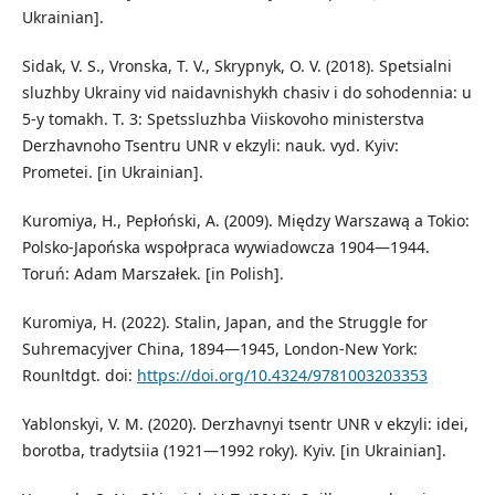
Ukrainian].
Sidak, V. S., Vronska, T. V., Skrypnyk, O. V. (2018). Spetsialni
sluzhby Ukrainy vid naidavnishykh chasiv i do sohodennia: u
5-y tomakh. T. 3: Spetssluzhba Viiskovoho ministerstva
Derzhavnoho Tsentru UNR v ekzyli: nauk. vyd. Kyiv:
Prometei. [in Ukrainian].
Kuromiya, H., Pepłoński, A. (2009). Między Warszawą a Tokio:
Polsko-Japońska wspołpraca wywiadowcza 1904—1944.
Toruń: Adam Marszałek. [in Polish].
Kuromiya, H. (2022). Stalin, Japan, and the Struggle for
Suhremacyjver China, 1894—1945, London-New York:
Rounltdgt. doi:
https://doi.org/10.4324/9781003203353
Yablonskyi, V. M. (2020). Derzhavnyi tsentr UNR v ekzyli: idei,
borotba, tradytsiia (1921—1992 roky). Kyiv. [in Ukrainian].