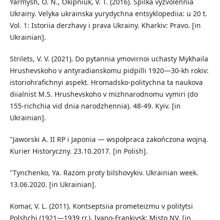
Yarmysh, O. N., Okipniuk, V. T. (2016). Spilka vyzvolennia
Ukrainy. Velyka ukrainska yurydychna entsyklopediia: u 20 t.
Vol. 1: Istoriia derzhavy i prava Ukrainy. Kharkiv: Pravo. [in
Ukrainian].
Strilets, V. V. (2021). Do pytannia ymovirnoi uchasty Mykhaila
Hrushevskoho v antyradianskomu pidpilli 1920—30-kh rokiv:
istoriohrafichnyi aspekt. Hromadsko-politychna ta naukova
diialnist M.S. Hrushevskoho v mizhnarodnomu vymiri (do
155-richchia vid dnia narodzhennia). 48-49. Kyiv. [in
Ukrainian].
"Jaworski A. II RP i Japonia — wspołpraca zakończona wojną.
Kurier Historyczny. 23.10.2017. [in Polish].
"Tynchenko, Ya. Razom proty bilshovykiv. Ukrainian week.
13.06.2020. [in Ukrainian].
Komar, V. L. (2011). Kontseptsiia prometeizmu v politytsi
Polshchi (1921—1939 rr.). Ivano-Frankivsk: Misto NV. [in