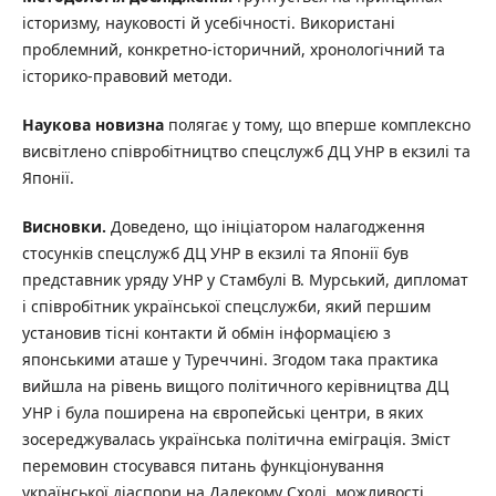
історизму, науковості й усебічності. Використані
проблемний, конкретно-історичний, хронологічний та
історико-правовий методи.
Наукова новизна
полягає у тому, що вперше комплексно
висвітлено співробітництво спецслужб ДЦ УНР в екзилі та
Японії.
Висновки.
Доведено, що ініціатором налагодження
стосунків спецслужб ДЦ УНР в екзилі та Японії був
представник уряду УНР у Стамбулі В. Мурський, дипломат
і співробітник української спецслужби, який першим
установив тісні контакти й обмін інформацією з
японськими аташе у Туреччині. Згодом така практика
вийшла на рівень вищого політичного керівництва ДЦ
УНР і була поширена на європейські центри, в яких
зосереджувалась українська політична еміграція. Зміст
перемовин стосувався питань функціонування
української діаспори на Далекому Сході, можливості