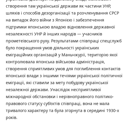
створення там української держави як частини УНР,
шляхів і способів дезорганізації та розчленування СРСР
на випадок його війни з Японією і забезпечення
підтримки японською владою відновлення державної
незалежності УНР й інших народів — учасників
прометеївського руху. Результатами співпраці спецслужб
було покращення умов діяльності українських
еміграційних організацій у Маньчжурії, територію якої
контролювала японська військова адміністрація,
створення сприятливих умов для поглиблення контактів
японської влади з іншими течіями української політичної
еміграції, які ставили за мету побудову української
незалежної держави. Унаслідок несприятливої
міжнародної обстановки і нерівноправного політико-
правового статусу суб’єктів співпраці, вона не мала
тривалого характеру та була згорнута в середині 1930-х
років.