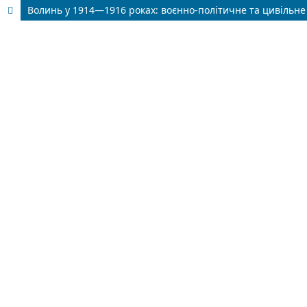
Волинь у 1914—1916 роках: воєнно-політичне та цивільне