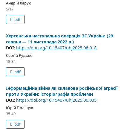
Андрій Харук
5-17
pdf
Херсонська наступальна операція ЗС України (29
серпня — 11 листопада 2022 р.)
DOI:
https://doi.org/10.15407/uhj2025.06.018
Сергій Рудько
18-34
pdf
Інформаційна війна як складова російської агресії
проти України: історіографія проблеми
DOI:
https://doi.org/10.15407/uhj2025.06.035
Юрій Поліщук
35-49
pdf