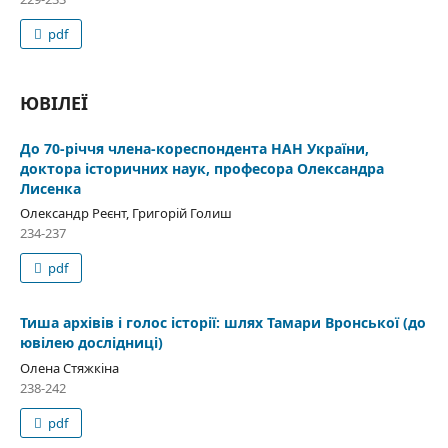
pdf
ЮВІЛЕЇ
До 70-річчя члена-кореспондента НАН України,
доктора історичних наук, професора Олександра
Лисенка
Олександр Реєнт, Григорій Голиш
234-237
pdf
Тиша архівів і голос історії: шлях Тамари Вронської (до
ювілею дослідниці)
Олена Стяжкіна
238-242
pdf