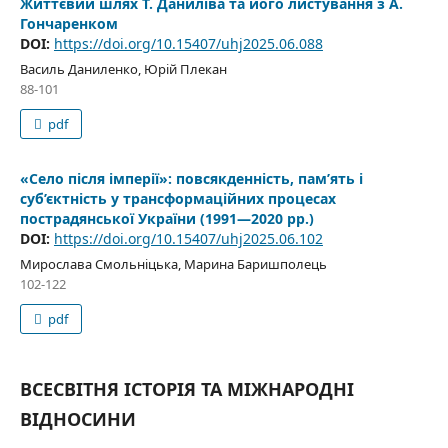
Життєвий шлях Т. Даниліва та його листування з А.
Гончаренком
DOI:
https://doi.org/10.15407/uhj2025.06.088
Василь Даниленко, Юрій Плекан
88-101
pdf
«Село після імперії»: повсякденність, пам’ять і
суб’єктність у трансформаційних процесах
пострадянської України (1991—2020 рр.)
DOI:
https://doi.org/10.15407/uhj2025.06.102
Мирослава Смольніцька, Марина Баришполець
102-122
pdf
ВСЕСВІТНЯ ІСТОРІЯ ТА МІЖНАРОДНІ
ВІДНОСИНИ