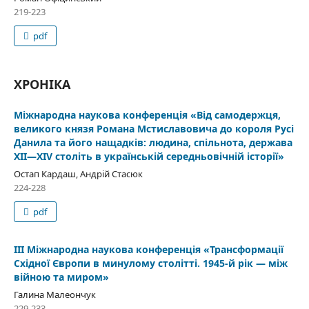
219-223
pdf
ХРОНІКА
Міжнародна наукова конференція «Від самодержця,
великого князя Романа Мстиславовича до короля Русі
Данила та його нащадків: людина, спільнота, держава
ХІІ—XIV століть в українській середньовічній історії»
Остап Кардаш, Андрій Стасюк
224-228
pdf
ІІІ Міжнародна наукова конференція «Трансформації
Східної Європи в минулому столітті. 1945-й рік — між
війною та миром»
Галина Малеончук
229-233