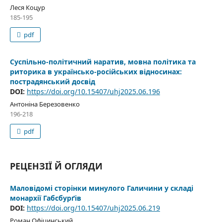
Леся Коцур
185-195
pdf
Суспільно-політичний наратив, мовна політика та
риторика в українсько-російських відносинах:
пострадянський досвід
DOI:
https://doi.org/10.15407/uhj2025.06.196
Антоніна Березовенко
196-218
pdf
РЕЦЕНЗІЇ Й ОГЛЯДИ
Маловідомі сторінки минулого Галичини у складі
монархії Габсбурґів
DOI:
https://doi.org/10.15407/uhj2025.06.219
Роман Офіцинський