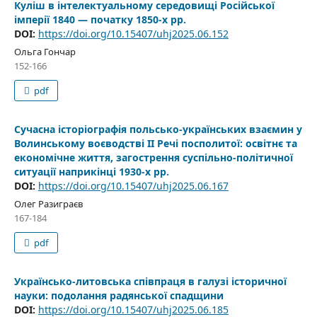
Куліш в інтелектуальному середовищі Російської
імперії 1840 — початку 1850-х рр.
DOI:
https://doi.org/10.15407/uhj2025.06.152
Ольга Гончар
152-166
pdf
Сучасна історіографія польсько-українських взаємин у
Волинському воєводстві II Речі посполитої: освітнє та
економічне життя, загострення суспільно-політичної
ситуації наприкінці 1930-х рр.
DOI:
https://doi.org/10.15407/uhj2025.06.167
Олег Разиграєв
167-184
pdf
Українсько-литовська співпраця в галузі історичної
науки: подолання радянської спадщини
DOI:
https://doi.org/10.15407/uhj2025.06.185