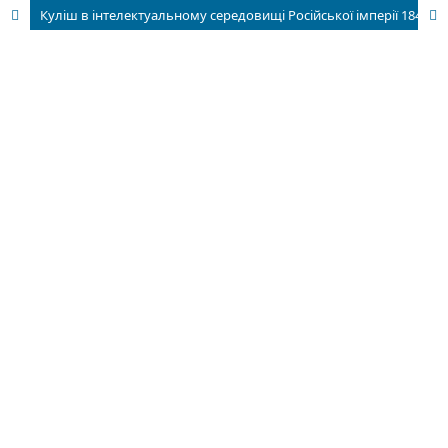
Куліш в інтелектуальному середовищі Російської імперії 1840 — початку 1850-х рр.