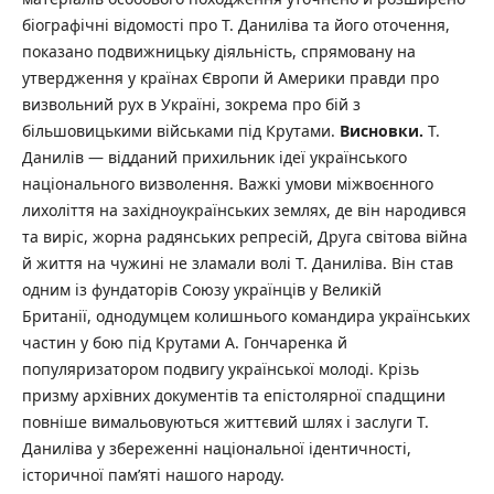
біографічні відомості про Т. Даниліва та його оточення,
показано подвижницьку діяльність, спрямовану на
утвердження у країнах Європи й Америки правди про
визвольний рух в Україні, зокрема про бій з
більшовицькими військами під Крутами.
В
и
с
нов
к
и
.
Т.
Данилів — відданий прихильник ідеї українського
національного визволення. Важкі умови міжвоєнного
лихоліття на західноукраїнських землях, де він народився
та виріс, жорна радянських репресій, Друга світова війна
й життя на чужині не зламали волі Т. Даниліва. Він став
одним із фундаторів Союзу українців у Великій
Британії, однодумцем колишнього командира українських
частин у бою під Крутами А. Гончаренка й
популяризатором подвигу української молоді. Крізь
призму архівних документів та епістолярної спадщини
повніше вимальовуються життєвий шлях і заслуги Т.
Даниліва у збереженні національної ідентичності,
історичної пам’яті нашого народу.