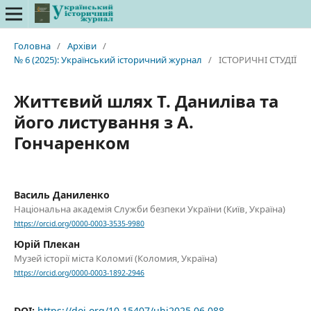
Головна
/
Архіви
/
№ 6 (2025): Український історичний журнал
/
ІСТОРИЧНІ СТУДІЇ
Життєвий шлях Т. Даниліва та
його листування з А.
Гончаренком
Василь Даниленко
Національна академія Служби безпеки України (Київ, Україна)
https://orcid.org/0000-0003-3535-9980
Юрій Плекан
Музей історії міста Коломиї (Коломия, Україна)
https://orcid.org/0000-0003-1892-2946
DOI:
https://doi.org/10.15407/uhj2025.06.088