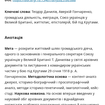
Ключові слова:
Теодор Данилів, Аверкій Гончаренко,
громадська діяльність, еміграція, Союз українців у
Великій Британії, життєпис, епістолярій, бій під Крутами.
Анотація
М
е
т
а
— розкрити життєвий шлях громадського діяча,
одного із засновників і генерального секретаря Союзу
українців у Великій Британії Т. Даниліва у світлі архівних
документів та листування з командиром українських
частин у бою під Крутами 29 січня 1918 р. А.
Гончаренком.
М
е
т
о
д
о
л
о
г
і
чн
а
о
с
нов
а
— контент-аналіз
джерел, історико-біографічний і просопографічний
аналіз, методи історико-генетичний, імагологічний, кейс-
стаді.
Н
а
у
к
ов
а
новиз
на
.
На основі вперше введених у
науковий обіг архівних документів і віднайдених
матеріалів особового походження уточнено й розширено