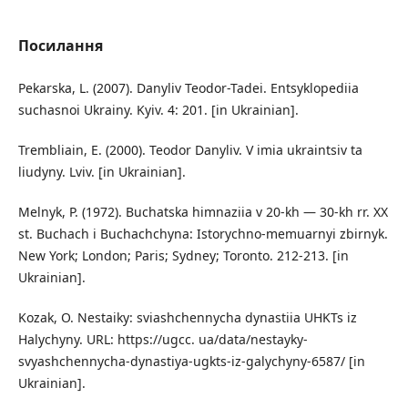
Посилання
Pekarska, L. (2007). Danyliv Teodor-Tadei. Entsyklopediia
suchasnoi Ukrainy. Kyiv. 4: 201. [in Ukrainian].
Trembliain, E. (2000). Teodor Danyliv. V imia ukraintsiv ta
liudyny. Lviv. [in Ukrainian].
Melnyk, P. (1972). Buchatska himnaziia v 20-kh — 30-kh rr. XX
st. Buchach i Buchachchyna: Istorychno-memuarnyi zbirnyk.
New York; London; Paris; Sydney; Toronto. 212-213. [in
Ukrainian].
Kozak, O. Nestaiky: sviashchennycha dynastiia UHKTs iz
Halychyny. URL: https://ugcc. ua/data/nestayky-
svyashchennycha-dynastiya-ugkts-iz-galychyny-6587/ [in
Ukrainian].