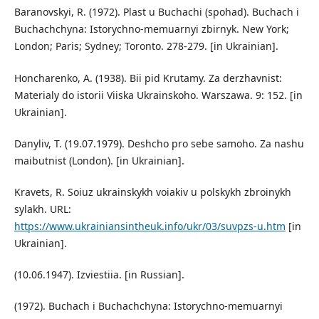
Baranovskyi, R. (1972). Plast u Buchachi (spohad). Buchach i
Buchachchyna: Istorychno-memuarnyi zbirnyk. New York;
London; Paris; Sydney; Toronto. 278-279. [in Ukrainian].
Honcharenko, A. (1938). Bii pid Krutamy. Za derzhavnist:
Materialy do istorii Viiska Ukrainskoho. Warszawa. 9: 152. [in
Ukrainian].
Danyliv, T. (19.07.1979). Deshcho pro sebe samoho. Za nashu
maibutnist (London). [in Ukrainian].
Kravets, R. Soiuz ukrainskykh voiakiv u polskykh zbroinykh
sylakh. URL:
https://www.ukrainiansintheuk.info/ukr/03/suvpzs-u.htm
[in
Ukrainian].
(10.06.1947). Izviestiia. [in Russian].
(1972). Buchach i Buchachchyna: Istorychno-memuarnyi