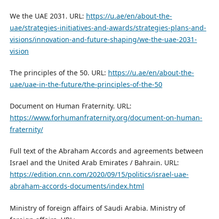
We the UAE 2031. URL:
https://u.ae/en/about-the-
uae/strategies-initiatives-and-awards/strategies-plans-and-
visions/innovation-and-future-shaping/we-the-uae-2031-
vision
The principles of the 50. URL:
https://u.ae/en/about-the-
uae/uae-in-the-future/the-principles-of-the-50
Document on Human Fraternity. URL:
https://www.forhumanfraternity.org/document-on-human-
fraternity/
Full text of the Abraham Accords and agreements between
Israel and the United Arab Emirates / Bahrain. URL:
https://edition.cnn.com/2020/09/15/politics/israel-uae-
abraham-accords-documents/index.html
Ministry of foreign affairs of Saudi Arabia. Ministry of