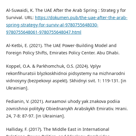
Al-Suwaidi, K. The UAE After the Arab Spring : Strateg y for
Survival. URL:
https://dokumen.pub/the-uae-after-the-arab-
spring-strategy-for-surviv-al-9780755648030-
9780755648061-9780755648047.html
Al-Ketbi, E. (2021). The UAE Power-Building Model and
Foreign Policy Shifts, Emirates Policy Center. Abu Dhabi.
Koppel, O.A. & Parkhomchuk, O.S. (2024). Vplyv
rekonfihuratsii blyzkoskhidnoi pidsystemy na mizhnarodni
vidnosyny (bezpekovyi aspekt). Skhidnyi svit. 1: 119-131. [in
Ukrainian].
Fedianin, V. (2021). Avraamovi uhody yak znakova podiia
zovnishnoi polityky Obiednanykh Arabskykh Emirativ. Hrani.
24, 7-8: 87-97. [in Ukrainian].
Halliday, F. (2017). The Middle East in International