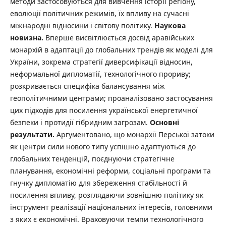
методи застосовуються для вивчення історії регіону,
еволюції політичних режимів, їх впливу на сучасні
міжнародні відносини і світову політику.
Наукова
новизна.
Вперше висвітлюється досвід аравійських
монархій в адаптації до глобальних трендів як моделі для
України, зокрема стратегії диверсифікації відносин,
неформальної дипломатії, технологічного прориву;
розкривається специфіка балансування між
геополітичними центрами; проаналізовано застосування
цих підходів для посилення української енергетичної
безпеки і протидії гібридним загрозам.
Основні
результати.
Аргументовано, що монархії Перської затоки
як центри сили нового типу успішно адаптуються до
глобальних тенденцій, поєднуючи стратегічне
планування, економічні реформи, соціальні програми та
гнучку дипломатію для збереження стабільності й
посилення впливу, розглядаючи зовнішню політику як
інструмент реалізації національних інтересів, головними
з яких є економічні. Враховуючи темпи технологічного