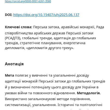
https://orcid.org/0000-0001-6261-3580
DOI:
https://doi.org/10.15407/uhj2025.06.137
Ключові слова:
Перська затока, аравійські монархії, Рада
співробітництва арабських держав Перської затоки
(РСАДПЗ), глобальні тренди, адаптація до глобальних
трендів, стратегічне планування, енергетична
дипломатія, «дипломатія другого треку».
Анотація
Мета
полягає у вивченні та узагальненні досвіду
адаптації монархій Перської затоки до глобальних трендів
й у визначенні потенціалу цього досвіду для України в
умовах війни та повоєнного відновлення.
Методологія.
Використано загальнонаукові методи порівняння,
систематизації, узагальнення. Історичні та політологічні