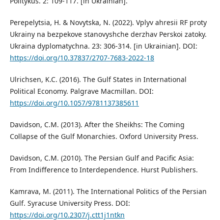
Politykus. 2: 109-117. [in Ukrainian].
Perepelytsia, H. & Novytska, N. (2022). Vplyv ahresii RF proty
Ukrainy na bezpekove stanovyshche derzhav Perskoi zatoky.
Ukraina dyplomatychna. 23: 306-314. [in Ukrainian]. DOI:
https://doi.org/10.37837/2707-7683-2022-18
Ulrichsen, K.C. (2016). The Gulf States in International
Political Economy. Palgrave Macmillan. DOI:
https://doi.org/10.1057/9781137385611
Davidson, C.M. (2013). After the Sheikhs: The Coming
Collapse of the Gulf Monarchies. Oxford University Press.
Davidson, C.M. (2010). The Persian Gulf and Pacific Asia:
From Indifference to Interdependence. Hurst Publishers.
Kamrava, M. (2011). The International Politics of the Persian
Gulf. Syracuse University Press. DOI:
https://doi.org/10.2307/j.ctt1j1ntkn