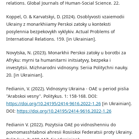
relations. Global Journals of Human-Social Science. 22.
Koppel, O. & Karvatskyi, D. (2024). Osoblyvosti vzaiemodii
Ukrainy z monarkhiiamy Perskoi zatoky u konteksti
posylennia bezpekovykh vyklykiv. Actual Problems of
International Relations. 159. [in Ukrainian].
Novytska, N. (2023). Monarkhii Perskoi zatoky u borotbi za
Afryku: myrni ta humanitarni initsiatyvy, bezpeka i
investytsii. Mizhnarodni vidnosyny. Seriia Politychni nauky.
20. [in Ukrainian].
Fedianin, V. (2022). Vidnosyny Ukraina - OAE u period pislia
"Arabskoi vesny". Politykus. 1: 158-168. DOI:
https://doi.org/10.24195/2414-9616.2022-1.26
[in Ukrainian].
DOI:
https://doi.org/10.24195/2414-9616.2022-1.26
Fedianin V. (2022). Pozytsiia OAE po vidnoshenniu do
povnomasshtabnoi ahresii Rosiiskoi Federatsii proty Ukrainy.