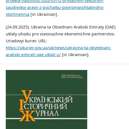
provela-naibilshu-zustrich-iz-pryvatnym-sektorom-
saudivskoi-aravii-z-pochatku-povnomasshtabnoho-
vtorhnennia
[in Ukrainian].
(24.09.2025). Ukraina ta Obiednani Arabski Emiraty (OAE)
uklaly uhodu pro vseosiazhne ekonomichne partnerstvo.
Uriadovyi kurier. URL:
https://ukurier.gov.ua/uk/news/ukrayina-ta-obyednani-
arabski-emirati-oae-uklali-u/
[in Ukrainian].