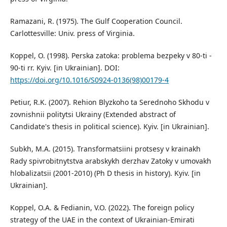
Ramazani, R. (1975). The Gulf Cooperation Council.
Carlottesville: Univ. press of Virginia.
Koppel, O. (1998). Perska zatoka: problema bezpeky v 80-ti -
90-ti rr. Kyiv. [in Ukrainian]. DOI:
https://doi.org/10.1016/S0924-0136(98)00179-4
Petiur, R.K. (2007). Rehion Blyzkoho ta Serednoho Skhodu v
zovnishnii politytsi Ukrainy (Extended abstract of
Candidate's thesis in political science). Kyiv. [in Ukrainian].
Subkh, M.A. (2015). Transformatsiini protsesy v krainakh
Rady spivrobitnytstva arabskykh derzhav Zatoky v umovakh
hlobalizatsii (2001-2010) (Ph D thesis in history). Kyiv. [in
Ukrainian].
Koppel, O.A. & Fedianin, V.O. (2022). The foreign policy
strategy of the UAE in the context of Ukrainian-Emirati