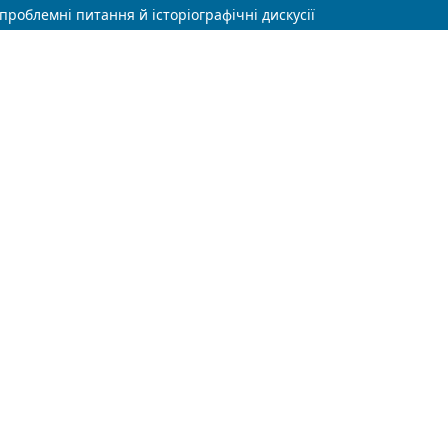
 проблемні питання й історіографічні дискусії