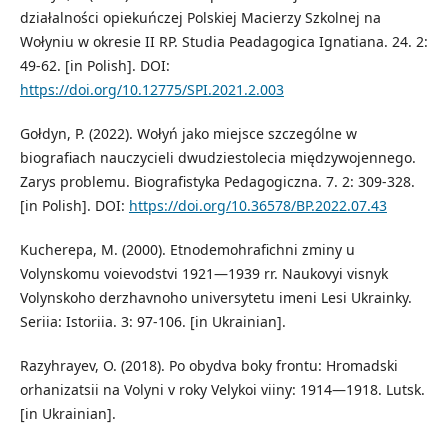
działalności opiekuńczej Polskiej Macierzy Szkolnej na
Wołyniu w okresie II RP. Studia Peadagogica Ignatiana. 24. 2:
49-62. [in Polish]. DOI:
https://doi.org/10.12775/SPI.2021.2.003
Gołdyn, P. (2022). Wołyń jako miejsce szczególne w
biografiach nauczycieli dwudziestolecia międzywojennego.
Zarys problemu. Biografistyka Pedagogiczna. 7. 2: 309-328.
[in Polish]. DOI:
https://doi.org/10.36578/BP.2022.07.43
Kucherepa, M. (2000). Etnodemohrafichni zminy u
Volynskomu voievodstvi 1921—1939 rr. Naukovyi visnyk
Volynskoho derzhavnoho universytetu imeni Lesi Ukrainky.
Seriia: Istoriia. 3: 97-106. [in Ukrainian].
Razyhrayev, O. (2018). Po obydva boky frontu: Hromadski
orhanizatsii na Volyni v roky Velykoi viiny: 1914—1918. Lutsk.
[in Ukrainian].