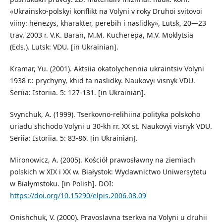
«Ukrainsko-polskyi konflikt na Volyni v roky Druhoi svitovoi
viiny: henezys, kharakter, perebih i naslidky», Lutsk, 20—23
trav. 2003 r. V.K. Baran, M.M. Kucherepa, M.V. Moklytsia
(Eds.). Lutsk: VDU. [in Ukrainian].
Kramar, Yu. (2001). Aktsiia okatolychennia ukraintsiv Volyni
1938 r.: prychyny, khid ta naslidky. Naukovyi visnyk VDU.
Seriia: Istoriia. 5: 127-131. [in Ukrainian].
Svynchuk, A. (1999). Tserkovno-relihiina polityka polskoho
uriadu shchodo Volyni u 30-kh rr. XX st. Naukovyi visnyk VDU.
Seriia: Istoriia. 5: 83-86. [in Ukrainian].
Mironowicz, A. (2005). Kościół prawosławny na ziemiach
polskich w XIX i XX w. Białystok: Wydawnictwo Uniwersytetu
w Białymstoku. [in Polish]. DOI:
https://doi.org/10.15290/elpis.2006.08.09
Onishchuk, V. (2000). Pravoslavna tserkva na Volyni u druhii