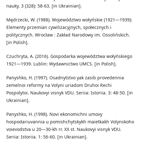
nauky. 3 (328): 58-63. [in Ukrainian].
Mędrzecki, W. (1988). Województwo wołyńskie (1921—1939):
Elementy przemian cywilizacyjnych, społecznych i
politycznych. Wrocław : Zakład Narodowy im. Ossolińskich.
[in Polish].
Czuchryta, A. (2016). Gospodarka województwa wołyńskiego
1921—1939. Lublin: Wydawnictwo UMCS. [in Polish].
Panyshko, H. (1997). Osadnytstvo yak zasib provedennia
zemelnoi reformy na Volyni uriadom Druhoi Rechi
Pospolytoi. Naukovyi visnyk VDU. Seriia: Istoriia. 3: 48-50. [in
Ukrainian].
Panyshko, H. (1998). Novi ekonomichni umovy
hospodariuvannia u pomishchytskykh maietkakh Volynskoho
voievodstva u 20—30-kh rr. XX st. Naukovyi visnyk VDU.
Seriia: Istoriia. 1: 56-60. [in Ukrainian].