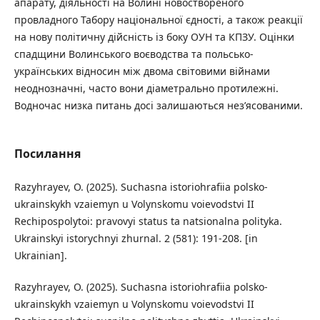
апарату, діяльності на Волині новоствореного
провладного Табору національної єдності, а також реакції
на нову політичну дійсність із боку ОУН та КПЗУ. Оцінки
спадщини Волинського воєводства та польсько-
українських відносин між двома світовими війнами
неоднозначні, часто вони діаметрально протилежні.
Водночас низка питань досі залишаються нез’ясованими.
Посилання
Razyhrayev, O. (2025). Suchasna istoriohrafiia polsko-
ukrainskykh vzaiemyn u Volynskomu voievodstvi II
Rechipospolytoi: pravovyi status ta natsionalna polityka.
Ukrainskyi istorychnyi zhurnal. 2 (581): 191-208. [in
Ukrainian].
Razyhrayev, O. (2025). Suchasna istoriohrafiia polsko-
ukrainskykh vzaiemyn u Volynskomu voievodstvi II