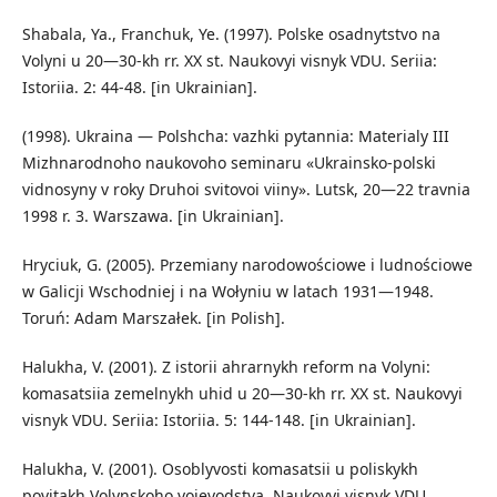
Shabala, Ya., Franchuk, Ye. (1997). Polske osadnytstvo na
Volyni u 20—30-kh rr. XX st. Naukovyi visnyk VDU. Seriia:
Istoriia. 2: 44-48. [in Ukrainian].
(1998). Ukraina — Polshcha: vazhki pytannia: Materialy III
Mizhnarodnoho naukovoho seminaru «Ukrainsko-polski
vidnosyny v roky Druhoi svitovoi viiny». Lutsk, 20—22 travnia
1998 r. 3. Warszawa. [in Ukrainian].
Hryciuk, G. (2005). Przemiany narodowościowe i ludnościowe
w Galicji Wschodniej i na Wołyniu w latach 1931—1948.
Toruń: Adam Marszałek. [in Polish].
Halukha, V. (2001). Z istorii ahrarnykh reform na Volyni:
komasatsiia zemelnykh uhid u 20—30-kh rr. XX st. Naukovyi
visnyk VDU. Seriia: Istoriia. 5: 144-148. [in Ukrainian].
Halukha, V. (2001). Osoblyvosti komasatsii u poliskykh
povitakh Volynskoho voievodstva. Naukovyi visnyk VDU.