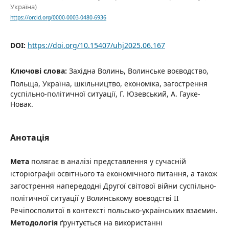
Україна)
https://orcid.org/0000-0003-0480-6936
DOI:
https://doi.org/10.15407/uhj2025.06.167
Ключові слова:
Західна Волинь, Волинське воєводство,
Польща, Україна, шкільництво, економіка, загострення
суспільно-політичної ситуації, Г. Юзевський, А. Гауке-
Новак.
Анотація
Мета
полягає в аналізі представлення у сучасній
історіографії освітнього та економічного питання, а також
загострення напередодні Другої світової війни суспільно-
політичної ситуації у Волинському воєводстві ІІ
Речіпосполитої в контексті польсько-українських взаємин.
Методологія
ґрунтується на використанні