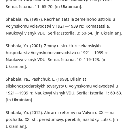
Seriia: Istoriia. 11: 65-70. [in Ukrainian].
Shabala, Ya. (1997). Reorhanizatsiia zemelnoho ustroiu u
Volynskomu voievodstvi v 1921—1939 rr.: Komasatsiia.
Naukovyi visnyk VDU. Seriia: Istoriia. 3: 50-54. [in Ukrainian].
Shabala, Ya. (2001). Zminy u strukturi selianskykh
hospodarstv Volynskoho voievodstva u 1921—1939 rr.
Naukovyi visnyk VDU. Seriia: Istoriia. 10: 119-123. [in
Ukrainian].
Shabala, Ya., Pashchuk, L. (1998). Diialnist
silskohospodarskykh tovarystv u Volynskomu voievodstvi u
1921—1939 rr. Naukovyi visnyk VDU. Seriia: Istoriia. 1: 60-63.
[in Ukrainian].
Shabala, Ya. (2012). Ahrarni reformy na Volyni u XX — na
pochatku XXI st.: peredumovy, perebih, naslidky. Lutsk. [in
Ukrainian].