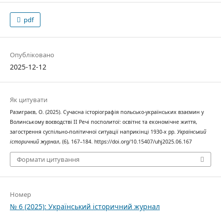
pdf
Опубліковано
2025-12-12
Як цитувати
Разиграєв, О. (2025). Сучасна історіографія польсько-українських взаємин у
Волинському воєводстві II Речі посполитої: освітнє та економічне життя,
загострення суспільно-політичної ситуації наприкінці 1930-х рр.
Український
історичний журнал
, (6), 167–184. https://doi.org/10.15407/uhj2025.06.167
Формати цитування
Номер
№ 6 (2025): Український історичний журнал