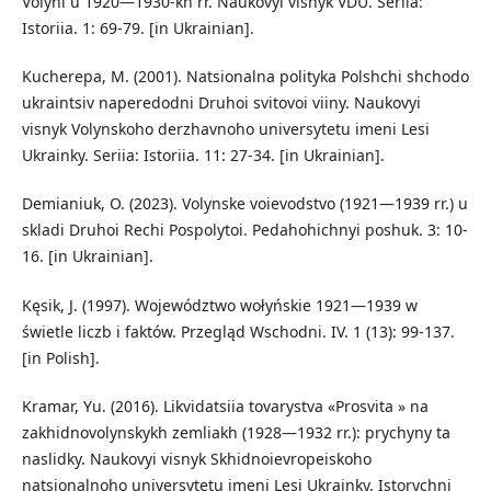
Volyni u 1920—1930-kh rr. Naukovyi visnyk VDU. Seriia:
Istoriia. 1: 69-79. [in Ukrainian].
Kucherepa, M. (2001). Natsionalna polityka Polshchi shchodo
ukraintsiv naperedodni Druhoi svitovoi viiny. Naukovyi
visnyk Volynskoho derzhavnoho universytetu imeni Lesi
Ukrainky. Seriia: Istoriia. 11: 27-34. [in Ukrainian].
Demianiuk, O. (2023). Volynske voievodstvo (1921—1939 rr.) u
skladi Druhoi Rechi Pospolytoi. Pedahohichnyi poshuk. 3: 10-
16. [in Ukrainian].
Kęsik, J. (1997). Województwo wołyńskie 1921—1939 w
świetle liczb i faktów. Przegląd Wschodni. IV. 1 (13): 99-137.
[in Polish].
Kramar, Yu. (2016). Likvidatsiia tovarystva «Prosvita » na
zakhidnovolynskykh zemliakh (1928—1932 rr.): prychyny ta
naslidky. Naukovyi visnyk Skhidnoievropeiskoho
natsionalnoho universytetu imeni Lesi Ukrainky. Istorychni