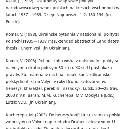
Kęsik, J. (1992). Dokumenty w sprawie polityki
narodowościowej władz polskich na kresach wschodnich w
latach 1937—1939. Dzieje Najnowsze. 1-2: 180-194. [in
Polish].
Komar, V. (1998). Ukrainske pytannia v natsionalnii politytsi
Polshchi (1935—1939 rr.) (Extended abstract of Candidate’s
thesis). Chernivtsi. [in Ukrainian].
Komar, V. (2003). Rol polskoho viiska v natsionalnii politytsi
na Volyni u druhii polovyni 30-kh rr. XX st. U poshukakh
pravdy: Zb. materialiv mizhnar. nauk. konf. «Ukrainsko-
polskyi konflikt na Volyni v roky Druhoi svitovoi viiny:
henezys, kharakter, perebih i naslidky», Lutsk, 20—23 trav.
2003 r. V.K. Baran, M.M. Kucherepa, M.V. Moklytsia (Eds.).
Lutsk: VDU. [in Ukrainian].
Kucherepa, M. (2003). Do henezy konfliktu: ukrainsko-polski
vidnosyny na Volyni naperedodni Druhoi svitovoi viiny. U
poshukakh pravdy: Zb. materialiv mizhnar. nauk. konf.