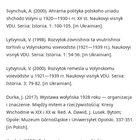
Svynchuk, A. (2000). Ahrarna polityka polskoho uriadu
shchodo Volyni u 1920—1930-i rr. XX st. Naukovyi visnyk
VDU. Seriia: Istoriia. 1: 100-105. [in Ukrainian].
Lytvyniuk, V. (1998). Rozvytok zovnishnoi ta vnutrishnoi
torhivli u Volynskomu voievodstvi (1921—1939 rr.). Naukovyi
visnyk VDU. Seriia: Istoriia. 1: 54-56. [in Ukrainian].
Lytvyniuk, V. (2000). Rozvytok remesla u Volynskomu
voievodstvi u 1921—1939 rr. Naukovyi visnyk VDU. Seriia:
Istoriia. 3: 79-82. [in Ukrainian].
Durka, J. (2017). Wystawa wołyńska 1928 roku — organizacja
i znaczenie. Między mitem a rzeczywistością: Kresy
Wschodnie w XIX i XX w. Red. A. Dawid, J. Lusek. Bytom;
Opole: Muzeum Górnośląskie i Uniwersytet Opolski. 337-351.
[in Polish].