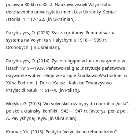
polovyni 30-kh rr. XX st. Naukovyi visnyk Volynskoho
derzhavnoho universytetu imeni Lesi Ukrainky. Seriia:
Istoriia. 1: 117-122. [in Ukrainian].
Razyhrayev, O. (2023). Svit za gratamy: Penitentsiarna
systema na Volyni ta v Halychyni u 1918—1939 rr.
Drohobych. [in Ukrainian].
Razyhrayev, O. (2014). Życie religijne w łuckim więzieniu w
latach 1919—1939. Państwo-religia: Instytucje państwowe i
obywatele wobec religii w Europie Środkowo-Wschodniej w
XX w. Pod red. J. Durki. Kalisz : Kaliskie Towarzystwo
Przyjaciół Nauk. 1: 61-74. [in Polish].
Motyka, G. (2013). Vid volynskoi rizanyny do operatsii „Visla”:
polsko-ukrainskyi konflikt 1943—1947 rr. [avtoryz. per. z pol.
A. Pavlyshyna]. Kyiv. [in Ukrainian].
Kramar, Yu. (2013). Polityka “volynskoho rehionalizmu”: