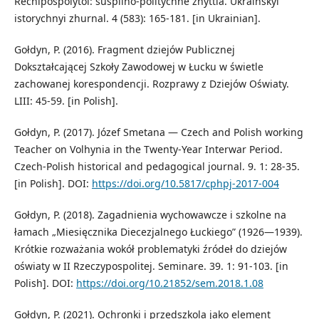
Rechipospolytoi: suspilno-politychne zhyttia. Ukrainskyi
istorychnyi zhurnal. 4 (583): 165-181. [in Ukrainian].
Gołdyn, P. (2016). Fragment dziejów Publicznej
Dokształcającej Szkoły Zawodowej w Łucku w świetle
zachowanej korespondencji. Rozprawy z Dziejów Oświaty.
LIII: 45-59. [in Polish].
Gołdyn, P. (2017). Józef Smetana — Czech and Polish working
Teacher on Volhynia in the Twenty-Year Interwar Period.
Czech-Polish historical and pedagogical journal. 9. 1: 28-35.
[in Polish]. DOI:
https://doi.org/10.5817/cphpj-2017-004
Gołdyn, P. (2018). Zagadnienia wychowawcze i szkolne na
łamach „Miesięcznika Diecezjalnego Łuckiego” (1926—1939).
Krótkie rozważania wokół problematyki źródeł do dziejów
oświaty w II Rzeczypospolitej. Seminare. 39. 1: 91-103. [in
Polish]. DOI:
https://doi.org/10.21852/sem.2018.1.08
Gołdyn, P. (2021). Ochronki i przedszkola jako element