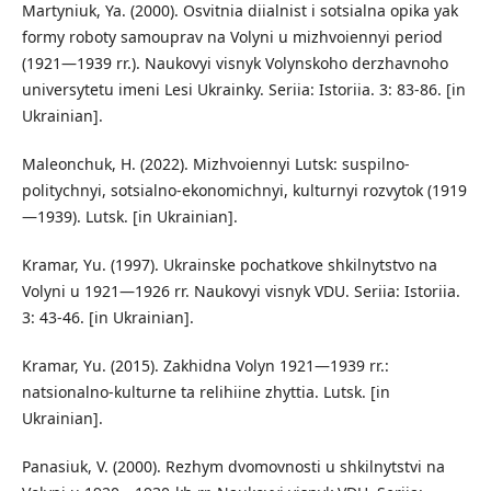
Martyniuk, Ya. (2000). Osvitnia diialnist i sotsialna opika yak
formy roboty samouprav na Volyni u mizhvoiennyi period
(1921—1939 rr.). Naukovyi visnyk Volynskoho derzhavnoho
universytetu imeni Lesi Ukrainky. Seriia: Istoriia. 3: 83-86. [in
Ukrainian].
Maleonchuk, H. (2022). Mizhvoiennyi Lutsk: suspilno-
politychnyi, sotsialno-ekonomichnyi, kulturnyi rozvytok (1919
—1939). Lutsk. [in Ukrainian].
Kramar, Yu. (1997). Ukrainske pochatkove shkilnytstvo na
Volyni u 1921—1926 rr. Naukovyi visnyk VDU. Seriia: Istoriia.
3: 43-46. [in Ukrainian].
Kramar, Yu. (2015). Zakhidna Volyn 1921—1939 rr.:
natsionalno-kulturne ta relihiine zhyttia. Lutsk. [in
Ukrainian].
Panasiuk, V. (2000). Rezhym dvomovnosti u shkilnytstvi na