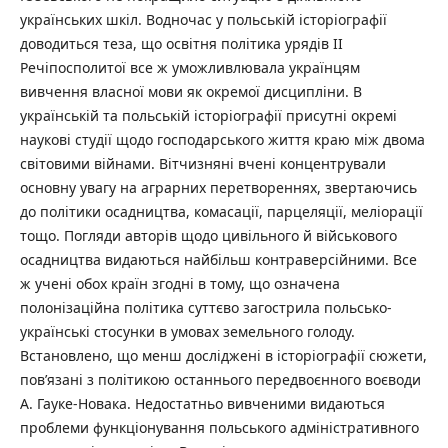
українських шкіл. Водночас у польській історіографії
доводиться теза, що освітня політика урядів ІІ
Речіпосполитої все ж уможливлювала українцям
вивчення власної мови як окремої дисципліни. В
українській та польській історіографії присутні окремі
наукові студії щодо господарського життя краю між двома
світовими війнами. Вітчизняні вчені концентрували
основну увагу на аграрних перетвореннях, звертаючись
до політики осадництва, комасації, парцеляції, меліорації
тощо. Погляди авторів щодо цивільного й військового
осадництва видаються найбільш контраверсійними. Все
ж учені обох країн згодні в тому, що означена
полонізаційна політика суттєво загострила польсько-
українські стосунки в умовах земельного голоду.
Встановлено, що менш досліджені в історіографії сюжети,
пов’язані з політикою останнього передвоєнного воєводи
А. Гауке-Новака. Недостатньо вивченими видаються
проблеми функціонування польського адміністративного