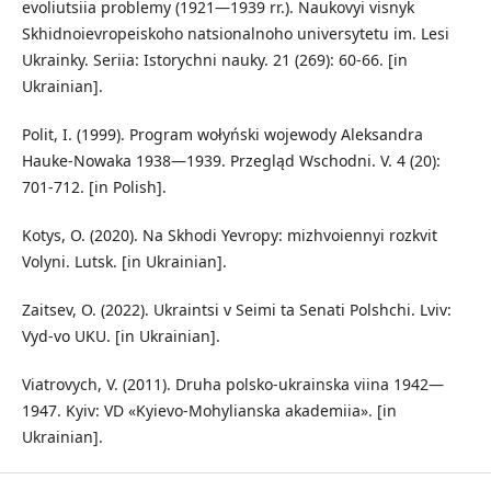
evoliutsiia problemy (1921—1939 rr.). Naukovyi visnyk
Skhidnoievropeiskoho natsionalnoho universytetu im. Lesi
Ukrainky. Seriia: Istorychni nauky. 21 (269): 60-66. [in
Ukrainian].
Polit, I. (1999). Program wołyński wojewody Aleksandra
Hauke-Nowaka 1938—1939. Przegląd Wschodni. V. 4 (20):
701-712. [in Polish].
Kotys, O. (2020). Na Skhodi Yevropy: mizhvoiennyi rozkvit
Volyni. Lutsk. [in Ukrainian].
Zaitsev, O. (2022). Ukraintsi v Seimi ta Senati Polshchi. Lviv:
Vyd-vo UKU. [in Ukrainian].
Viatrovych, V. (2011). Druha polsko-ukrainska viina 1942—
1947. Kyiv: VD «Kyievo-Mohylianska akademiia». [in
Ukrainian].