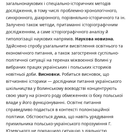
загальнонаукових і спеціально-історичних методів
дослідження, в тому числі проблемно-хронологічного,
синхронного, діахронного, порівняльно-історичного та ін.
Залучено також методи, притаманні історіографічним
дослідженням, а саме історіографічного аналізу й
типологізації наукових напрямів.
Наукова новизна.
Здійснено спробу узагальнити висвітлення освітнього та
економічного питання, а також загострення суспільно-
політичної ситуації на теренах міжвоєнної Волині у
вибраних працях українських і польських істориків
новітньої доби.
Висновки.
Робиться висновок, що
вітчизняні історики — дослідники питання українського
шкільництва у Волинському воєводстві концентрують
свою увагу на різного роду обмеженнях із боку польської
влади у його функціонуванні. Освітнє питання
справедливо подається в контексті полонізаційної
політики. Обстоюється думка, що навіть урядування
прихильника польсько-українського порозуміння Г.
Юзевського не покращило ситуацію з діяльністю