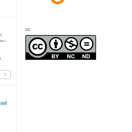
cc
).
ть і
2.
чний