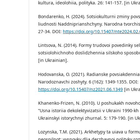
kultura, ideolohiia, polityka. 26: 141-157. [in Ukr
Bondarenko, H. (2024). Sotsiokulturni zminy povs
liudnosti Naddniprianshchyny. Narodna tvorchist 
27-34. DOI:
https://doi.org/10.15407/nte2024.02
Lintsova, N. (2014). Formy trudovoi povedinky sel
sotsiolohichnoho doslidzhennia silskoho sposobu 
[in Ukrainian].
Hodovanska, O. (2021). Radianske povsiakdennia 
Narodoznavchi zoshyty. 6 (162): 1349-1355. DOI:
https://doi.org/10.15407/nz2021.06.1349
[in Ukra
Khanenko-Frizen, N. (2010). U poshukakh novoho s
“Usna istoriia dekolektyvizatsii v Ukraini 1990-kh 
Ukrainskyi istorychnyi zhurnal. 5: 179-190. [in Uk
Lozynska, T.M. (2021). Arkhetypy ta uiava u form
neospilnot: vysnovky dlia derzhavnoi polityky rozv