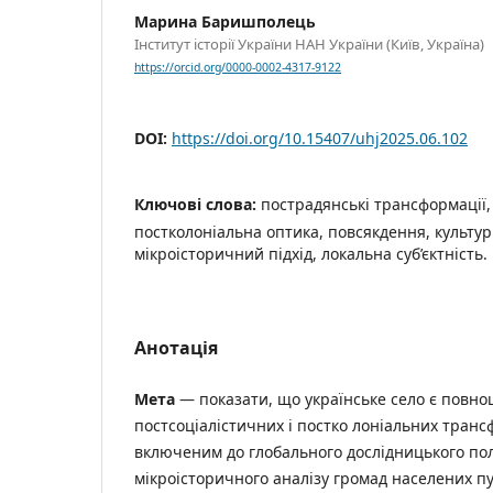
Марина Баришполець
Інститут історії України НАН України (Київ, Україна)
https://orcid.org/0000-0002-4317-9122
DOI:
https://doi.org/10.15407/uhj2025.06.102
Ключові слова:
пострадянські трансформації, 
постколоніальна оптика, повсякдення, культур
мікроісторичний підхід, локальна суб’єктність.
Анотація
М
е
т
а
— показати, що українське село є повноц
постсоціалістичних і постко лоніальних тран
включеним до глобального дослідницького пол
мікроісторичного аналізу громад населених п