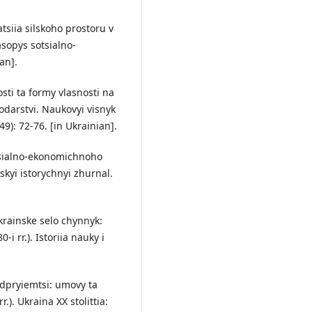
tsiia silskoho prostoru v
hasopys sotsialno-
an].
sti ta formy vlasnosti na
odarstvi. Naukovyi visnyk
49): 72-76. [in Ukrainian].
otsialno-ekonomichnoho
skyi istorychnyi zhurnal.
ukrainske selo chynnyk:
i rr.). Istoriia nauky i
idpryiemtsi: umovy ta
). Ukraina XX stolittia: