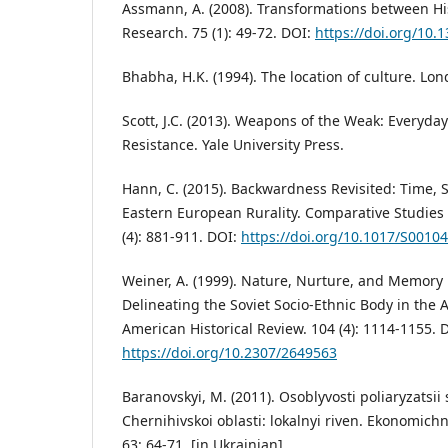
Assmann, A. (2008). Transformations between Hi
Research. 75 (1): 49-72. DOI:
https://doi.org/10.
Bhabha, H.K. (1994). The location of culture. Lo
Scott, J.C. (2013). Weapons of the Weak: Everyda
Resistance. Yale University Press.
Hann, C. (2015). Backwardness Revisited: Time, S
Eastern European Rurality. Comparative Studies i
(4): 881-911. DOI:
https://doi.org/10.1017/S001
Weiner, A. (1999). Nature, Nurture, and Memory i
Delineating the Soviet Socio-Ethnic Body in the 
American Historical Review. 104 (4): 1114-1155. 
https://doi.org/10.2307/2649563
Baranovskyi, M. (2011). Osoblyvosti poliaryzatsii
Chernihivskoi oblasti: lokalnyi riven. Ekonomichn
63: 64-71. [in Ukrainian].