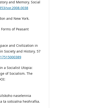
story and Memory. Social
1353/sor.2008.0038
ndon and New York.
y Forms of Peasant
pace and Civilization in
n Society and History. 57
0417515000389
n a Socialist Utopia:
Age of Socialism. The
DOI:
 silskoho naselennia
a ta sotsialna heohrafiia.