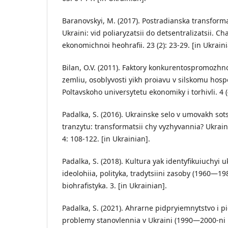
Baranovskyi, M. (2017). Postradianska transforma
Ukraini: vid poliaryzatsii do detsentralizatsii. C
ekonomichnoi heohrafii. 23 (2): 23-29. [in Ukraini
Bilan, O.V. (2011). Faktory konkurentospromozhno
zemliu, osoblyvosti yikh proiavu v silskomu hosp
Poltavskoho universytetu ekonomiky i torhivli. 4 (
Padalka, S. (2016). Ukrainske selo v umovakh s
tranzytu: transformatsii chy vyzhyvannia? Ukrain
4: 108-122. [in Ukrainian].
Padalka, S. (2018). Kultura yak identyfikuiuchyi 
ideolohiia, polityka, tradytsiini zasoby (1960—1980-
biohrafistyka. 3. [in Ukrainian].
Padalka, S. (2021). Ahrarne pidpryiemnytstvo i p
problemy stanovlennia v Ukraini (1990—2000-ni rr.