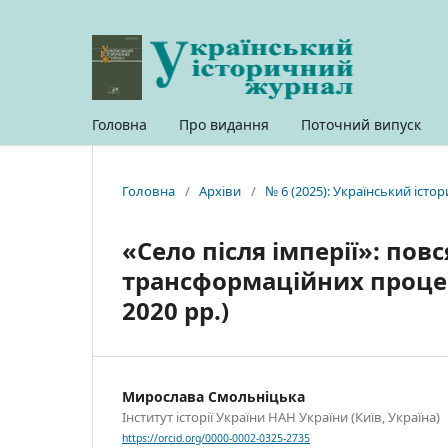
Головна
Про видання
Поточний випуск
Головна
/
Архіви
/
№ 6 (2025): Український іст
«Село після імперії»: повс
трансформаційних процес
2020 рр.)
Мирослава Смольніцька
Інститут історії України НАН України (Київ, Україна)
https://orcid.org/0000-0002-0325-2735