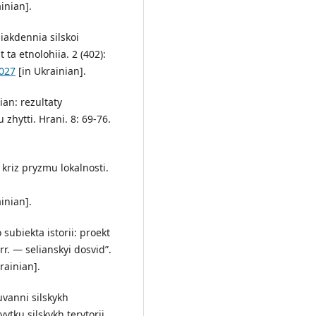
ainian].
iakdennia silskoi
ta etnolohiia. 2 (402):
.027
[in Ukrainian].
ian: rezultaty
zhytti. Hrani. 8: 69-76.
kriz pryzmu lokalnosti.
inian].
ubiekta istorii: proekt
rr. — selianskyi dosvid”.
rainian].
uvanni silskykh
ytku silskykh terytorii.