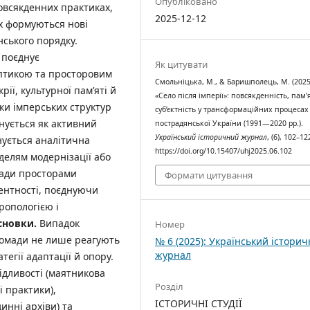
Опубліковано
овсякденних практиках,
2025-12-12
ах формуються нові
нського порядку.
 поєднує
Як цитувати
оптикою та просторовим
Смольніцька, М., & Баришполець, М. (2025
рії, культурної пам’яті й
«Село після імперії»: повсякденність, пам’я
ки імперських структур
суб’єктність у трансформаційних процесах
нується як активний
пострадянської України (1991—2020 рр.).
Український історичний журнал
, (6), 102–12
нується аналітична
https://doi.org/10.15407/uhj2025.06.102
оделям модернізації або
омади просторами
Формати цитування
тентності, поєднуючи
ропологією і
с
нов
к
и
.
Випадок
Номер
громади не лише реагують
№ 6 (2025): Український істори
журнал
тегії адаптації й опору.
ідливості (маятникова
Розділ
 практики),
ІСТОРИЧНІ СТУДІЇ
динні архіви) та