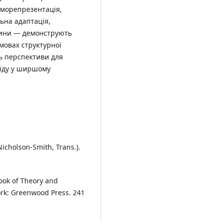
саморепрезентація,
ьна адаптація,
щини — демонструють
мовах структурної
ь перспективи для
віду у ширшому
Nicholson-Smith, Trans.).
book of Theory and
ork: Greenwood Press. 241