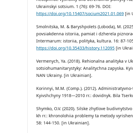
Ukrainskyi sotsium. 1 (76): 69-76. DOI:
https://doi.org/10.15407/socium2021.01.069
[in 
Smolnitska, M. & Baryshpolets (Loboda), M. (2025
povsiakdenna istoriia, pamiat i dzherela piznora
Intermarum: istoriia, polityka, kultura. 16: 87-10
https://doi.org/10.35433/history.112095
[in Ukrai
Vermenych, Ya. (2018). Rehionalna analityka v Uk
sotsiohumanitarystyky: Analitychna zapyska. Kyiv:
NAN Ukrainy. [in Ukrainian].
Korinnyi, M.M. (Comp.). (2012). Administratyvno-t
Kyivshchyny 1918—2010 rr.: dovidnyk. Bila Tserkv
Shymko, O.V. (2020). Silske zhytlove budivnytst
kh rr.: khronolohiia problemy ta metody vyrishenni
58: 144-150. [in Ukrainian].