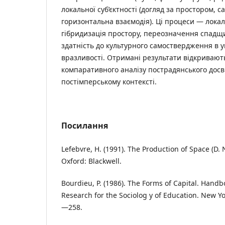
локальної суб’єктності (догляд за простором, 
горизонтальна взаємодія). Ці процеси — локал
гібридизація простору, переозначення спад
здатність до культурного самоствердження в у
вразливості. Отримані результати відкривают
компаративного аналізу пострадянського дос
постімперському контексті.
Посилання
Lefebvre, H. (1991). The Production of Space (D. 
Oxford: Blackwell.
Bourdieu, P. (1986). The Forms of Capital. Hand
Research for the Sociolog y of Education. New Y
—258.