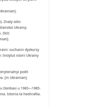
Ukrainian].
). Znaty selo:
dianskoi Ukrainy.
5. DOI:
nian].
raini: suchasni dyskursy
 Instytut istorii Ukrainy
erytorialnyi podil
a. [in Ukrainian].
vo u Donbasi u 1965—1985-
a. Istoriia ta heohrafiia.