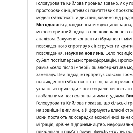
Головурова та Кийлова проаналізовано, як у п
просторових ініціативах і пам’яттєвих проєкт
моделі суб’єктності й дистанціювання від радя
Методологія
дослідження міждисциплінарна,
мікроісторичний підхід із постколоніальною 
аналізом. Залучено концепти гібридності, мімік
повсякденного спротиву як інструменти крити
повсякдення.
Н
а
у
к
ов
а новизна.
Село позиціо
суб’єкт постімперських трансформацій. Пропо
рамка «село після імперії» як альтернатива м
занепаду. Цей підхід інтерпретує сільські гр
повсякденної суб’єктності та соціальної резис
українські приклади з постсоціалістичною ант
глобальними постколоніальними студіями.
В
и
Головурова та Кийлова показав, що сільські 
на зовнішні виклики, а й формують власні стра
Вони постають як осередки економічної винах
міграція, дрібне підприємництво, неформальні
плюралізації пам’яті (музеї, фейсбук-групи, ро