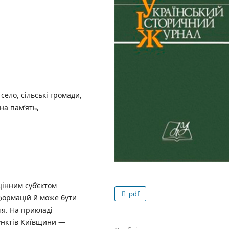
село, сільські громади,
на пам’ять,
інним суб’єктом
pdf
сформацій й може бути
я. На прикладі
унктів Київщини —