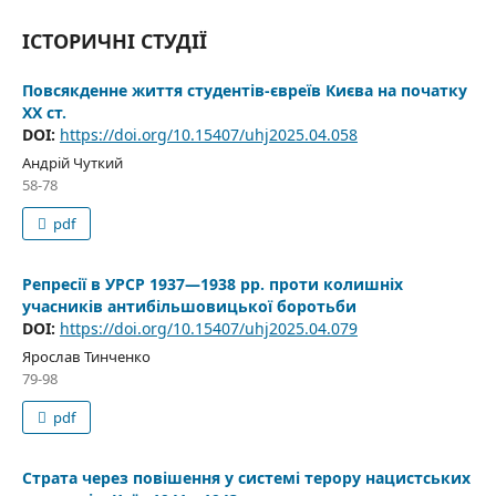
ІСТОРИЧНІ СТУДІЇ
Повсякденне життя студентів-євреїв Києва на початку
XX ст.
DOI:
https://doi.org/10.15407/uhj2025.04.058
Андрій Чуткий
58-78
pdf
Репресії в УРСР 1937—1938 рр. проти колишніх
учасників антибільшовицької боротьби
DOI:
https://doi.org/10.15407/uhj2025.04.079
Ярослав Тинченко
79-98
pdf
Страта через повішення у системі терору нацистських