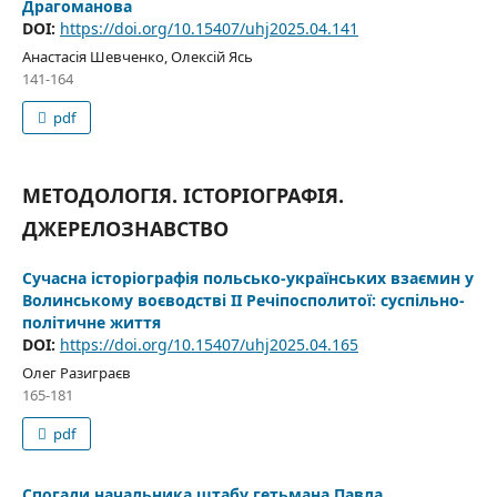
Драгоманова
DOI:
https://doi.org/10.15407/uhj2025.04.141
Анастасія Шевченко, Олексій Ясь
141-164
pdf
МЕТОДОЛОГІЯ. ІСТОРІОГРАФІЯ.
ДЖЕРЕЛОЗНАВСТВО
Сучасна історіографія польсько-українських взаємин у
Волинському воєводстві II Речіпосполитої: суспільно-
політичне життя
DOI:
https://doi.org/10.15407/uhj2025.04.165
Олег Разиграєв
165-181
pdf
Спогади начальника штабу гетьмана Павла