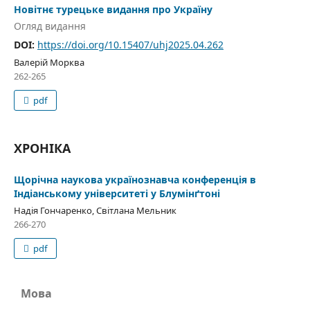
Новітнє турецьке видання про Україну
Огляд видання
DOI:
https://doi.org/10.15407/uhj2025.04.262
Валерій Морква
262-265
pdf
ХРОНІКА
Щорічна наукова українознавча конференція в
Індіанському університеті у Блумінґтоні
Надія Гончаренко, Світлана Мельник
266-270
pdf
Мова