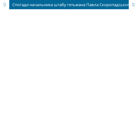
Спогади начальника штабу гетьмана Павла Скоропадського Б. Стеллецького як історичне джерело: спроба сучасної верифікації