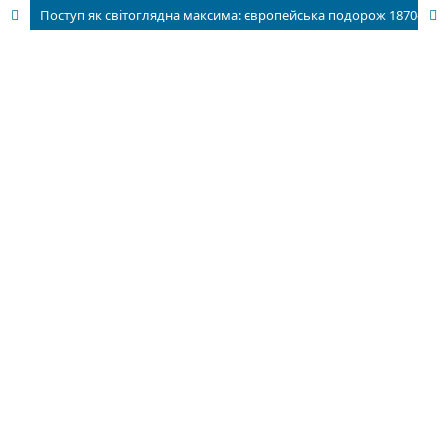
Поступ як світоглядна максима: європейська подорож 1870—1873 рр. в інтелектуальній біографії М. Драгоманова