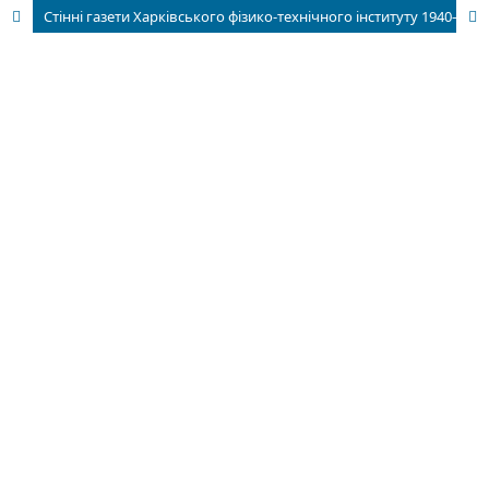
Стінні газети Харківського фізико-технічного інституту 1940—1980-х рр.: джерелознавча характеристика та інформаційний потенціал