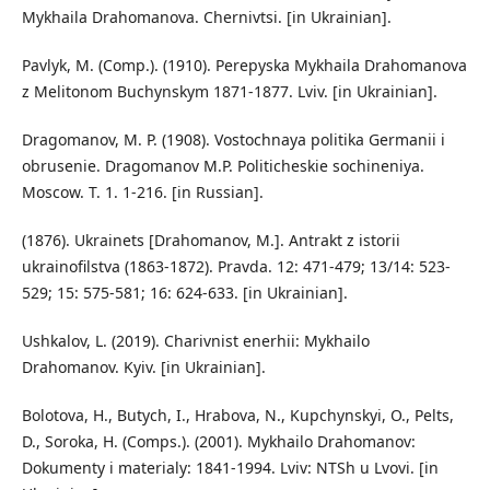
Mykhaila Drahomanova. Chernivtsi. [in Ukrainian].
Pavlyk, M. (Comp.). (1910). Perepyska Mykhaila Drahomanova
z Melіtonom Buchynskym 1871-1877. Lviv. [in Ukrainian].
Dragomanov, M. P. (1908). Vostochnaya politika Germanii i
obrusenie. Dragomanov M.P. Politicheskie sochineniya.
Moscow. Т. 1. 1-216. [in Russian].
(1876). Ukrainets [Drahomanov, M.]. Antrakt z istorii
ukrainofilstva (1863-1872). Pravda. 12: 471-479; 13/14: 523-
529; 15: 575-581; 16: 624-633. [in Ukrainian].
Ushkalov, L. (2019). Charivnist enerhii: Mykhailo
Drahomanov. Kyiv. [in Ukrainian].
Bolotova, H., Butych, I., Hrabova, N., Kupchynskyi, О., Pelts,
D., Soroka, H. (Comps.). (2001). Mykhailo Drahomanov:
Dokumenty i materialy: 1841-1994. Lviv: NTSh u Lvovi. [in