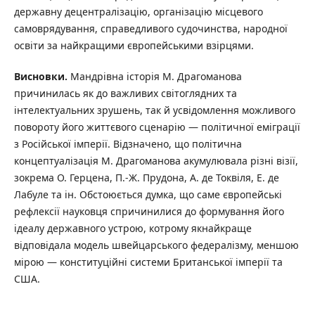
державну децентралізацію, організацію місцевого
самоврядування, справедливого судочинства, народної
освіти за найкращими європейськими взірцями.
В
и
с
н
о
в
к
и
.
Мандрівна історія М. Драгоманова
причинилась як до важливих світоглядних та
інтелектуальних зрушень, так й усвідомлення можливого
повороту його життєвого сценарію — політичної еміграції
з Російської імперії. Відзначено, що політична
концептуалізація М. Драгоманова акумулювала різні візії,
зокрема О. Герцена, П.-Ж. Прудона, А. де Токвіля, Е. де
Лабуле та ін. Обстоюється думка, що саме європейські
рефлексії науковця спричинилися до формування його
ідеалу державного устрою, котрому якнайкраще
відповідала модель швейцарського федералізму, меншою
мірою — конституційні системи Британської імперії та
США.