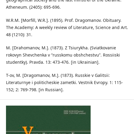
Atheneum. (2405): 695-696.
W.R.M. [Morfill, W.R.]. (1895). Prof. Dragomanov. Obituary.
The Academy: A weekly review of Literature, Science and Art.
48 (1210): 31.
M. [Drahomanov, M.]. (1873). Z Tsіurykha. (Sviatkovanie
rokovyn Shevchenka v “russkomu obshchestvu”. Rossіiskі
studentky). Pravda. 13: 473-476. [in Ukrainian].
T-ov, M. [Dragomanov, M.]. (1873). Russkie v Galitsii:
Literaturnye i politicheskie zametki. Vestnik Evropy. 1: 115-
152; 2: 769-798. [in Russian].