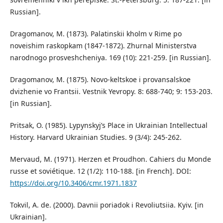
Russian].
Dragomanov, M. (1873). Palatinskii kholm v Rime po
noveishim raskopkam (1847-1872). Zhurnal Ministerstva
narodnogo prosveshcheniya. 169 (10): 221-259. [in Russian].
Dragomanov, M. (1875). Novo-keltskoe i provansalskoe
dvizhenie vo Frantsii. Vestnik Yevropy. 8: 688-740; 9: 153-203.
[in Russian].
Pritsak, O. (1985). Lypynskyj’s Place in Ukrainian Intellectual
History. Harvard Ukrainian Studies. 9 (3/4): 245-262.
Mervaud, M. (1971). Herzen et Proudhon. Cahiers du Monde
russe et soviétique. 12 (1/2): 110-188. [in French]. DOI:
https://doi.org/10.3406/cmr.1971.1837
Tokvil, A. de. (2000). Davnii poriadok i Revoliutsiia. Kyiv. [in
Ukrainian].