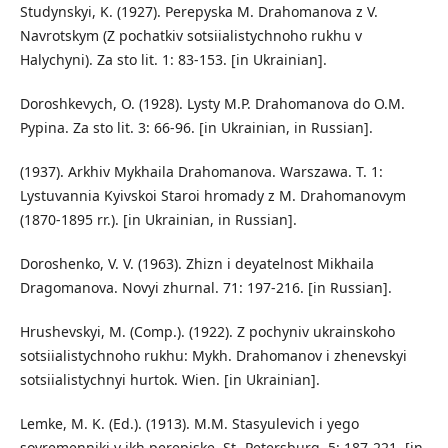
Studynskyi, K. (1927). Perepyska M. Drahomanova z V.
Navrotskym (Z pochatkiv sotsiialistychnoho rukhu v
Halychyni). Za sto lit. 1: 83-153. [in Ukrainian].
Doroshkevych, O. (1928). Lysty M.P. Drahomanova do O.M.
Pypina. Za sto lit. 3: 66-96. [in Ukrainian, in Russian].
(1937). Arkhiv Mykhaіla Drahomanova. Warszawa. Т. 1:
Lystuvannia Kyivskoi Staroi hromady z M. Drahomanovym
(1870-1895 rr.). [in Ukrainian, in Russian].
Doroshenko, V. V. (1963). Zhizn i deyatelnost Mikhaila
Dragomanova. Novyi zhurnal. 71: 197-216. [in Russian].
Hrushevskyi, M. (Comp.). (1922). Z pochyniv ukrainskoho
sotsiialistychnoho rukhu: Mykh. Drahomanov i zhenevskyi
sotsiialistychnyi hurtok. Wien. [in Ukrainian].
Lemke, M. K. (Ed.). (1913). M.M. Stasyulevich i yego
sovremenniki v ikh perepiske. St.-Petersburg. 5: 187-221. [in