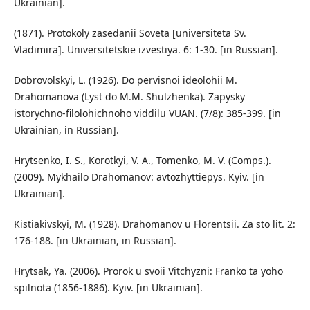
Ukrainian].
(1871). Protokoly zasedanii Soveta [universiteta Sv.
Vladimira]. Universitetskie izvestiya. 6: 1-30. [in Russian].
Dobrovolskyi, L. (1926). Do pervisnoi ideolohii M.
Drahomanova (Lyst do M.M. Shulzhenka). Zapysky
istorychno-filolohichnoho viddilu VUAN. (7/8): 385-399. [in
Ukrainian, in Russian].
Hrytsenko, I. S., Korotkyi, V. A., Tomenko, M. V. (Comps.).
(2009). Mykhailo Drahomanov: avtozhyttiepys. Kyiv. [in
Ukrainian].
Kistiakivskyi, M. (1928). Drahomanov u Florentsii. Za sto lit. 2:
176-188. [in Ukrainian, in Russian].
Hrytsak, Ya. (2006). Prorok u svoii Vitchyzni: Franko ta yoho
spilnota (1856-1886). Kyiv. [in Ukrainian].