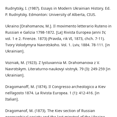
Rudnytsky, I. (1987). Essays in Modern Ukrainian History. Ed.
P. Rudnytsky. Edmonton: University of Alberta, CIUS.
Ukraino [Drahomanov, M.]. Il movimento letterario Ruteno in
Russian e Galizia 1798-1872. [La] Rivista Europea (anni IV,
vol. 1 e 2. Firenze. 1873) (Pravda, rik VI, 1873, chch. 7-11).
Tvory Volodymyra Navrotskoho. Vol. 1. Lviv, 1884. 78-111. [in
Ukrainian].
Vozniak, M. (1923). Z lystuvannia M. Drahomanova z V.
Navrotskym. Literaturno-naukovyi vistnyk. 79 (3): 249-259 [in
Ukrainian].
Dragomanoff, М. (1874). Il Congresso archeologico a Kiev
nell’agosto 1874. La Rivista Europea. 1 (1): 412-416. [in
Italian].
Dragomanof, М. (1873). The Kiev section of Russian
geographical society and the last minstrel of the Ukraine.