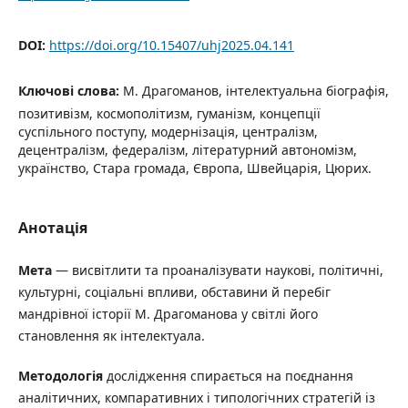
DOI:
https://doi.org/10.15407/uhj2025.04.141
Ключові слова:
М. Драгоманов, інтелектуальна біографія,
позитивізм, космополітизм, гуманізм, концепції
суспільного поступу, модернізація, централізм,
децентралізм, федералізм, літературний автономізм,
українство, Стара громада, Європа, Швейцарія, Цюрих.
Анотація
М
е
т
а
— висвітлити та проаналізувати наукові, політичні,
культурні, соціальні впливи, обставини й перебіг
мандрівної історії М. Драгоманова у світлі його
становлення як інтелектуала.
М
е
т
о
д
о
л
о
г
і
я
дослідження спирається на поєднання
аналітичних, компаративних і типологічних стратегій із