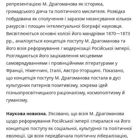
репрезентацією М. Драгоманова як історика,
громадського діяча та політичного мислителя. Розвідка
побудована як сполучення і заразом нюансування кількох
ракурсів і площин інтелектуальної біографії науковця.
Висвітлюються основні колізії його мандрівки 1870—1873
рр., аналізується концепція поступу М. Драгоманова та
його візія реформування / модернізації Російської імперії.
Розглядаються його зацікавлення місцевими
самоврядуваннями і провінційними літературами у
Франції, Німеччині, Італії, Австро-Угорщині. Показано,
що концепція поступу М. Драгоманова постала в дусі
культурних патернів позитивізму, зокрема ідей
пізньопросвітницького раціоналізму, космополітизму й
гуманізму.
Н
а
у
к
ов
а новизна.
З’ясовано, що візія М. Драгоманова
щодо реформування Російської імперії спиралася на його
концепцію поступу як соціальної, культурної та політичної
еволюції. Ця візія передбачала політичну лібералізацію,