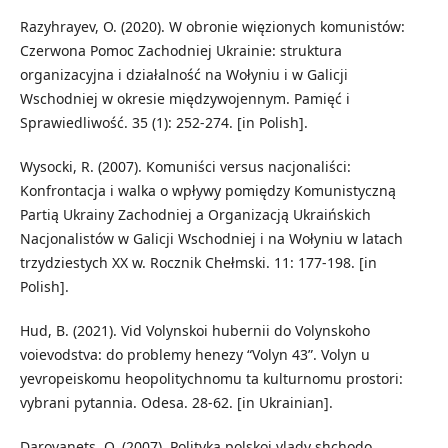
Razyhrayev, O. (2020). W obronie więzionych komunistów:
Czerwona Pomoc Zachodniej Ukrainie: struktura
organizacyjna i działalność na Wołyniu i w Galicji
Wschodniej w okresie międzywojennym. Pamięć i
Sprawiedliwość. 35 (1): 252-274. [in Polish].
Wysocki, R. (2007). Komuniści versus nacjonaliści:
Konfrontacja i walka o wpływy pomiędzy Komunistyczną
Partią Ukrainy Zachodniej a Organizacją Ukraińskich
Nacjonalistów w Galicji Wschodniej i na Wołyniu w latach
trzydziestych XX w. Rocznik Chełmski. 11: 177-198. [in
Polish].
Hud, B. (2021). Vid Volynskoi hubernii do Volynskoho
voievodstva: do problemy henezy “Volyn 43”. Volyn u
yevropeiskomu heopolitychnomu ta kulturnomu prostori:
vybrani pytannia. Odesa. 28-62. [in Ukrainian].
Darovanets, O. (2007). Polityka polskoi vlady shchodo