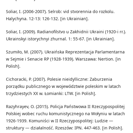
Soliar, I. (2006-2007). Selrob: vid stvorennia do rozkolu.
Halychyna. 12-13: 126-132. [in Ukrainian].
Soliar, I. (2009). Radianofilstvo u Zakhidnii Ukraini (1920-i rr.).
Ukrainskyi istorychnyi zhurnal. 1: 55-67. [in Ukrainian].
Szumiło, M. (2007). Ukraińska Reprezentacja Parlamentarna
w Sejmie i Senacie RP (1928-1939). Warszawa: Nertion. [in
Polish].
Cichoracki, P. (2007). Polesie nieidylliczne: Zaburzenia
porządku publicznego w województwie poleskim w latach
trzydziestych XX w. Łomianki: LTW. [in Polish].
Razyhrayev, O. (2015). Policja Państwowa II Rzeczypospolitej
Polskiej wobec ruchu komunistycznego na Wołyniu w latach
1926-1939. Komuniści w II Rzeczypospolitej: Ludzie —
struktury — działalność. Rzeszów: IPN. 447-463. [in Polish].