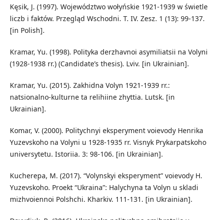
Kęsik, J. (1997). Województwo wołyńskie 1921-1939 w świetle
liczb i faktów. Przegląd Wschodni. T. IV. Zesz. 1 (13): 99-137.
[in Polish].
Kramar, Yu. (1998). Polityka derzhavnoi asymiliatsii na Volyni
(1928-1938 rr.) (Candidate’s thesis). Lviv. [in Ukrainian].
Kramar, Yu. (2015). Zakhidna Volyn 1921-1939 rr.:
natsionalno-kulturne ta relihiine zhyttia. Lutsk. [in
Ukrainian].
Komar, V. (2000). Politychnyi eksperyment voievody Henrika
Yuzevskoho na Volyni u 1928-1935 rr. Visnyk Prykarpatskoho
universytetu. Istoriia. 3: 98-106. [in Ukrainian].
Kucherepa, M. (2017). “Volynskyi eksperyment” voievody H.
Yuzevskoho. Proekt “Ukraina”: Halychyna ta Volyn u skladi
mizhvoiennoi Polshchi. Kharkiv. 111-131. [in Ukrainian].