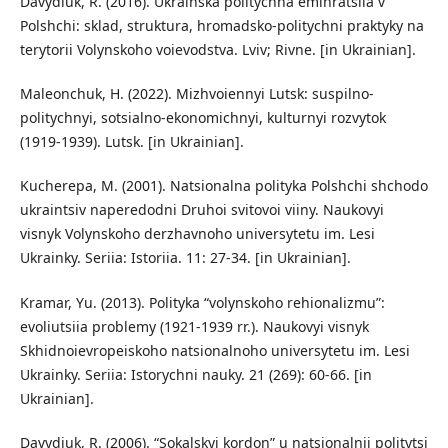
Davydiuk, R. (2016). Ukrainska politychna emihratsiia v
Polshchi: sklad, struktura, hromadsko-politychni praktyky na
terytorii Volynskoho voievodstva. Lviv; Rivne. [in Ukrainian].
Maleonchuk, H. (2022). Mizhvoiennyi Lutsk: suspilno-
politychnyi, sotsialno-ekonomichnyi, kulturnyi rozvytok
(1919-1939). Lutsk. [in Ukrainian].
Kucherepa, M. (2001). Natsionalna polityka Polshchi shchodo
ukraintsiv naperedodni Druhoi svitovoi viiny. Naukovyi
visnyk Volynskoho derzhavnoho universytetu im. Lesi
Ukrainky. Seriia: Istoriia. 11: 27-34. [in Ukrainian].
Kramar, Yu. (2013). Polityka “volynskoho rehionalizmu”:
evoliutsiia problemy (1921-1939 rr.). Naukovyi visnyk
Skhidnoievropeiskoho natsionalnoho universytetu im. Lesi
Ukrainky. Seriia: Istorychni nauky. 21 (269): 60-66. [in
Ukrainian].
Davydiuk, R. (2006). “Sokalskyi kordon” u natsionalnii politytsi