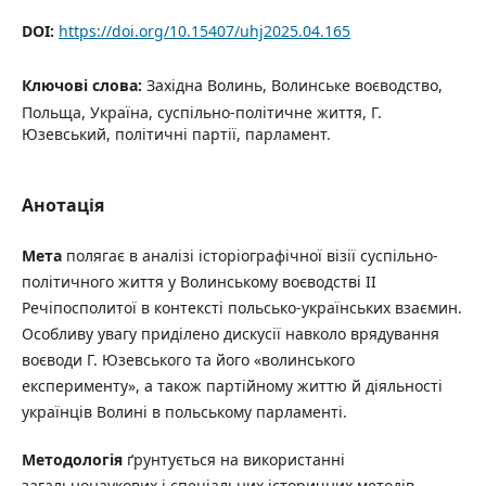
DOI:
https://doi.org/10.15407/uhj2025.04.165
Ключові слова:
Західна Волинь, Волинське воєводство,
Польща, Україна, суспільно-політичне життя, Г.
Юзевський, політичні партії, парламент.
Анотація
М
е
т
а
полягає в аналізі історіографічної візії суспільно-
політичного життя у Волинському воєводстві ІІ
Речіпосполитої в контексті польсько-українських взаємин.
Особливу увагу приділено дискусії навколо врядування
воєводи Г. Юзевського та його «волинського
експерименту», а також партійному життю й діяльності
українців Волині в польському парламенті.
М
е
т
о
д
о
л
о
г
і
я
ґрунтується на використанні
загальнонаукових і спеціальних історичних методів