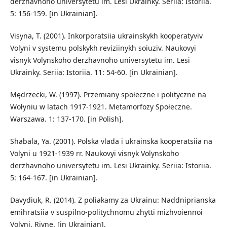
derzhavnoho universytetu im. Lesi Ukrainky. Seriia: Istoriia.
5: 156-159. [in Ukrainian].
Visyna, T. (2001). Inkorporatsiia ukrainskykh kooperatyviv
Volyni v systemu polskykh reviziinykh soiuziv. Naukovyi
visnyk Volynskoho derzhavnoho universytetu im. Lesi
Ukrainky. Seriia: Istoriia. 11: 54-60. [in Ukrainian].
Mędrzecki, W. (1997). Przemiany społeczne i polityczne na
Wołyniu w latach 1917-1921. Metamorfozy Społeczne.
Warszawa. 1: 137-170. [in Polish].
Shabala, Ya. (2001). Polska vlada i ukrainska kooperatsiia na
Volyni u 1921-1939 rr. Naukovyi visnyk Volynskoho
derzhavnoho universytetu im. Lesi Ukrainky. Seriia: Istoriia.
5: 164-167. [in Ukrainian].
Davydiuk, R. (2014). Z poliakamy za Ukrainu: Naddniprianska
emihratsiia v suspilno-politychnomu zhytti mizhvoiennoi
Volyni. Rivne. [in Ukrainian].