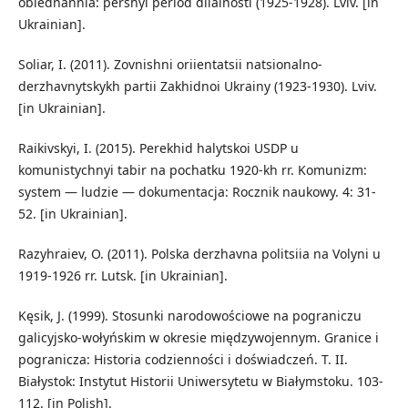
obiednannia: pershyi period diialnosti (1925-1928). Lviv. [in
Ukrainian].
Soliar, I. (2011). Zovnishni oriientatsii natsionalno-
derzhavnytskykh partii Zakhidnoi Ukrainy (1923-1930). Lviv.
[in Ukrainian].
Raikivskyi, I. (2015). Perekhid halytskoi USDP u
komunistychnyi tabir na pochatku 1920-kh rr. Komunizm:
system — ludzie — dokumentacja: Rocznik naukowy. 4: 31-
52. [in Ukrainian].
Razyhraiev, O. (2011). Polska derzhavna politsiia na Volyni u
1919-1926 rr. Lutsk. [in Ukrainian].
Kęsik, J. (1999). Stosunki narodowościowe na pograniczu
galicyjsko-wołyńskim w okresie międzywojennym. Granice i
pogranicza: Historia codzienności i doświadczeń. T. II.
Białystok: Instytut Historii Uniwersytetu w Białymstoku. 103-
112. [in Polish].