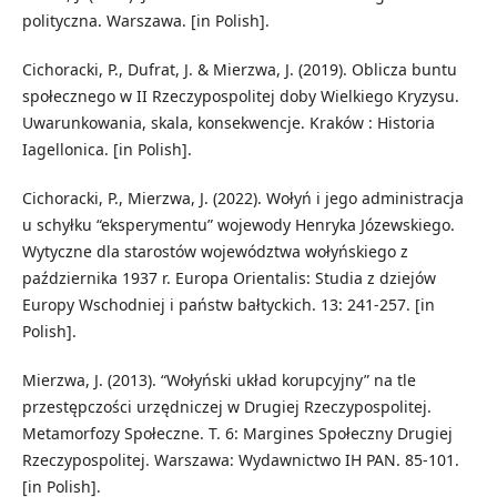
polityczna. Warszawa. [in Polish].
Cichoracki, P., Dufrat, J. & Mierzwa, J. (2019). Oblicza buntu
społecznego w II Rzeczypospolitej doby Wielkiego Kryzysu.
Uwarunkowania, skala, konsekwencje. Kraków : Historia
Iagellonica. [in Polish].
Cichoracki, P., Mierzwa, J. (2022). Wołyń i jego administracja
u schyłku “eksperymentu” wojewody Henryka Józewskiego.
Wytyczne dla starostów województwa wołyńskiego z
października 1937 r. Europa Orientalis: Studia z dziejów
Europy Wschodniej i państw bałtyckich. 13: 241-257. [in
Polish].
Mierzwa, J. (2013). “Wołyński układ korupcyjny” na tle
przestępczości urzędniczej w Drugiej Rzeczypospolitej.
Metamorfozy Społeczne. T. 6: Margines Społeczny Drugiej
Rzeczypospolitej. Warszawa: Wydawnictwo IH PAN. 85-101.
[in Polish].