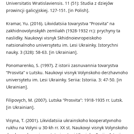
Universitatis Wratislaviensis. 11 (51): Studia z dziejów
prowincji galicyjskiej. 127-151. [in Polish].
Kramar, Yu. (2016). Likvidatsiia tovarystva “Prosvita” na
zakhidnovolynskykh zemliakh (1928-1932 rr.): prychyny ta
naslidky. Naukovyi visnyk Skhidnoievropeiskoho
natsionalnoho universytetu im. Lesi Ukrainky. Istorychni
nauky. 3 (328): 58-63. [in Ukrainian].
Ponomarenko, S. (1997). Z istorii zasnuvannia tovarystva
“Prosvita” v Lutsku. Naukovyi visnyk Volynskoho derzhavnoho
universytetu im. Lesi Ukrainky. Seriia: Istoriia. 3: 47-50. [in
Ukrainian].
Filipovych, M. (2007). Lutska “Prosvita”: 1918-1935 rr. Lutsk.
[in Ukrainian].
Visyna, T. (2001). Likvidatsiia ukrainskoho kooperatyvnoho
rukhu na Volyni u 30-kh rr. ХХ st. Naukovyi visnyk Volynskoho