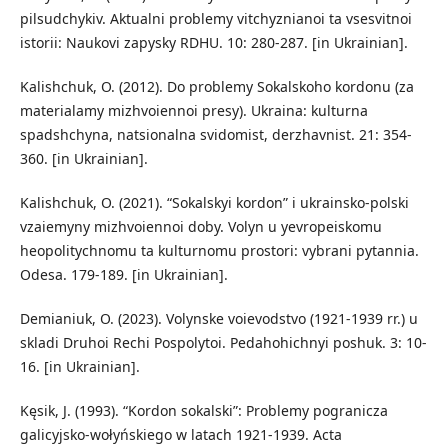
pilsudchykiv. Aktualni problemy vitchyznianoi ta vsesvitnoi
istorii: Naukovi zapysky RDHU. 10: 280-287. [in Ukrainian].
Kalishchuk, O. (2012). Do problemy Sokalskoho kordonu (za
materialamy mizhvoiennoi presy). Ukraina: kulturna
spadshchyna, natsionalna svidomist, derzhavnist. 21: 354-
360. [in Ukrainian].
Kalishchuk, O. (2021). “Sokalskyi kordon” i ukrainsko-polski
vzaiemyny mizhvoiennoi doby. Volyn u yevropeiskomu
heopolitychnomu ta kulturnomu prostori: vybrani pytannia.
Odesa. 179-189. [in Ukrainian].
Demianiuk, O. (2023). Volynske voievodstvo (1921-1939 rr.) u
skladi Druhoi Rechi Pospolytoi. Pedahohichnyi poshuk. 3: 10-
16. [in Ukrainian].
Kęsik, J. (1993). “Kordon sokalski”: Problemy pogranicza
galicyjsko-wołyńskiego w latach 1921-1939. Acta