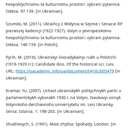
heopolitychnomu ta kulturnomu prostori: vybrani pytannia.
Odesa. 97-139. [in Ukrainian].
Szumiło, M. (2011). Ukraińcy z Wołynia w Sejmie i Senacie RP
pierwszej kadencji (1922-1927). Volyn u yevropeiskomu
heopolitychnomu ta kulturnomu prostori: vybrani pytannia.
Odesa. 140-159. [in Polish].
Pyrih, M. (2016). Ukrainskyi livoradykalnyi rukh u Polshchi
(1919-1929 rr.): Candidate diss. Of the historical sci. Lviv.
URL:
https://uacademic.info/ua/document/0416U005479
[in
Ukrainian].
Kramar, Yu. (2007). Uchast ukrainskykh politychnykh partii u
parlamentskykh vyborakh 1930 r. na Volyni. Naukovyi visnyk
Volynskoho derzhavnoho universytetu im. Lesi Ukrainky.
Seriia: Istoriia. 1: 198-203. [in Ukrainian].
Shukhevych, S. (1991). Moie zhyttia: Spohady. London. [in