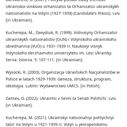
Ukrainskoi viiskovoi orhanizatsii ta Orhanizatsii ukrainskykh
natsionalistiv na Volyni (1927-1939) (Candidate’s thesis). Lviv.
[in Ukrainian].
Kucherepa, M., Davydiuk, R. (1999). Vidnosyny Orhanizatsii
ukrainskykh natsionalistiv (OUN) i Volynskoho ukrainskoho
obiednannia (VUO) u 1931-1939 rr. Naukovyi visnyk
Volynskoho derzhavnoho universytetu im. Lesi Ukrainky.
Seriia: Istoriia. 5: 107-111. [in Ukrainian].
Wysocki, R. (2003). Organizacja Ukraińskich Nacjonalistów w
Polsce w latach 1929-1939: Geneza, struktura, program,
ideologia. Lublin: Wydawnictwo UMCS. [in Polish].
Zaitsev, O. (2022). Ukraintsi v Seimi ta Senati Polshchi. Lviv.
[in Ukrainian].
Kucherepa, M. (2021). Ukrainskyi natsionalnyi politychnyi
tabir na Volyni u 1921-1939 rr. Volyn u yevropeiskomu