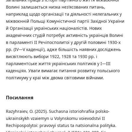
Волині залишається низка нез’ясованих питань,
наприклад щодо організації та діяльності нелегальних у
міжвоєнній Польщі Комуністичної партії Західної України
й Організації українських націоналістів. Нових
академічних студій потребує активність українців Волині
в парламенті ІІ Речіпосполитої у другій половині 1930-х
рр. (IV—V каденції), адже більшість наявних досліджень
висвітлюють вибори 1922, 1928 та 1930 рр. і
парламентське життя українських політиків у І—ІІІ
каденціях. Уваги вимагає питання розвитку польського
політикуму у краї між двома світовими війнами.
Посилання
Razyhraiev, O. (2025). Suchasna istoriohrafiia polsko-
ukrainskykh vzaiemyn u Volynskomu voievodstvi II
Rechipospolytoi: pravovyi status ta natsionalna polityka.