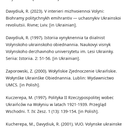
Davydiuk, R. (2023). V interieri mizhvoiennoi Volyni:
Biohramy politychnykh emihrantiv — uchasnykiv Ukrainskoi
revoliutsii. Rivne; Lviv. [in Ukrainian].
Davydiuk, R. (1997). Istoriia vynyknennia ta diialnist
Volynskoho ukrainskoho obiednannia. Naukovyi visnyk
Volynskoho derzhavnoho universytetu im. Lesi Ukrainky.
Seriia: Istoriia. 2: 51-56. [in Ukrainian].
Zaporowski, Z. (2000). Wołyńskie Zjednoczenie Ukraińskie.
Wołynśke Ukrainśke Obiednannia. Lublin: Wydawnictwo
UMCS. [in Polish].
Kuczerepa, M. (1997). Polityka II Rzeczypospolitej wobec
Ukraińców na Wołyniu w latach 1921-1939. Przegląd
Wschodni. T. IV. Zesz. 1 (13): 139-154. [in Polish].
Kucherepa, M., Davydiuk, R. (2001). VUO. Volynske ukrainske