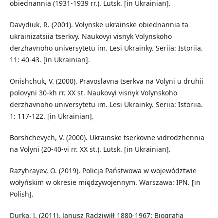
obiednannia (1931-1939 rr.). Lutsk. [in Ukrainian].
Davydiuk, R. (2001). Volynske ukrainske obiednannia ta
ukrainizatsiia tserkvy. Naukovyi visnyk Volynskoho
derzhavnoho universytetu im. Lesi Ukrainky. Seriia: Istoriia.
11: 40-43. [in Ukrainian].
Onishchuk, V. (2000). Pravoslavna tserkva na Volyni u druhii
polovyni 30-kh rr. ХХ st. Naukovyi visnyk Volynskoho
derzhavnoho universytetu im. Lesi Ukrainky. Seriia: Istoriia.
1: 117-122. [in Ukrainian].
Borshchevych, V. (2000). Ukrainske tserkovne vidrodzhennia
na Volyni (20-40-vi rr. ХХ st.). Lutsk. [in Ukrainian].
Razyhrayev, O. (2019). Policja Państwowa w województwie
wołyńskim w okresie międzywojennym. Warszawa: IPN. [in
Polish].
Durka, J. (2011). Janusz Radziwiłł 1880-1967: Biografia