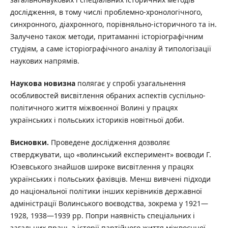
дослідження, в тому числі проблемно-хронологічного,
синхронного, діахронного, порівняльно-історичного та ін.
Залучено також методи, притаманні історіографічним
студіям, а саме історіографічного аналізу й типологізації
наукових напрямів.
Н
а
у
к
ов
а новизна
полягає у спробі узагальнення
особливостей висвітлення обраних аспектів суспільно-
політичного життя міжвоєнної Волині у працях
українських і польських істориків новітньої доби.
В
и
с
н
о
в
к
и
.
Проведене дослідження дозволяє
стверджувати, що «волинський експеримент» воєводи Г.
Юзевського знайшов широке висвітлення у працях
українських і польських фахівців. Менш вивчені підходи
до національної політики інших керівників державної
адміністрації Волинського воєводства, зокрема у 1921—
1928, 1938—1939 рр. Попри наявність спеціальних і
загальних праць з історії партійного життя міжвоєнної