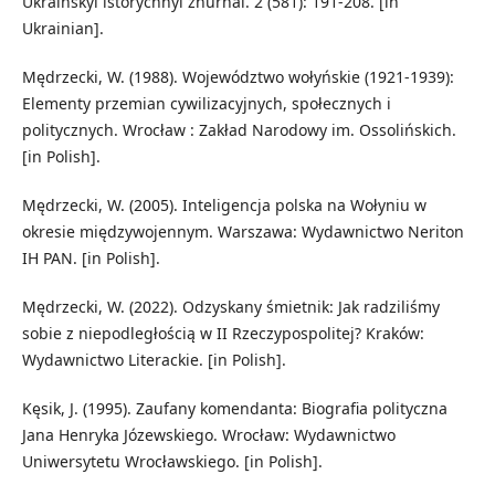
Ukrainskyi istorychnyi zhurnal. 2 (581): 191-208. [in
Ukrainian].
Mędrzecki, W. (1988). Województwo wołyńskie (1921-1939):
Elementy przemian cywilizacyjnych, społecznych i
politycznych. Wrocław : Zakład Narodowy im. Ossolińskich.
[in Polish].
Mędrzecki, W. (2005). Inteligencja polska na Wołyniu w
okresie międzywojennym. Warszawa: Wydawnictwo Neriton
IH PAN. [in Polish].
Mędrzecki, W. (2022). Odzyskany śmietnik: Jak radziliśmy
sobie z niepodległością w II Rzeczypospolitej? Kraków:
Wydawnictwo Literackie. [in Polish].
Kęsik, J. (1995). Zaufany komendanta: Biografia polityczna
Jana Henryka Józewskiego. Wrocław: Wydawnictwo
Uniwersytetu Wrocławskiego. [in Polish].