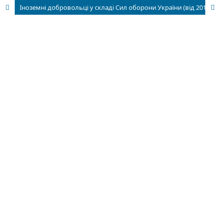
Іноземні добровольці у складі Сил оборони України (від 2014 р.)