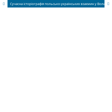
Сучасна історіографія польсько-українських взаємин у Волинському воєводстві II Речіпосполитої: суспільно-політичне життя