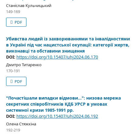
Станіслав Кульчицький
149-169
PDF
Убивства людей із захворюваннями та інвалідностями
в Україні під час нацистської окупації: категорії жертв,
виконавці та обставини знищення
DOI:
https://doi.org/10.15407/uhj2024.06.170
Дмитро Титаренко
170-191
PDF
"Почастішали випадки відмови…": низова мережа
секретних співробітників КДБ УРСР в умовах
системної кризи 1985-1991 рр.
DOI:
https://doi.org/10.15407/uhj2024.06.192
Олена Стяжкіна
192-219