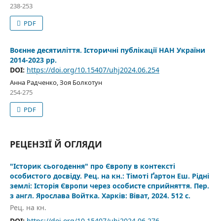
238-253
PDF
Воєнне десятиліття. Історичні публікації НАН України
2014-2023 рр.
DOI:
https://doi.org/10.15407/uhj2024.06.254
Анна Радченко, Зоя Болкотун
254-275
PDF
РЕЦЕНЗІЇ Й ОГЛЯДИ
"Історик сьогодення" про Європу в контексті
особистого досвіду. Рец. на кн.: Тімоті Ґартон Еш. Рідні
землі: Історія Європи через особисте сприйняття. Пер.
з англ. Ярослава Войтка. Харків: Віват, 2024. 512 с.
Рец. на кн.
DOI:
https://doi.org/10.15407/uhj2024.06.276