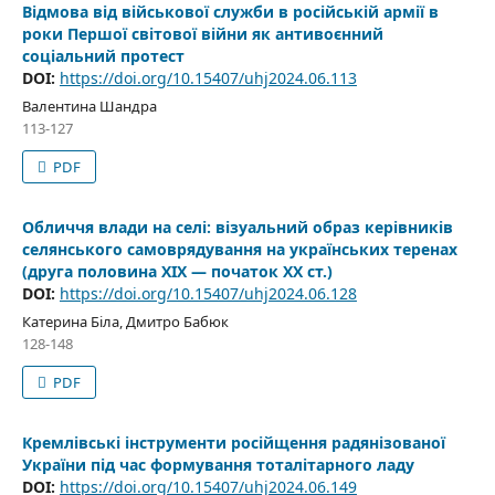
Відмова від військової служби в російській армії в
роки Першої світової війни як антивоєнний
соціальний протест
DOI:
https://doi.org/10.15407/uhj2024.06.113
Валентина Шандра
113-127
PDF
Обличчя влади на селі: візуальний образ керівників
селянського самоврядування на українських теренах
(друга половина ХІХ — початок ХХ ст.)
DOI:
https://doi.org/10.15407/uhj2024.06.128
Катерина Біла, Дмитро Бабюк
128-148
PDF
Кремлівські інструменти російщення радянізованої
України під час формування тоталітарного ладу
DOI:
https://doi.org/10.15407/uhj2024.06.149