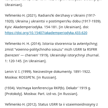
Ukrainian].
Yefimenko H. (2021). Radians’ki derzhavy v Ukraini (1917-
1920). Ukraina j ukraintsi v postimpers’ku dobu (1917-1939).
Kyiv: Akademperiodyka. 154-181. [in Ukrainian]. doi:
https://doi.org/10.15407/akademperiodyka.433.620
Yefimenko H. H. (2014). Istoriia stvorennia ta avtentychnyj
zmist “voienno-politychnoho soiuzu” mizh USRR ta RSFRR
(berezen’ — cherven’ 1919). Ukrainskyi istorychnyi zhurnal.
1: 120-145. [in Ukrainian].
Lenin V. I. (1999). Neizvestnye dokumenty. 1891-1922.
Moskva: ROSSPE'N. [in Russian].
(1934). Vos’maya konferenciya RKP(b). Dekabr’ 1919 g.
[Protokoly]. Moskva: Part. izd-vo. [in Russian].
Yefimenko H. (2012). Status USRR ta ii vzaiemovidnosyny z