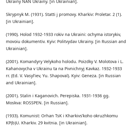
Ukrainy NAN Ukrainy. [in Ukrainian].
Skrypnyk M. (1931). Statti j promovy. Kharkiv: Proletar. 2 (1).
[in Ukrainian].
(1990). Holod 1932-1933 rokiv na Ukraini: ochyma istorykiv,
movoiu dokumentiv. Kyiv: Politvydav Ukrainy. [in Russian and
Ukrainian].
(2001). Komandyry Velykoho holodu. Poizdky V. Molotova i L.
Kahanovycha v Ukrainu ta na Pivnichnyj Kavkaz. 1932-1933
rr. (Ed. V. Vasyl’iev, Yu. Shapoval). Kyiv: Geneza. [in Russian
and Ukrainian].
(2001). Stalin i Kaganovich. Perepiska. 1931-1936 gg.
Moskva: ROSSPEN. [in Russian].
(1933). Komunist: Orhan TsK i Kharkivs’koho okruzhkomu
KP(b)U. Kharkiv. 29 kvitnia. [in Ukrainian].