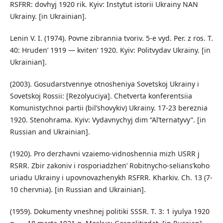
RSFRR: dovhyj 1920 rik. Kyiv: Instytut istorii Ukrainy NAN
Ukrainy. [in Ukrainian].
Lenin V. I. (1974). Povne zibrannia tvoriv. 5-e vyd. Per. z ros. T.
40: Hruden’ 1919 — kviten’ 1920. Kyiv: Politvydav Ukrainy. [in
Ukrainian].
(2003). Gosudarstvennye otnosheniya Sovetskoj Ukrainy i
Sovetskoj Rossii: [Rezolyuciya]. Chetverta konferentsiia
Komunistychnoi partii (bil’shovykiv) Ukrainy. 17-23 bereznia
1920. Stenohrama. Kyiv: Vydavnychyj dim “Al’ternatyvy”. [in
Russian and Ukrainian].
(1920). Pro derzhavni vzaiemo-vidnoshennia mizh USRR j
RSRR. Zbir zakoniv i rosporiadzhen’ Robitnycho-selians’koho
uriadu Ukrainy i upovnovazhenykh RSFRR. Kharkiv. Ch. 13 (7-
10 chervnia). [in Russian and Ukrainian].
(1959). Dokumenty vneshnej politiki SSSR. T. 3: 1 iyulya 1920