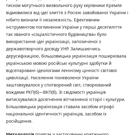
тиском могутнього визвольного руху керівники Кремля
відмовилися від ідеї злиття з Росією завойованої України і
нібито визнали її незалежність. Ефективним
інструментом поглинення України у перші десятиліття
так званого «соціалістичного будівництва» було
використання ідеї українізації, запозиченої з
державотворчого досвіду УНР. Залишаючись
дерусифікацією, більшовицька українізація поширювала
українською мовою російські культурні здобутки й
відсепаровані ідеологами ленінізму цінності світової
цивілізації. Населення поневоленої України
заштовхувалося у спотворений світ, створюваний
вождями РКП(б)—ВКП(б). Зі свідомості українців
витискувалися досягнення вітчизняної історії і культури.
Більшовицька українізація ставала засобом атрофії
національної ідентичності українців, засобом їх
російщення.
Методологія
полягає у застосуванні критичного