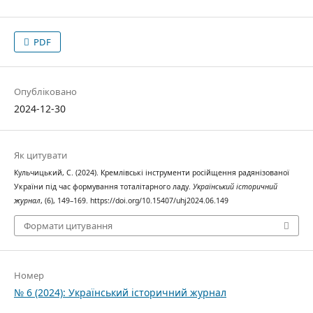
PDF
Опубліковано
2024-12-30
Як цитувати
Кульчицький, С. (2024). Кремлівські інструменти російщення радянізованої
України під час формування тоталітарного ладу.
Український історичний
журнал
, (6), 149–169. https://doi.org/10.15407/uhj2024.06.149
Формати цитування
Номер
№ 6 (2024): Український історичний журнал