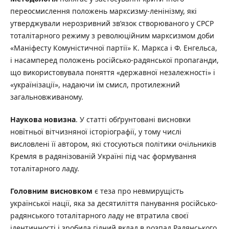
переосмислення положень марксизму-ленінізму, які
утверджували нерозривний зв’язок створюваного у СРСР
тоталітарного режиму з революційним марксизмом доби
«Маніфесту Комуністичної партії» К. Маркса і Ф. Енгельса,
і насамперед положень російсько-радянської пропаганди,
що використовувала поняття «державної незалежності» і
«українізації», надаючи їм смисл, протилежний
загальновживаному.
Наукова новизна
. У статті обґрунтовані висновки
новітньої вітчизняної історіографії, у тому числі
висловлені її автором, які стосуються політики очільників
Кремля в радянізованій Україні під час формування
тоталітарного ладу.
Головним висновком
є теза про невмирущість
української нації, яка за десятиліття панування російсько-
радянського тоталітарного ладу не втратила своєї
ідентичності і зробила гідний вклад в розпад Радянського