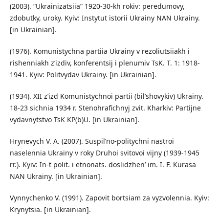
(2003). “Ukrainizatsiia” 1920-30-kh rokiv: peredumovy,
zdobutky, uroky. Kyiv: Instytut istorii Ukrainy NAN Ukrainy.
[in Ukrainian].
(1976). Komunistychna partiia Ukrainy v rezoliutsiiakh i
rishenniakh z’izdiv, konferentsij i plenumiv TsK. T. 1: 1918-
1941. Kyiv: Politvydav Ukrainy. [in Ukrainian].
(1934). XII z’izd Komunistychnoi partii (bil’shovykiv) Ukrainy.
18-23 sichnia 1934 r. Stenohrafichnyj zvit. Kharkiv: Partijne
vydavnytstvo TsK KP(b)U. [in Ukrainian].
Hrynevych V. A. (2007). Suspil’no-politychni nastroi
naselennia Ukrainy v roky Druhoi svitovoi vijny (1939-1945
rr.). Kyiv: In-t polit. i etnonats. doslidzhen’ im. I. F. Kurasa
NAN Ukrainy. [in Ukrainian].
Vynnychenko V. (1991). Zapovit bortsiam za vyzvolennia. Kyiv:
Krynytsia. [in Ukrainian].