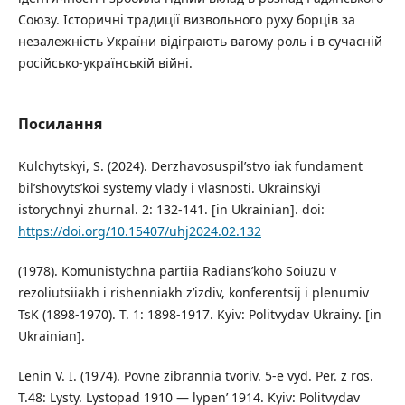
Союзу. Історичні традиції визвольного руху борців за
незалежність України відіграють вагому роль і в сучасній
російсько-українській війні.
Посилання
Kulchytskyi, S. (2024). Derzhavosuspil’stvo iak fundament
bil’shovyts’koi systemy vlady i vlasnosti. Ukrainskyi
istorychnyi zhurnal. 2: 132-141. [in Ukrainian]. doi:
https://doi.org/10.15407/uhj2024.02.132
(1978). Komunistychna partiia Radians’koho Soiuzu v
rezoliutsiiakh i rishenniakh z’izdiv, konferentsij i plenumiv
TsK (1898-1970). T. 1: 1898-1917. Kyiv: Politvydav Ukrainy. [in
Ukrainian].
Lenin V. I. (1974). Povne zibrannia tvoriv. 5-e vyd. Per. z ros.
T.48: Lysty. Lystopad 1910 — lypen’ 1914. Kyiv: Politvydav