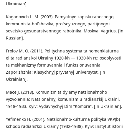
Ukrainian].
Kaganovich L. M. (2003). Pamyatnye zapiski rabochego,
kommunista-bol’shevika, profsoyuznogo, partijnogo i
sovetsko-gosudarstvennogo rabotnika. Moskva: Vagrius. [in
Russian].
Frolov M. O. (2011). Politychna systema ta nomenklaturna
elita radians’koi Ukrainy 1920-kh — 1930-kh rr.: osoblyvosti
ta mekhanizmy formuvannia i funktsionuvannia.
Zaporizhzhia: Klasychnyj pryvatnyj universytet. [in
Ukrainian].
Mace J. (2018). Komunizm ta dylemy natsional’noho
vyzvolennia: Natsional’nyj komunizm u radians’kij Ukraini.
1918-1933. Kyiv: Vydavnychyj Dim “Komora”. [in Ukrainian].
Yefimenko H. (2001). Natsional’no-kul’turna polityka VKP(b)
schodo radians’koi Ukrainy (1932-1938). Kyiv: Instytut istorii