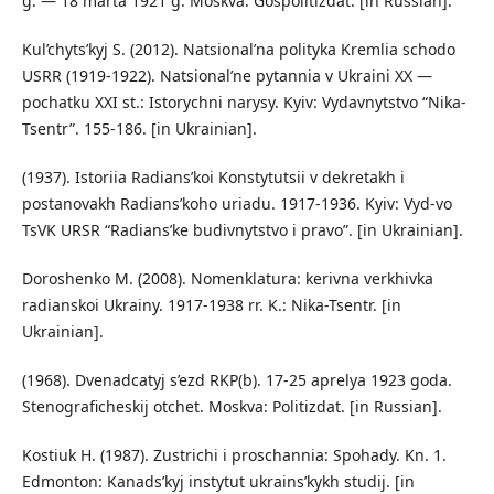
g. — 18 marta 1921 g. Moskva: Gospolitizdat. [in Russian].
Kul’chyts’kyj S. (2012). Natsional’na polityka Kremlia schodo
USRR (1919-1922). Natsional’ne pytannia v Ukraini XX —
pochatku XXI st.: Istorychni narysy. Kyiv: Vydavnytstvo “Nika-
Tsentr”. 155-186. [in Ukrainian].
(1937). Istoriia Radians’koi Konstytutsii v dekretakh i
postanovakh Radians’koho uriadu. 1917-1936. Kyiv: Vyd-vo
TsVK URSR “Radians’ke budivnytstvo i pravo”. [in Ukrainian].
Doroshenko M. (2008). Nomenklatura: kerivna verkhivka
radianskoi Ukrainy. 1917-1938 rr. K.: Nika-Tsentr. [in
Ukrainian].
(1968). Dvenadcatyj s’ezd RKP(b). 17-25 aprelya 1923 goda.
Stenograficheskij otchet. Moskva: Politizdat. [in Russian].
Kostiuk H. (1987). Zustrichi i proschannia: Spohady. Kn. 1.
Edmonton: Kanads’kyj instytut ukrains’kykh studij. [in