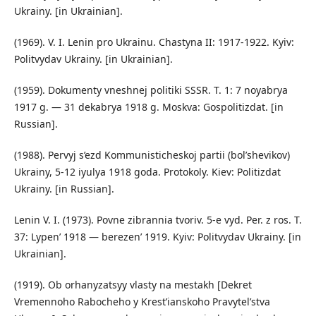
Ukrainy. [in Ukrainian].
(1969). V. I. Lenin pro Ukrainu. Chastyna II: 1917-1922. Kyiv:
Politvydav Ukrainy. [in Ukrainian].
(1959). Dokumenty vneshnej politiki SSSR. T. 1: 7 noyabrya
1917 g. — 31 dekabrya 1918 g. Moskva: Gospolitizdat. [in
Russian].
(1988). Pervyj s’ezd Kommunisticheskoj partii (bol’shevikov)
Ukrainy, 5-12 iyulya 1918 goda. Protokoly. Kiev: Politizdat
Ukrainy. [in Russian].
Lenin V. I. (1973). Povne zibrannia tvoriv. 5-e vyd. Per. z ros. T.
37: Lypen’ 1918 — berezen’ 1919. Kyiv: Politvydav Ukrainy. [in
Ukrainian].
(1919). Ob orhanyzatsyy vlasty na mestakh [Dekret
Vremennoho Rabocheho y Krest’ianskoho Pravytel’stva