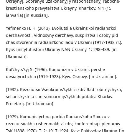
Ukrayny]. Sobranye uzakonenyj y rasporiazhenyj raboche-
krest’ianskoho pravytel’stva Ukrayny. Khar’kov. N 1 (15
ianvaria) [in Russian].
Yefimenko H. H. (2013). Evoliutsiia ukrains’koi radians’koi
derzhavnosti. Vidnosyny derzhavy, suspil’stva i osoby pid
chas stvorennia radians’koho ladu v Ukraini (1917-1938 rr.).
Kyiv: Instytut istorii Ukrainy NAN Ukrainy. 1: 298-489. [in
Ukrainian].
Kul’chyts’kyj S. (1996). Komunizm v Ukraini: pershe
desiatyrichchia (1919-1928). Kyiv: Osnovy. [in Ukrainian].
(1932). Rezoliutsii Vseukrains’kykh z’izdiv Rad robitnychykh,
selians’kykh ta chervonoarmijs’kykh deputativ. Kharkiv:
Proletarij. [in Ukrainian].
(1979). Komunistychna partiia Radians’koho Soiuzu v
rezoliutsiiakh i rishenniakh z’izdiv, konferentsij i plenumiv
TsK (1898-1970). T. 2: 1917-1924. Kyiv: Politvydav Ukrainy. [in