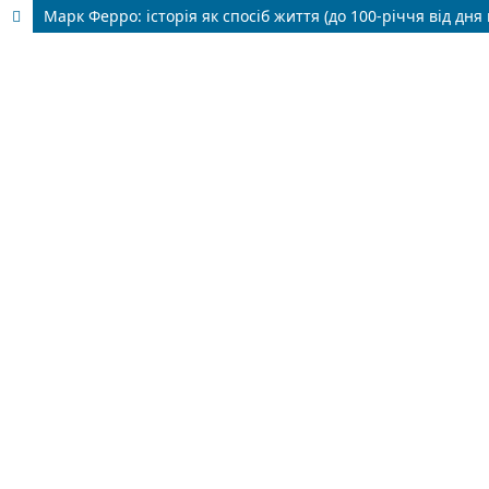
Марк Ферро: історія як спосіб життя (до 100-річчя від дн