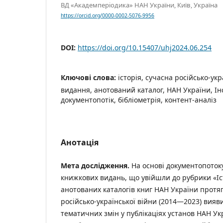
ВД «Академперіодика» НАН України, Київ, Україна
https://orcid.org/0000-0002-5076-9956
DOI:
https://doi.org/10.15407/uhj2024.06.254
Ключові слова:
історія, сучасна російсько-ук
видання, анотований каталог, НАН України, Інс
документопотік, бібліометрія, контент-аналіз
Анотація
Мета дослідження.
На основі документопоток
книжкових видань, що увійшли до рубрики «І
анотованих каталогів книг НАН України протяг
російсько-української війни (2014—2023) вияви
тематичних змін у публікаціях установ НАН Укра