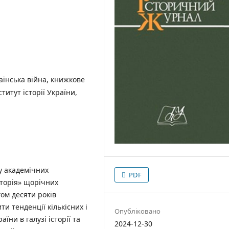
раїнська війна, книжкове
титут історії України,
у академічних
PDF
сторія» щорічних
ом десяти років
ти тенденції кількісних і
Опубліковано
їни в галузі історії та
2024-12-30