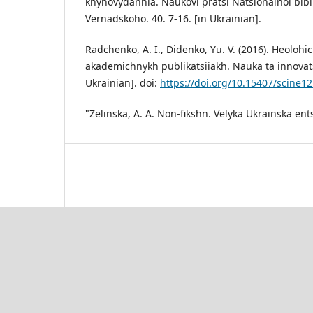
knyhovydannia. Naukovi pratsi Natsionalnoi biblio
Vernadskoho. 40. 7-16. [in Ukrainian].
Radchenko, A. I., Didenko, Yu. V. (2016). Heoloh
akademichnykh publikatsiiakh. Nauka ta innovatsii
Ukrainian]. doi:
https://doi.org/10.15407/scine12
"Zelinska, A. A. Non-fikshn. Velyka Ukrainska ent