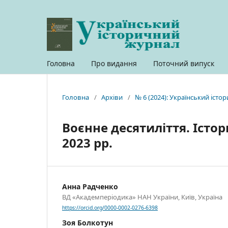
Головна
Про видання
Поточний випуск
Головна
/
Архіви
/
№ 6 (2024): Український іст
Воєнне десятиліття. Істор
2023 рр.
Анна Радченко
ВД «Академперіодика» НАН України, Київ, Україна
https://orcid.org/0000-0002-0276-6398
Зоя Болкотун