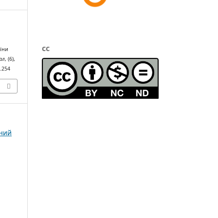
cc
аїни
ал
, (6),
6.254
чний