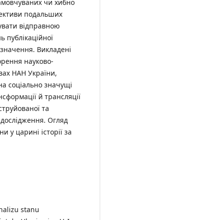
амовчуваних чи хибно
пективи подальших
гувати відправною
 публікаційної
 значення. Викладені
орення науково-
вах НАН України,
на соціально значущі
нсформації й трансляції
струйованої та
ь дослідження. Огляд
 у царині історії за
analizu stanu