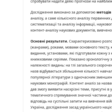
спробувати надати деякі прогнози на найбли
Дослідження виконано за допомогою
методів
аналізу, а саме кількісного аналізу первинних 
систематизації та аналізу інформації, науково
контент-аналізу наукових документів, вивчено
Основні результати.
Схарактеризовано розпо
(жанрами), роками, мовами основного тексту, 
видання, установами, які підготували кожну з к
книжковими серіями. Показано хронологічну 
належності видань: на тлі загального скороче
назв відбувається збільшення кількості навчал
популярної літератури з одночасним зменшенн
наукових монографій. Контент аналіз за назв
дав змогу виявити наскрізні теми, присутні в ус
тематичного спрямування значної частини до
відповідь на суспільні запити на вивчення вій
Україна, дослідження засад українського наці