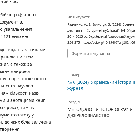
жчий час.
бібліографічного
Як цитувати
документів,
Радченко, А., & Болкотун, З. (2024). Воєнне
го узагальнення,
десятиліття. Історичні публікації НАН Укр
 1121 видання.
2014-2023 рр.
Український історичний журн
254–275. https://doi.org/10.15407/uhj2024.0
діл видань за типами
Формати цитування
країною і містом
ниг, а також за
зміну жанрової
Номер
ння щорічної кількості
№ 6 (2024): Український істори
ьної та науково-
журнал
ям кількості назв
ами й анотаціями книг
Розділ
іх роках, і зміну
МЕТОДОЛОГІЯ. ІСТОРІОГРАФІЯ.
кументопотоку у
ДЖЕРЕЛОЗНАВСТВО
н, до яких була залучена
єтворення,