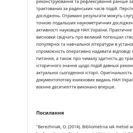
реконструювання та рефлексування раніше з
трактованих за радянських часів подій. Перс
досліджень. Отримані результати можуть слу
точкою подальших наукометричних досліджень
активності науковців НАН України. Практичне
висновки свідчать про великий потенціал ств
популярної та навчальної літератури в устано
спроможність оперативно надавати відповіді 
питання, а також про чималу здатність до тра
історичного знання щодо подій давньої рекон
актуальної сьогоденної історії. Оригінальніст
документопотоку книжкових видань НАН України
воєнне десятиліття виконано вперше.
Посилання
"Berezhniak, O. (2014). Bibliometriia iak metod 