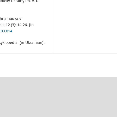
teky Ukrainy im. V. I.
ichna nauka v
. 12 (3): 14-26. [in
.03.014
syklopedia. [in Ukrainian].