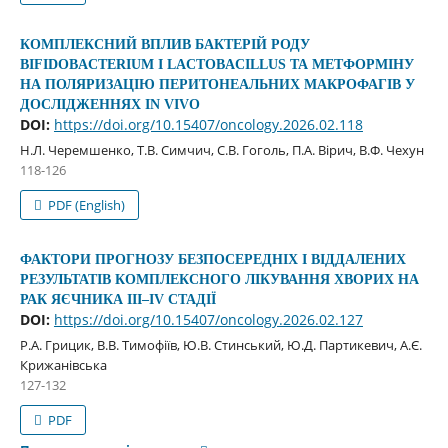
КОМПЛЕКСНИЙ ВПЛИВ БАКТЕРІЙ РОДУ
BIFIDOBACTERIUM І LACTOBACILLUS ТА МЕТФОРМІНУ
НА ПОЛЯРИЗАЦІЮ ПЕРИТОНЕАЛЬНИХ МАКРОФАГІВ У
ДОСЛІДЖЕННЯХ IN VIVO
DOI:
https://doi.org/10.15407/oncology.2026.02.118
Н.Л. Черемшенко, Т.В. Симчич, С.В. Гоголь, П.А. Вірич, В.Ф. Чехун
118-126
PDF (English)
ФАКТОРИ ПРОГНОЗУ БЕЗПОСЕРЕДНІХ І ВІДДАЛЕНИХ
РЕЗУЛЬТАТІВ КОМПЛЕКСНОГО ЛІКУВАННЯ ХВОРИХ НА
РАК ЯЄЧНИКА ІІІ–ІV СТАДІЇ
DOI:
https://doi.org/10.15407/oncology.2026.02.127
Р.А. Грицик, В.В. Тимофіїв, Ю.В. Стинський, Ю.Д. Партикевич, А.Є.
Крижанівська
127-132
PDF