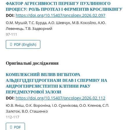
ФАКТОР АГРЕСИВНОСТІ ПЕРЕБІГУ ПУХЛИННОГО
ПРОЦЕСУ: РОЛЬ ПРОТЕАЗ І ФЕРМЕНТІВ КРОСЛІНКІНГУ
DOI:
https://doi.org/10.15407/oncology.2026.02.097
О.М. Мушій, Т.C. Бурда, А.О. Шевчук, М.В. Кокойло, А.Ю.
Левенець, Т.В. Задворний
97-111
PDF (English)
Оригінальні дослідження
КОМПЛЕКСНИЙ ВПЛИВ ІНГІБІТОРА
АЛЬДЕГІДДЕГІДРОГЕНАЗИ DEAB І СПЕРМІНУ НА
АНДРОГЕНРЕЗИСТЕНТНІ КЛІТИНИ РАКУ
ПЕРЕДМІХУРОВОЇ ЗАЛОЗИ
DOI:
https://doi.org/10.15407/oncology.2026.02.112
Ю.В. Яніш, О.К. Вороніна, І.О. Сумнікова, О.О. Кленов, С.П.
Залєток, В.О. Сташенко
112-117
PDF