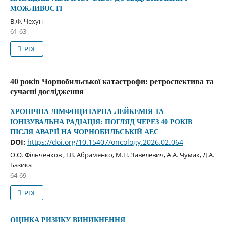
МОЖЛИВОСТІ
В.Ф. Чехун
61-63
PDF
40 років Чорнобильської катастрофи: ретроспектива та
сучасні дослідження
ХРОНІЧНА ЛІМФОЦИТАРНА ЛЕЙКЕМІЯ ТА
ІОНІЗУВАЛЬНА РАДІАЦІЯ: ПОГЛЯД ЧЕРЕЗ 40 РОКІВ
ПІСЛЯ АВАРІЇ НА ЧОРНОБИЛЬСЬКІЙ АЕС
DOI:
https://doi.org/10.15407/oncology.2026.02.064
О.О. Фільченков , І.В. Абраменко, М.П. Завелевич, А.А. Чумак, Д.А.
Базика
64-69
PDF
ОЦІНКА РИЗИКУ ВИНИКНЕННЯ