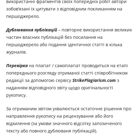
використанні фрагментів своїх попередніх робіт автори
зобов’язані їх цитувати з відповідним покликанням на
першоджерело.
Дублювання публікацій
– повторне використання великих
частин власних публікацій без посилання на
першоджерело або подання ідентичної статті в кілька
журналів.
Перевірка
на плагіат / самоплагіат проводиться на етапі
попереднього розгляду отриманої статті співробітником
редакції за допомогою сервісу
StrikePlagiarism.com
з
наданням відповідного звіту щодо оригінальності
рукопису.
За отриманим звітом ухвалюється остаточне рішення про
направлення рукопису на рецензування або його
відхилення (за умови значного відсотку запозиченого
тексту або повного дублюваня публікацій).