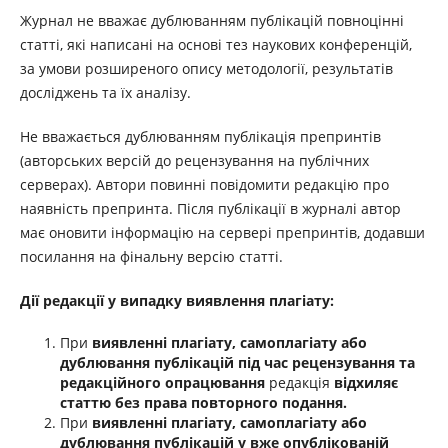
Журнал не вважає дублюванням публікацій повноцінні
статті, які написані на основі тез наукових конференцій,
за умови розширеного опису методології, результатів
досліджень та їх аналізу.
Не вважається дублюванням публікація препринтів
(авторських версій до рецензування на публічних
серверах). Автори повинні повідомити редакцію про
наявність препринта. Після публікації в журналі автор
має оновити інформацію на сервері препринтів, додавши
посилання на фінальну версію статті.
Дії редакції у випадку виявлення плагіату:
При
виявленні плагіату, самоплагіату або
дублювання публікацій під час рецензування та
редакційного опрацювання
редакція
відхиляє
статтю без права повторного подання
.
При
виявленні плагіату, самоплагіату або
дублювання публікацій
у вже опублікованій