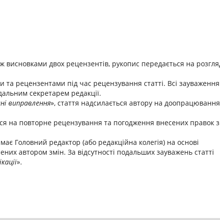
ж висновками двох рецензентів, рукопис передається на розгля
 та рецензентами під час рецензування статті. Всі зауваження
дальним секретарем редакції.
дні виправлення
», стаття надсилається автору на доопрацювання
ся на повторне рецензування та погодження внесених правок з
ає Головний редактор (або редакційна колегія) на основі
ених автором змін. За відсутності подальших зауважень статті
кації
».