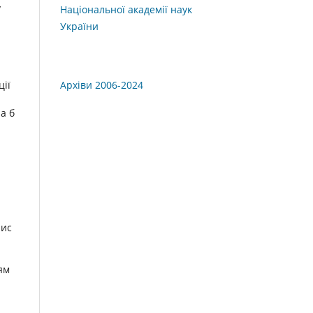
у
Національної академії наук
України
Архіви 2006-2024
ії
а б
пис
ям