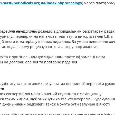
://nasu-periodicals.org.ua/index.php/oncology
) через платформ
передній внутрішній розгляд
відповідальним секретарем редакц
урналу; перевірки на наявність плагіату та використання ШІ, а
цій цього ж матеріалу в інших виданнях. За умови виявлення хоч
лягає подальшому рецензуванню, а автору надсилається
лу та є оригінальним дослідженням, проте оформлені не за
ам на доопрацювання та повторне подання.
рукопису та позитивних результатах первинної перевірки руко
ня
.
их експертів, які мають вчений ступінь та є фахівцями у
ся таким чином, щоб уникнути конфлікту інтересів. З урахуванн
іджень члени редколегії також можуть бути залучені в якості
редакційну колегію у випадку можливості виникнення конфлікту