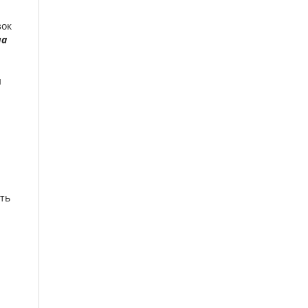
зок
а
й
сть