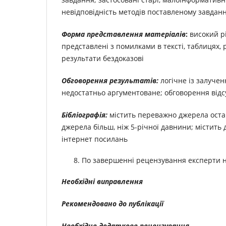
невідповідність методів поставленому завдан
Форма представлення матеріалів
:
високий р
представлені з помилками в тексті, таблицях,
результати бездоказові
Обговорення результатів:
логічне із залучен
недостатньо аргументоване; обговорення відс
Бібліографія:
містить переважно джерела остан
джерела більш, ніж 5-річної давнини; містить 
інтернет посилань
По завершенні рецензування експерти н
Необхідні виправлення
Рекомендовано до публікації
Необхідне додаткове рецензування