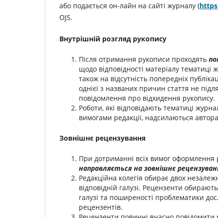
або подається он-лайн на сайті журналу (
https
OJS.
Внутрішній розгляд рукопису
Після отримання рукописи проходять
по
щодо відповідності матеріалу тематиці ж
також на відсутність попередніх публіка
однієї з названих причин стаття не під
повідомлення про відхидення рукопису.
Роботи, які відповідають тематиці журна
вимогами редакції, надсилаються автор
Зовнішнє рецензування
При дотриманні всіх вимог оформлення 
направляється на зовнішнє рецензуван
Редакційна колегія обирає двох незалежн
відповідній галузі. Рецензенти обирають
галузі та поширеності проблематики досл
рецензентів.
Рецензенти повинні вчасно повідомити 