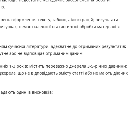
ню.
івень оформлення тексту, таблиць, ілюстрацій; результати
 рисунках; немає належної статистичної обробки матеріалів;
ням сучасної літератури; адекватне до отриманих результатів;
утнє або не відповідає отриманим даним.
ніх 1-3 років; містить переважно джерела 3-5-річної давнини;
джерела, що не відповідають змісту статті або не мають діючих
адають один із висновків: