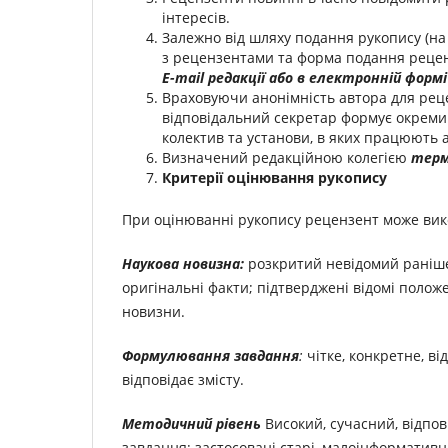
інтересів.
Залежно від шляху подання рукопису (на 
з рецензентами та форма подання реценз
E
-
mail
редакції або в електронній форм
Враховуючи анонімність автора для реце
відповідальний секретар формує окремий
колектив та установи, в яких працюють 
Визначений редакційною колегією
терм
Критерії оцінювання рукопису
При оцінюванні рукопису рецензент може вико
Наукова новизна:
розкритий невідомий раніше
оригінальні факти; підтверджені відомі полож
новизни.
Формулювання завдання
:
чітке, конкретне, ві
відповідає змісту.
Методичний рівень
Високий, сучасний, відпов
завдання; застосовані старі, малоінформатив