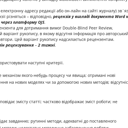
електронну адресу редакції або он-лайн на сайті журналу) зв`я
ії різняться – відповідно,
рецензія у вигляді документа
Word
н
і через платформу
OJS
.
нзента для дотримання вимог Double-Blind Peer Review,
 варіант рукопису, в якому відсутня інформація про авторськи
автори. Цей варіант рукопису надсилається рецензентам.
ін рецензування
–
2 тижні
.
ристовувати наступні критерії.
 механізм якого-небудь процесу чи явища; отримані нові
ення на нових моделях чи за допомогою нових методів; відсутні
дповідає змісту статті; частково відображає зміст роботи; не
ідає завданню; рутинні методи, адекватні до поставленого
ні методи; недостатнє методичне забезпечення роботи;