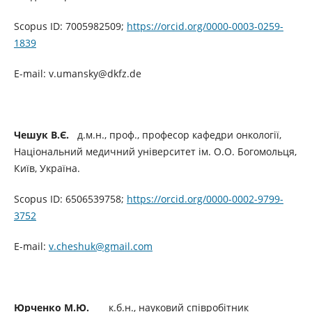
Scopus ID: 7005982509;
https://orcid.org/0000-0003-0259-
1839
E-mail: v.umansky@dkfz.de
Чешук В.Є.
д.м.н., проф., професор кафедри онкології,
Національний медичний університет ім. О.О. Богомольця,
Київ, Україна.
Scopus ID: 6506539758;
https://orcid.org/0000-0002-9799-
3752
E-mail:
v.cheshuk@gmail.com
Юрченко М.Ю.
к.б.н., науковий співробітник