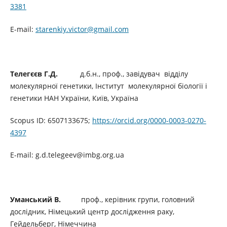
3381
E-mail:
starenkiy.victor@gmail.com
Телегєєв Г.Д.
д.б.н., проф., завідувач відділу
молекулярної генeтики, Інститут молекулярної біології і
генетики НАН України, Київ, Україна
Scopus ID: 6507133675;
https://orcid.org/0000-0003-0270-
4397
E-mail: g.d.telegeev@imbg.org.ua
Уманський В.
проф., керівник групи, головний
дослідник, Німецький центр дослідження раку,
Гейдельберг, Німеччина