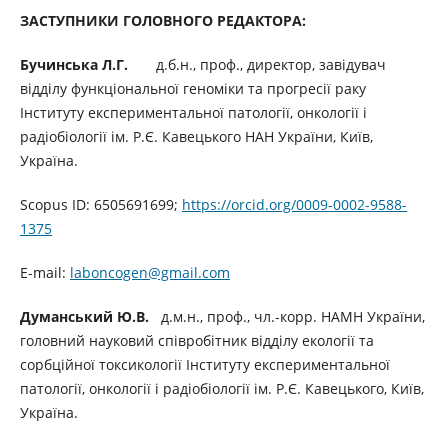
ЗАСТУПНИКИ ГОЛОВНОГО РЕДАКТОРА:
Бучинська Л.Г.
д.б.н., проф., директор, завідувач
відділу функціональної геноміки та прогресії раку
Інституту експериментальної патології, онкології і
радіобіології ім. Р.Є. Кавецького НАН України, Київ,
Україна.
Scopus ID: 6505691699;
https://orcid.org/0009-0002-9588-
1375
E-mail:
laboncogen@gmail.com
Думанський Ю.В.
д.м.н., проф., чл.-корр. НАМН України,
головний науковий співробітник відділу екології та
сорбційної токсикології Інституту експериментальної
патології, онкології і радіобіології ім. Р.Є. Кавецького, Київ,
Україна.