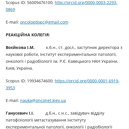
Scopus ID: 56009476100;
http://orcid.org/0000-0003-2293-
0869
E-mail:
oncologdopc@gmail.com
РЕАКЦІЙНА КОЛЕГІЯ:
Воєйкова І.М.
к.б.н., ст. досл., заступник директора з
наукової роботи, Інститут експериментальної патології,
онкології і радіобіології ім. Р.Є. Кавецького НАН України,
Київ, Україна.
Scopus ID: 19934674600;
https://orcid.org/0000-0001-6919-
3953
E-mail:
nauka@onconet.kiev.ua
Ганусевич І.І.
д.б.н., с.н.с., завідувач відділу
патофізіології метастазування Інституту
експериментальної патології, онкології і радіобіології