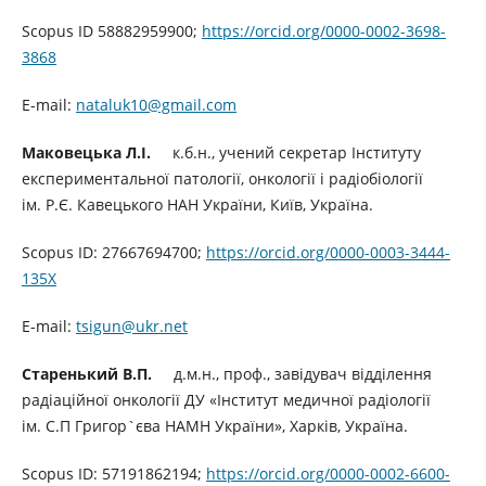
Scopus ID 58882959900;
https://orcid.org/0000-0002-3698-
3868
E-mail:
nataluk10@gmail.com
Маковецька Л.І.
к.б.н., учений секретар Інституту
експериментальної патології, онкології і радіобіології
ім. Р.Є. Кавецького НАН України, Київ, Україна.
Scopus ID: 27667694700;
https://orcid.org/0000-0003-3444-
135X
E-mail:
tsigun@ukr.net
Старенький В.П.
д.м.н., проф., завідувач відділення
радіаційної онкології ДУ «Інститут медичної радіології
ім. С.П Григор`єва НАМН України», Харків, Україна.
Scopus ID: 57191862194;
https://orcid.org/0000-0002-6600-