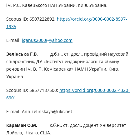
ім. Р.Є. Кавецького НАН України, Київ, Україна.
Scopus ID: 6507222892;
https://orcid.org/0000-0002-8597-
1935
E-mail:
iganus2000@yahoo.com
Зелінська Г.В.
д.б.н., ст. досл., провідний науковий
співробітник, ДУ «Інститут ендокринології та обміну
речовин ім. В. П. Комісаренка» НАМН України, Київ,
Україна
Scopus ID: 58577187500;
https://orcid.org/0000-0002-4320-
6901
E-mail: Ann.zelinskaya@ukr.net
Караман О.М.
к.б.н., ст. досл., доцент Університет
Лойола, Чікаго, США.