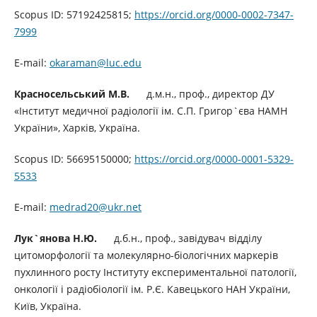
Scopus ID: 57192425815;
https://orcid.org/0000-0002-7347-
7999
E-mail:
okaraman@luc.edu
Красносельський М.В.
д.м.н., проф., директор ДУ
«Інститут медичної радіології ім. С.П. Григор`єва НАМН
України», Харків, Україна.
Scopus ID: 56695150000;
https://orcid.org/0000-0001-5329-
5533
E-mail:
medrad20@ukr.net
Лук`янова Н.Ю.
д.б.н., проф., завідувач відділу
цитоморфології та молекулярно-біологічних маркерів
пухлинного росту Інституту експериментальної патології,
онкології і радіобіології ім. Р.Є. Кавецького НАН України,
Київ, Україна.