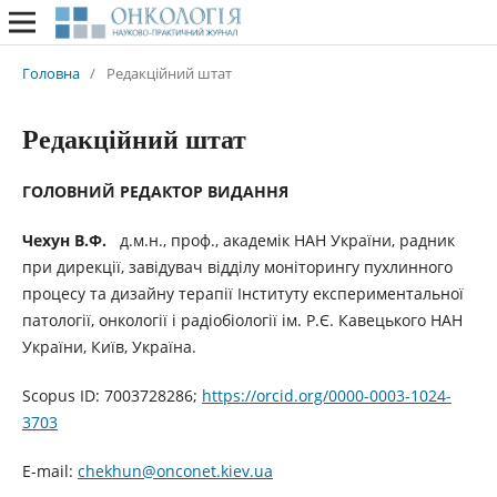
Головна
/
Редакційний штат
Редакційний штат
ГОЛОВНИЙ РЕДАКТОР ВИДАННЯ
Чехун В.Ф.
д.м.н., проф., академік НАН України, радник
при дирекції, завідувач відділу моніторингу пухлинного
процесу та дизайну терапії Інституту експериментальної
патології, онкології і радіобіології ім. Р.Є. Кавецького НАН
України, Київ, Україна.
Scopus ID: 7003728286;
https://orcid.org/0000-0003-1024-
3703
E-mail:
chekhun@onconet.kiev.ua