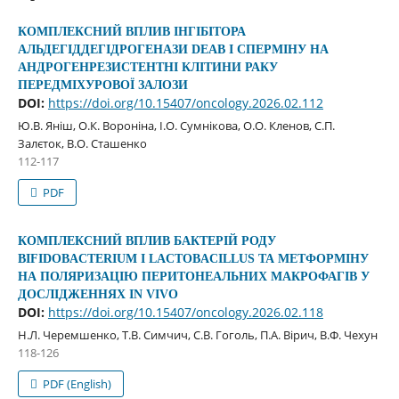
КОМПЛЕКСНИЙ ВПЛИВ ІНГІБІТОРА
АЛЬДЕГІДДЕГІДРОГЕНАЗИ DEAB І СПЕРМІНУ НА
АНДРОГЕНРЕЗИСТЕНТНІ КЛІТИНИ РАКУ
ПЕРЕДМІХУРОВОЇ ЗАЛОЗИ
DOI:
https://doi.org/10.15407/oncology.2026.02.112
Ю.В. Яніш, О.К. Вороніна, І.О. Сумнікова, О.О. Кленов, С.П.
Залєток, В.О. Сташенко
112-117
PDF
КОМПЛЕКСНИЙ ВПЛИВ БАКТЕРІЙ РОДУ
BIFIDOBACTERIUM І LACTOBACILLUS ТА МЕТФОРМІНУ
НА ПОЛЯРИЗАЦІЮ ПЕРИТОНЕАЛЬНИХ МАКРОФАГІВ У
ДОСЛІДЖЕННЯХ IN VIVO
DOI:
https://doi.org/10.15407/oncology.2026.02.118
Н.Л. Черемшенко, Т.В. Симчич, С.В. Гоголь, П.А. Вірич, В.Ф. Чехун
118-126
PDF (English)