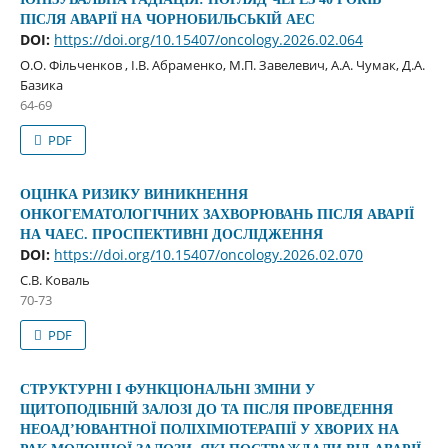
ПІСЛЯ АВАРІЇ НА ЧОРНОБИЛЬСЬКІЙ АЕС
DOI:
https://doi.org/10.15407/oncology.2026.02.064
О.О. Фільченков , І.В. Абраменко, М.П. Завелевич, А.А. Чумак, Д.А.
Базика
64-69
PDF
ОЦІНКА РИЗИКУ ВИНИКНЕННЯ
ОНКОГЕМАТОЛОГІЧНИХ ЗАХВОРЮВАНЬ ПІСЛЯ АВАРІЇ
НА ЧАЕС. ПРОСПЕКТИВНІ ДОСЛІДЖЕННЯ
DOI:
https://doi.org/10.15407/oncology.2026.02.070
С.В. Коваль
70-73
PDF
СТРУКТУРНІ І ФУНКЦІОНАЛЬНІ ЗМІНИ У
ЩИТОПОДІБНІЙ ЗАЛОЗІ ДО ТА ПІСЛЯ ПРОВЕДЕННЯ
НЕОАД’ЮВАНТНОЇ ПОЛІХІМІОТЕРАПІЇ У ХВОРИХ НА